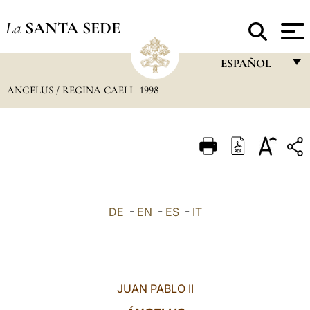
La
SANTA SEDE
ESPAÑOL
ANGELUS / REGINA CAELI
1998
FRANÇAIS
ENGLISH
ITALIANO
PORTUGUÊS
ESPAÑOL
DE
-
EN
-
ES
-
IT
DEUTSCH
POLSKI
العربيّة
JUAN PABLO II
中文