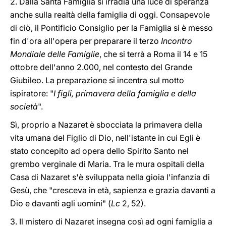
2. Dalla Santa Famiglia si irradia una luce di speranza
anche sulla realtà della famiglia di oggi. Consapevole
di ciò, il Pontificio Consiglio per la Famiglia si è messo
fin d'ora all'opera per preparare il terzo
Incontro
Mondiale delle Famiglie
, che si terrà a Roma il 14 e 15
ottobre dell'anno 2.000, nel contesto del Grande
Giubileo. La preparazione si incentra sul motto
ispiratore: "
I figli, primavera della famiglia e della
società
".
Sì, proprio a Nazaret è sbocciata la primavera della
vita umana del Figlio di Dio, nell'istante in cui Egli è
stato concepito ad opera dello Spirito Santo nel
grembo verginale di Maria. Tra le mura ospitali della
Casa di Nazaret s'è sviluppata nella gioia l'infanzia di
Gesù, che "cresceva in età, sapienza e grazia davanti a
Dio e davanti agli uomini" (
Lc
2, 52).
3. Il mistero di Nazaret insegna così ad ogni famiglia a