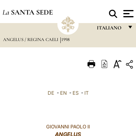
La
SANTA SEDE
ITALIANO
ANGELUS / REGINA CAELI
1998
FRANÇAIS
ENGLISH
ITALIANO
PORTUGUÊS
ESPAÑOL
DE
-
EN
-
ES
-
IT
DEUTSCH
POLSKI
العربيّة
GIOVANNI PAOLO II
ANGELUS
中文