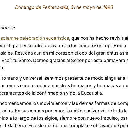
Domingo de Pentecostés, 31 de mayo de 1998
rmanas:
 solemne celebración eucarística
, que nos ha hecho revivir e
por el gran encuentro de ayer con los numerosos representa
siales. Resuena aún en mi corazón el eco del gran entusias
Espíritu Santo. Demos gracias al Señor por esta primavera de 
u.
o romano y universal, sentimos presente de modo singular a 
a queremos encomendar a nuestros hermanos y hermanas a qui
acramentos de la confirmación y de la Eucaristía.
s encomendamos los movimientos y las demás formas de com
s años. En sus manos ponemos la misión universal de toda la 
no a lo largo de los siglos, siempre con nuevo impulso, para
es de la tierra. En este marco, me complace subrayar que pr