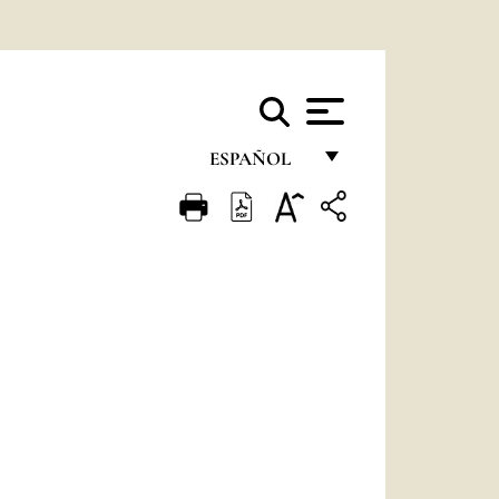
ESPAÑOL
FRANÇAIS
ENGLISH
ITALIANO
PORTUGUÊS
ESPAÑOL
DEUTSCH
POLSKI