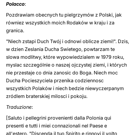
Polacco
:
Pozdrawiam obecnych tu pielgrzymów z Polski, jak
równiez wszystkich moich Rodaków w kraju i za
granica.
"Niech zstapi Duch Twój i odnowi oblicze ziemi!". Dzis,
w dzien Zeslania Ducha Swietego, powtarzam te
slowa modlitwy, które wypowiedzialem w 1979 roku,
myslac szczególnie o naszej ojczystej ziemi, i których
nie przestaje co dnia zanosic do Boga. Niech moc
Ducha Pocieszyciela przenika codziennosc
wszystkich Polaków i niech bedzie niewyczerpanym
zródlem braterskiej milosci i pokoju.
Traduzione
:
[Saluto i pellegrini provenienti dalla Polonia qui
presenti e tutti i miei connazionali nel Paese e
all'estero. "Discenda il tuo Spirito e rinnovi il volto