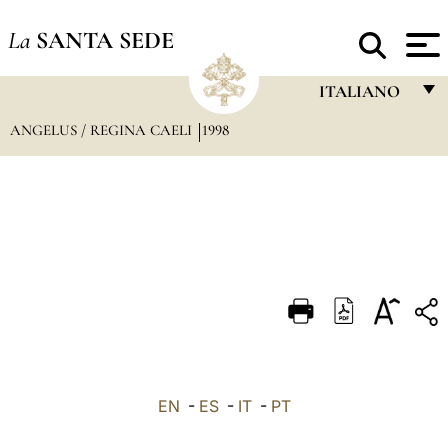
La
SANTA SEDE
ITALIANO
ANGELUS / REGINA CAELI
1998
FRANÇAIS
ENGLISH
ITALIANO
PORTUGUÊS
ESPAÑOL
DEUTSCH
POLSKI
العربيّة
EN
-
ES
-
IT
-
PT
中文