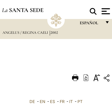
La
SANTA SEDE
ESPAÑOL
ANGELUS / REGINA CAELI
2002
FRANÇAIS
ENGLISH
ITALIANO
PORTUGUÊS
ESPAÑOL
DEUTSCH
POLSKI
العربيّة
DE
-
EN
-
ES
-
FR
-
IT
-
PT
中文