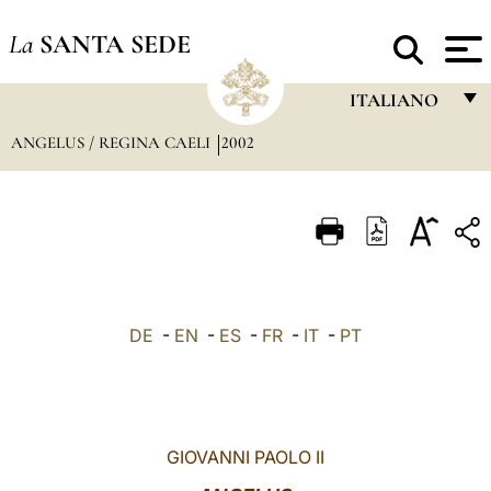
La
SANTA SEDE
ITALIANO
ANGELUS / REGINA CAELI
2002
FRANÇAIS
ENGLISH
ITALIANO
PORTUGUÊS
ESPAÑOL
DE
-
EN
-
ES
-
FR
-
IT
-
PT
DEUTSCH
POLSKI
العربيّة
GIOVANNI PAOLO II
中文