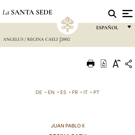
La
SANTA SEDE
ESPAÑOL
ANGELUS / REGINA CAELI
2002
FRANÇAIS
ENGLISH
ITALIANO
PORTUGUÊS
ESPAÑOL
DE
-
EN
-
ES
-
FR
-
IT
-
PT
DEUTSCH
POLSKI
العربيّة
JUAN PABLO II
中文