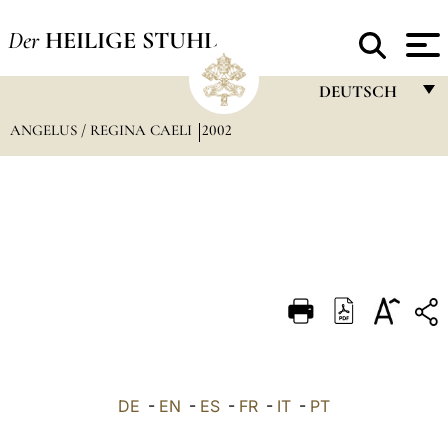
Der
HEILIGE STUHL
DEUTSCH
ANGELUS / REGINA CAELI
2002
FRANÇAIS
ENGLISH
ITALIANO
PORTUGUÊS
ESPAÑOL
DEUTSCH
POLSKI
العربيّة
DE
-
EN
-
ES
-
FR
-
IT
-
PT
中文