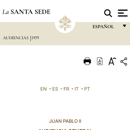
La
SANTA SEDE
ESPAÑOL
AUDIENCIAS
1979
FRANÇAIS
ENGLISH
ITALIANO
PORTUGUÊS
ESPAÑOL
EN
-
ES
-
FR
-
IT
-
PT
DEUTSCH
POLSKI
العربيّة
JUAN PABLO II
中文