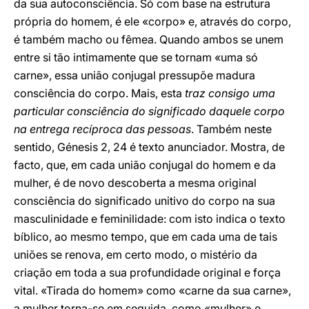
da sua autoconsciência. Só com base na estrutura
própria do homem, é ele «corpo» e, através do corpo,
é também macho ou fêmea. Quando ambos se unem
entre si tão intimamente que se tornam «uma só
carne», essa união conjugal pressupõe madura
consciência do corpo. Mais, esta
traz consigo uma
particular consciência do significado daquele corpo
na entrega recíproca das pessoas
. Também neste
sentido, Génesis 2, 24 é texto anunciador. Mostra, de
facto, que, em cada união conjugal do homem e da
mulher, é de novo descoberta a mesma original
consciência do significado unitivo do corpo na sua
masculinidade e feminilidade: com isto indica o texto
bíblico, ao mesmo tempo, que em cada uma de tais
uniões se renova, em certo modo, o mistério da
criação em toda a sua profundidade original e força
vital. «Tirada do homem» como «carne da sua carne»,
a mulher torna-se em seguida, como «mulher» e