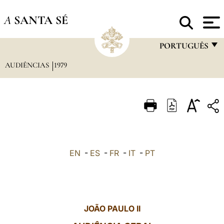
A
SANTA SÉ
PORTUGUÊS
AUDIÊNCIAS
1979
FRANÇAIS
ENGLISH
ITALIANO
PORTUGUÊS
ESPAÑOL
EN
-
ES
-
FR
-
IT
-
PT
DEUTSCH
POLSKI
العربيّة
JOÃO PAULO II
中文