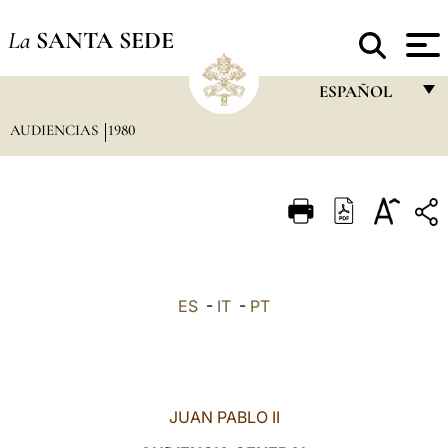
La
SANTA SEDE
ESPAÑOL
AUDIENCIAS
1980
FRANÇAIS
ENGLISH
ITALIANO
PORTUGUÊS
ESPAÑOL
ES
-
IT
-
PT
DEUTSCH
POLSKI
العربيّة
JUAN PABLO II
中文