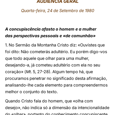
AUDIÊNCIA GERAL
LATINE
Quarta-feira, 24 de Setembro de 1980
A concupiscência afasta o homem e a mulher
das perspectivas pessoais e «de comunhão»
1. No Sermão da Montanha Cristo diz: «Ouvistes que
foi dito: Não cometerás adultério. Eu porém digo-vos
que todo aquele que olhar para uma mulher,
desejando-a, já cometeu adultério com ela no seu
coração» (
Mt
. 5, 27-28). Algum tempo há, que
procuramos penetrar no significado desta afirmação,
analisando-lhe cada elemento para compreendermos
melhor o conjunto do texto.
Quando Cristo fala do homem, que «olha com
desejo», não indica só a dimensão da intencionalidade
do «olhar», portanto do conhecimento concupiscente,