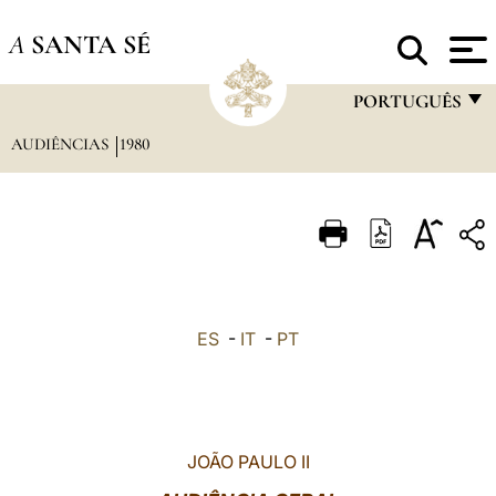
A
SANTA SÉ
PORTUGUÊS
AUDIÊNCIAS
1980
FRANÇAIS
ENGLISH
ITALIANO
PORTUGUÊS
ESPAÑOL
ES
-
IT
-
PT
DEUTSCH
POLSKI
العربيّة
JOÃO PAULO II
中文