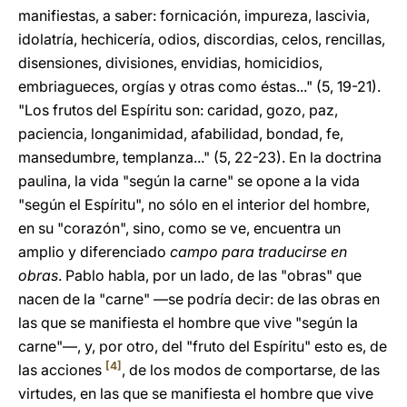
manifiestas, a saber: fornicación, impureza, lascivia,
idolatría, hechicería, odios, discordias, celos, rencillas,
disensiones, divisiones, envidias, homicidios,
embriagueces, orgías y otras como éstas..." (5, 19-21).
"Los frutos del Espíritu son: caridad, gozo, paz,
paciencia, longanimidad, afabilidad, bondad, fe,
mansedumbre, templanza..." (5, 22-23). En la doctrina
paulina, la vida "según la carne" se opone a la vida
"según el Espíritu", no sólo en el interior del hombre,
en su "corazón", sino, como se ve, encuentra un
amplio y diferenciado
campo para traducirse en
obras
. Pablo habla, por un lado, de las "obras" que
nacen de la "carne" —se podría decir: de las obras en
las que se manifiesta el hombre que vive "según la
carne"—, y, por otro, del "fruto del Espíritu" esto es, de
[4]
las acciones
, de los modos de comportarse, de las
virtudes, en las que se manifiesta el hombre que vive