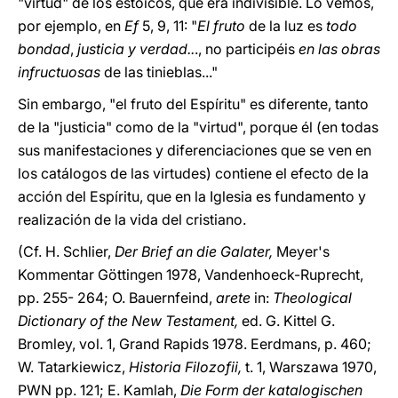
"virtud" de los estoicos, que era indivisible. Lo vemos,
por ejemplo, en
Ef
5, 9, 11: "
El fruto
de la luz es
todo
bondad
,
justicia y verdad..
., no participéis
en las obras
infructuosas
de las tinieblas..."
Sin embargo, "el fruto del Espíritu" es diferente, tanto
de la "justicia" como de la "virtud", porque él (en todas
sus manifestaciones y diferenciaciones que se ven en
los catálogos de las virtudes) contiene el efecto de la
acción del Espíritu, que en la Iglesia es fundamento y
realización de la vida del cristiano.
(Cf. H. Schlier,
Der Brief an die Galater,
Meyer's
Kommentar Göttingen 1978, Vandenhoeck-Ruprecht,
pp. 255- 264; O. Bauernfeind,
arete
in:
Theological
Dictionary of the New Testament,
ed. G. Kittel G.
Bromley, vol. 1, Grand Rapids 1978. Eerdmans, p. 460;
W. Tatarkiewicz,
Historia Filozofii,
t. 1, Warszawa 1970,
PWN pp. 121; E. Kamlah,
Die Form der katalogischen