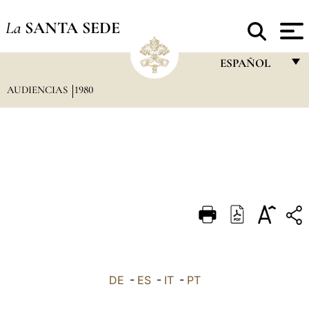
La
SANTA SEDE
ESPAÑOL
AUDIENCIAS
1980
FRANÇAIS
ENGLISH
ITALIANO
PORTUGUÊS
ESPAÑOL
DEUTSCH
POLSKI
العربيّة
DE
-
ES
-
IT
-
PT
中文