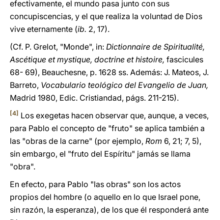
efectivamente, el mundo pasa junto con sus
concupiscencias, y el que realiza la voluntad de Dios
vive eternamente (
ib.
2, 17).
(Cf. P. Grelot, "Monde", in:
Dictionnaire de Spiritualité,
Ascétique et mystique, doctrine et histoire,
fascicules
68- 69), Beauchesne, p. 1628 ss. Además: J. Mateos, J.
Barreto,
Vocabulario teológico del Evangelio de Juan,
Madrid 1980, Edic. Cristiandad, págs. 211-215).
[4]
Los exegetas hacen observar que, aunque, a veces,
para Pablo el concepto de "fruto" se aplica también a
las "obras de la carne" (por ejemplo,
Rom
6, 21; 7, 5),
sin embargo, el "fruto del Espíritu" jamás se llama
"obra".
En efecto, para Pablo "las obras" son los actos
propios del hombre (o aquello en lo que Israel pone,
sin razón, la esperanza), de los que él responderá ante