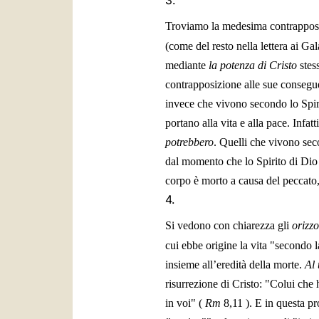
3.
Troviamo la medesima contrapposizi
(come del resto nella lettera ai Gal
mediante
la potenza di Cristo
stes
contrapposizione alle sue consegue
invece che vivono secondo lo Spirit
portano alla vita e alla pace. Infat
potrebbero
. Quelli che vivono sec
dal momento che lo Spirito di Dio a
corpo è morto a causa del peccato, 
4.
Si vedono con chiarezza gli
orizzo
cui ebbe origine la vita "secondo l
insieme all’eredità della morte.
Al 
risurrezione di Cristo: "Colui che 
in voi" (
Rm
8,11
). E in questa p