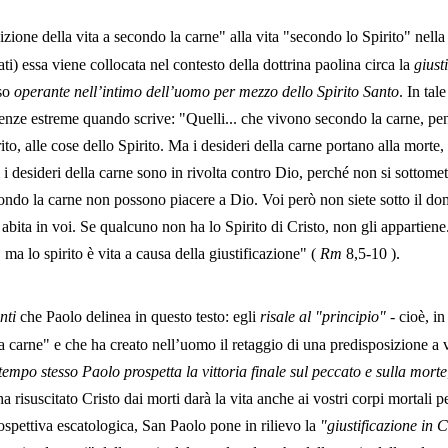
one della vita a secondo la carne" alla vita "secondo lo Spirito" nell
ati) essa viene collocata nel contesto della dottrina paolina circa la
giust
so
operante nell’intimo dell’uomo per mezzo dello Spirito Santo
. In tal
nze estreme quando scrive: "Quelli... che vivono secondo la carne, pens
o, alle cose dello Spirito. Ma i desideri della carne portano alla morte, 
ti i desideri della carne sono in rivolta contro Dio, perché non si sottom
ondo la carne non possono piacere a Dio. Voi però non siete sotto il dom
bita in voi. Se qualcuno non ha lo Spirito di Cristo, non gli appartiene. 
ma lo spirito è vita a causa della giustificazione" (
Rm
8,5-10
).
nti
che Paolo delinea in questo testo: egli
risale al "principio"
- cioè, i
a carne" e che ha creato nell’uomo il retaggio di una predisposizione a v
tempo stesso Paolo prospetta la vittoria finale sul peccato e sulla morte
ha risuscitato Cristo dai morti darà la vita anche ai vostri corpi mortali 
rospettiva escatologica, San Paolo pone in rilievo la
"giustificazione in C