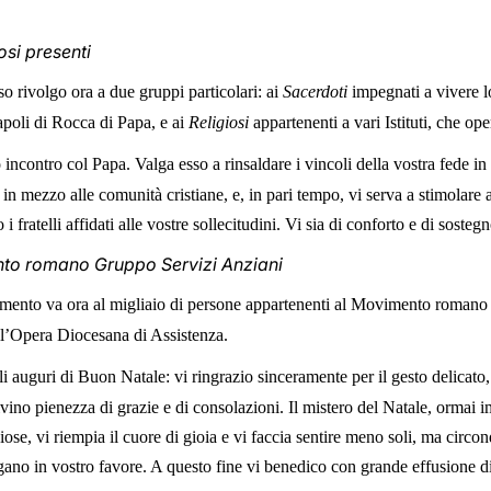
osi presenti
o rivolgo ora a due gruppi particolari: ai
Sacerdoti
impegnati a vivere l
apoli di Rocca di Papa, e ai
Religiosi
appartenenti a vari Istituti, che ope
 incontro col Papa. Valga esso a rinsaldare i vincoli della vostra fede i
, in mezzo alle comunità cristiane, e, in pari tempo, vi serva a stimolare 
i fratelli affidati alle vostre sollecitudini. Vi sia di conforto e di sost
nto romano Gruppo Servizi Anziani
imento va ora al migliaio di persone appartenenti al Movimento roman
ll’Opera Diocesana di Assistenza.
li auguri di Buon Natale: vi ringrazio sinceramente per il gesto delicat
vino pienezza di grazie e di consolazioni. Il mistero del Natale, ormai 
giose, vi riempia il cuore di gioia e vi faccia sentire meno soli, ma circond
digano in vostro favore. A questo fine vi benedico con grande effusione di