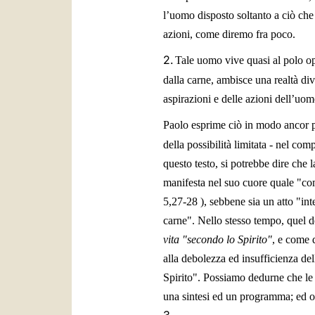
l’uomo disposto soltanto a ciò ch
azioni, come diremo fra poco.
2.
Tale uomo vive quasi al polo opp
dalla carne, ambisce una realtà div
aspirazioni e delle azioni dell’uom
Paolo esprime ciò in modo ancor più
della possibilità limitata - nel com
questo testo, si potrebbe dire che l
manifesta nel suo cuore quale "com
5,27-28
), sebbene sia un atto "in
carne". Nello stesso tempo, quel d
vita "secondo lo Spirito"
, e come 
alla debolezza ed insufficienza del
Spirito". Possiamo dedurne che le 
una sintesi ed un programma; ed oc