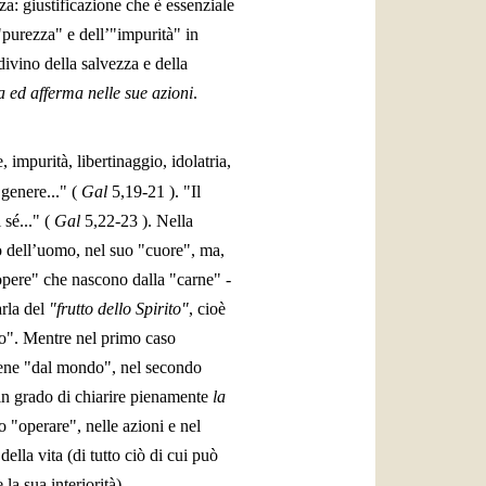
za: giustificazione che è essenziale
"purezza" e dell’"impurità" in
ivino della salvezza e della
a ed afferma nelle sue azioni
.
 impurità, libertinaggio, idolatria,
 genere..." (
Gal
5,19-21
). "Il
sé..." (
Gal
5,22-23
). Nella
no dell’uomo, nel suo "cuore", ma,
"opere" che nascono dalla "carne" -
arla del
"frutto dello Spirito"
, cioè
ito". Mentre nel primo caso
iene "dal mondo", nel secondo
in grado di chiarire pienamente
la
o "operare", nelle azioni e nel
ella vita (di tutto ciò di cui può
a sua interiorità).