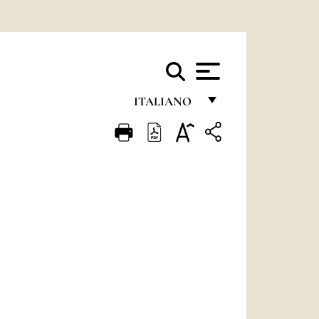
ITALIANO
FRANÇAIS
ENGLISH
ITALIANO
PORTUGUÊS
ESPAÑOL
DEUTSCH
POLSKI