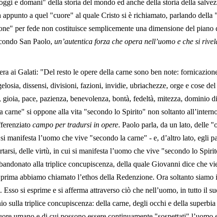
 oggi e domani" della storia del mondo ed anche della storia della salvez
a appunto a quel "cuore" al quale Cristo si è richiamato, parlando della 
one" per fede non costituisce semplicemente una dimensione del piano d
econdo San Paolo,
un’autentica forza che opera nell’uomo e che si rivel
era ai Galati: "Del resto le opere della carne sono ben note: fornicazione,
gelosia, dissensi, divisioni, fazioni, invidie, ubriachezze, orge e cose del
, gioia, pace, pazienza, benevolenza, bontà, fedeltà, mitezza, dominio di 
la carne" si oppone alla vita "secondo lo Spirito" non soltanto all’inter
fferenziato
campo per tradursi in opere
. Paolo parla, da un lato, delle 
i si manifesta l’uomo che vive "secondo la carne" - e, d’altro lato, egli p
tarsi, delle virtù, in cui si manifesta l’uomo che vive "secondo lo Spir
andonato alla triplice concupiscenza, della quale Giovanni dice che v
ià prima abbiamo chiamato l’ethos della Redenzione. Ora soltanto siamo 
. Esso si esprime e si afferma attraverso ciò che nell’uomo, in tutto il su
 sulla triplice concupiscenza: della carne, degli occhi e della superbia d
uore umano e di cui possono essere continuamente "sospettati" l’uomo e l