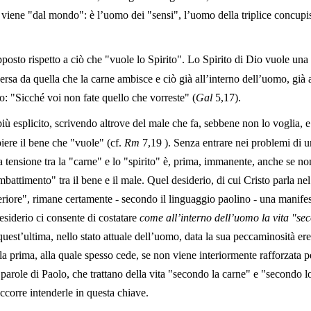
e viene "dal mondo": è l’uomo dei "sensi", l’uomo della triplice concup
osto rispetto a ciò che "vuole lo Spirito". Lo Spirito di Dio vuole una 
ersa da quella che la carne ambisce e ciò già all’interno dell’uomo, già a
o: "Sicché voi non fate quello che vorreste" (
Gal
5,17
).
 esplicito, scrivendo altrove del male che fa, sebbene non lo voglia, e d
piere il bene che "vuole" (cf.
Rm
7,19
). Senza entrare nei problemi di u
a tensione tra la "carne" e lo "spirito" è, prima, immanente, anche se non
battimento" tra il bene e il male. Quel desiderio, di cui Cristo parla ne
teriore", rimane certamente - secondo il linguaggio paolino - una manife
esiderio ci consente di costatare
come all’interno dell’uomo la vita "se
quest’ultima, nello stato attuale dell’uomo, data la sua peccaminosità ere
la prima, alla quale spesso cede, se non viene interiormente rafforzata 
parole di Paolo, che trattano della vita "secondo la carne" e "secondo lo
corre intenderle in questa chiave.