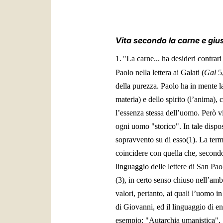
Vita secondo la carne e gius
1.
"La carne... ha desideri contrari
Paolo nella lettera ai Galati (
Gal
5
della purezza. Paolo ha in mente la
materia) e dello spirito (l’anima)
l’essenza stessa dell’uomo. Però v
ogni uomo "storico". In tale dispos
sopravvento su di esso(1). La termi
coincidere con quella che, secondo
linguaggio delle lettere di San Pao
(3), in certo senso chiuso nell’am
valori, pertanto, ai quali l’uomo i
di Giovanni, ed il linguaggio di e
esempio: "Autarchia umanistica", 