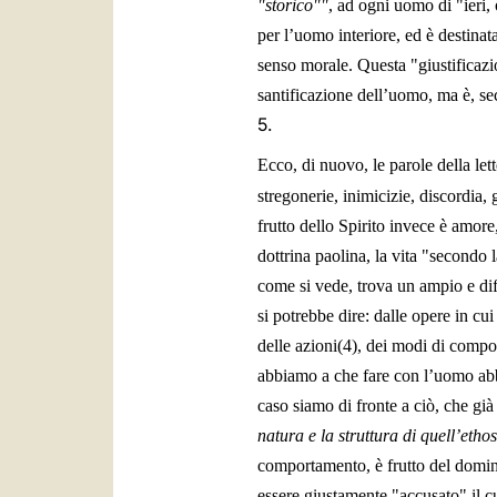
"storico""
, ad ogni uomo di "ieri,
per l’uomo interiore, ed è destinat
senso morale. Questa "giustificazi
santificazione dell’uomo, ma è, s
5.
Ecco, di nuovo, le parole della lett
stregonerie, inimicizie, discordia, 
frutto dello Spirito invece è amore
dottrina paolina, la vita "secondo 
come si vede, trova un ampio e di
si potrebbe dire: dalle opere in cu
delle azioni(4), dei modi di compor
abbiamo a che fare con l’uomo abb
caso siamo di fronte a ciò, che g
natura e la struttura di quell’ethos
comportamento, è frutto del dominio
essere giustamente "accusato" il c