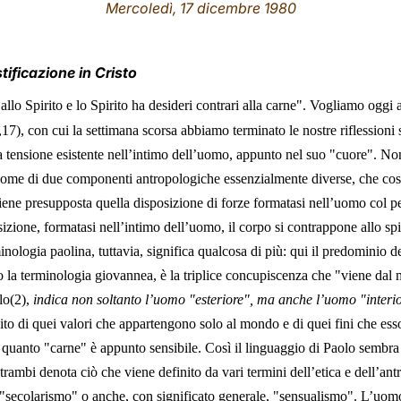
Mercoledì, 17 dicembre 1980
tificazione in Cristo
 allo Spirito e lo Spirito ha desideri contrari alla carne". Vogliamo ogg
,17
), con cui la settimana scorsa abbiamo terminato le nostre riflessioni 
 tensione esistente nell’intimo dell’uomo, appunto nel suo "cuore". Non s
, come di due componenti antropologiche essenzialmente diverse, che cos
iene presupposta quella disposizione di forze formatasi nell’uomo col pe
izione, formatasi nell’intimo dell’uomo, il corpo si contrappone allo spi
nologia paolina, tuttavia, significa qualcosa di più: qui il predominio 
 la terminologia giovannea, è la triplice concupiscenza che "viene dal
lo(2),
indica non soltanto l’uomo "esteriore", ma anche l’uomo "inter
bito di quei valori che appartengono solo al mondo e di quei fini che es
n quanto "carne" è appunto sensibile. Così il linguaggio di Paolo sembra a
ntrambi denota ciò che viene definito da vari termini dell’etica e dell’
"secolarismo" o anche, con significato generale, "sensualismo". L’uom