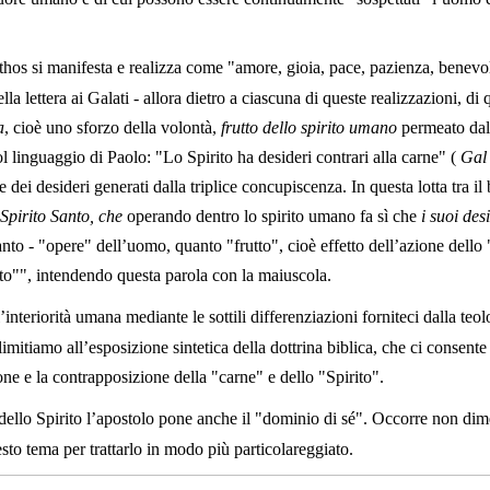
ethos si manifesta e realizza come "amore, gioia, pace, pazienza, benevol
a lettera ai Galati - allora dietro a ciascuna di queste realizzazioni, di
a
, cioè uno sforzo della volontà,
frutto dello spirito umano
permeato dall
ol linguaggio di Paolo: "Lo Spirito ha desideri contrari alla carne" (
Gal
e dei desideri generati dalla triplice concupiscenza. In questa lotta tra i
 Spirito Santo, che
operando dentro lo spirito umano fa sì che
i suoi des
anto - "opere" dell’uomo, quanto "frutto", cioè effetto dell’azione dello
rito"", intendendo questa parola con la maiuscola.
’interiorità umana mediante le sottili differenziazioni forniteci dalla teo
mitiamo all’esposizione sintetica della dottrina biblica, che ci consen
ione e la contrapposizione della "carne" e dello "Spirito".
dello Spirito l’apostolo pone anche il "dominio di sé". Occorre non dimen
sto tema per trattarlo in modo più particolareggiato.