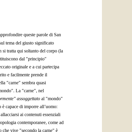
العربيّة
中文
LATINE
i approfondire queste parole di San
sul tema del giusto significato
i tratta qui soltanto del corpo (la
tituiscono dal "principio"
ccato originale e a cui partecipa
rito e facilmente prende il
della "carne" sembra quasi
 mondo". La "carne", nel
iormente" assoggettato
al "mondo"
so è capace di imporre all’uomo:
llacciarsi ai contenuti essenziali
antropologia contemporanee, come ad
o che vive "secondo la carne" è