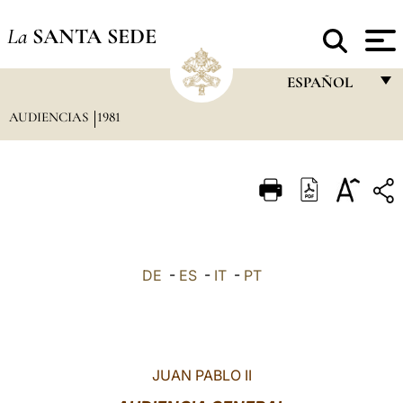
La
SANTA SEDE
ESPAÑOL
AUDIENCIAS
1981
FRANÇAIS
ENGLISH
ITALIANO
PORTUGUÊS
ESPAÑOL
DE
-
ES
-
IT
-
PT
DEUTSCH
POLSKI
العربيّة
JUAN PABLO II
中文