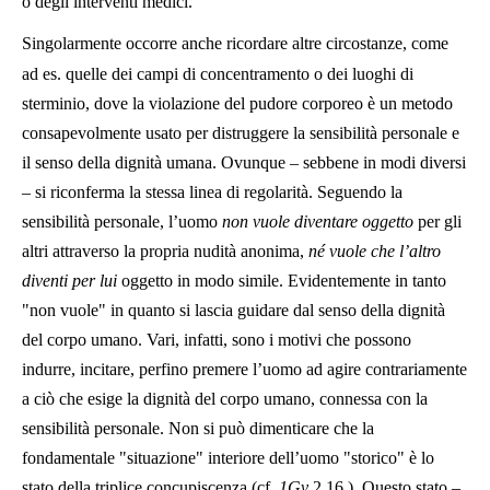
o degli interventi medici.
Singolarmente occorre anche ricordare altre circostanze, come
ad es. quelle dei campi di concentramento o dei luoghi di
sterminio, dove la violazione del pudore corporeo è un metodo
consapevolmente usato per distruggere la sensibilità personale e
il senso della dignità umana. Ovunque – sebbene in modi diversi
– si riconferma la stessa linea di regolarità. Seguendo la
sensibilità personale, l’uomo
non vuole diventare oggetto
per gli
altri attraverso la propria nudità anonima,
né vuole che l’altro
diventi per lui
oggetto in modo simile. Evidentemente in tanto
"non vuole" in quanto si lascia guidare dal senso della dignità
del corpo umano. Vari, infatti, sono i motivi che possono
indurre, incitare, perfino premere l’uomo ad agire contrariamente
a ciò che esige la dignità del corpo umano, connessa con la
sensibilità personale. Non si può dimenticare che la
fondamentale "situazione" interiore dell’uomo "storico" è lo
stato della triplice concupiscenza (cf.
1Gv
2,16
). Questo stato –