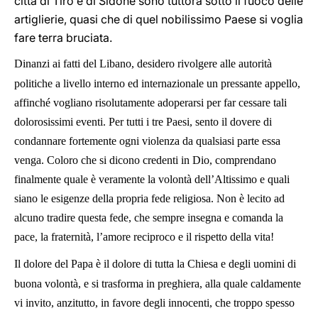
città di Tiro e di Sidone sono tuttora sotto il fuoco delle
artiglierie, quasi che di quel nobilissimo Paese si voglia
fare terra bruciata.
Dinanzi ai fatti del Libano, desidero rivolgere alle autorità
politiche a livello interno ed internazionale un pressante appello,
affinché vogliano risolutamente adoperarsi per far cessare tali
dolorosissimi eventi. Per tutti i tre Paesi, sento il dovere di
condannare fortemente ogni violenza da qualsiasi parte essa
venga. Coloro che si dicono credenti in Dio, comprendano
finalmente quale è veramente la volontà dell’Altissimo e quali
siano le esigenze della propria fede religiosa. Non è lecito ad
alcuno tradire questa fede, che sempre insegna e comanda la
pace, la fraternità, l’amore reciproco e il rispetto della vita!
Il dolore del Papa è il dolore di tutta la Chiesa e degli uomini di
buona volontà, e si trasforma in preghiera, alla quale caldamente
vi invito, anzitutto, in favore degli innocenti, che troppo spesso