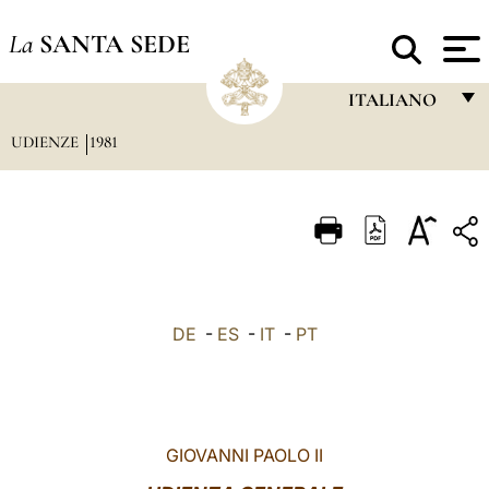
La
SANTA SEDE
ITALIANO
UDIENZE
1981
FRANÇAIS
ENGLISH
ITALIANO
PORTUGUÊS
ESPAÑOL
DE
-
ES
-
IT
-
PT
DEUTSCH
POLSKI
العربيّة
GIOVANNI PAOLO II
中文