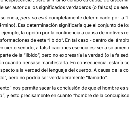
e ser autor de los significados verdaderos (o falsos) de ese
isciencia,
pero no está
completamente determinado por la “li
érmino). Esa determinación significaría que el conjunto de 
ejemplo, la opción por la continencia a causa de motivos rel
nsformaciones de esta “libido”. En tal caso - dentro del ámbito
 cierto sentido, a falsificaciones esenciales: sería solament
arte de la “libido”, pero no expresaría la verdad (o la falsed
ún cuando pensase manifestarla. En consecuencia. estaría 
especto a la verdad del lenguaje del cuerpo. A causa de la c
do”, pero no podría ser verdaderamente “llamado”.
ento” nos permite sacar la conclusión de que el hombre es 
o”
, y esto precisamente en cuanto “hombre de la concupisce