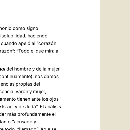
العربيّة
中文
LATINE
rimonio como signo
isolubilidad, haciendo
a, cuando apeló al “corazón
razón”: “Todo el que mira a
gal
del hombre y de la mujer
o continuamente), nos damos
gencias propias del
encia: varón y mujer,
amento tienen ante los ojos
srael y de Judá”. El análisis
nder más profundamente el
 tanto “acusado y
nte todo, “llamado”. Aquí se