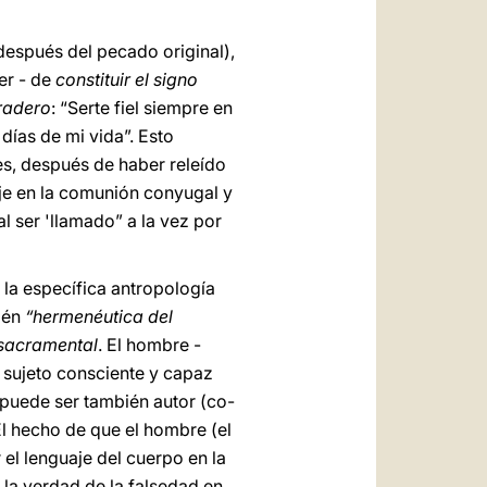
(después del pecado original),
er - de
constituir el signo
radero
: “Serte fiel siempre en
 días de mi vida”. Esto
es, después de haber releído
aje en la comunión conyugal y
l ser 'llamado” a la vez por
la específica antropología
bién
“hermenéutica del
 sacramental
. El hombre -
 sujeto consciente y capaz
 puede ser también autor (co-
El hecho de que el hombre (el
el lenguaje del cuerpo en la
 la verdad de la falsedad en