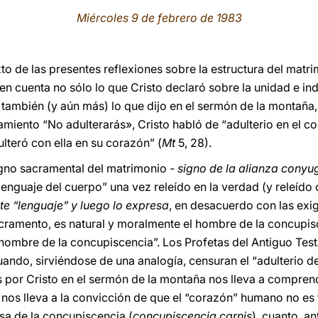
Miércoles 9 de febrero de 1983
xto de las presentes reflexiones sobre la estructura del mat
n cuenta no sólo lo que Cristo declaró sobre la unidad e ind
no también (y aún más) lo que dijo en el sermón de la montañ
iento “No adulterarás», Cristo habló de “adulterio en el co
lteró con ella en su corazón” (
Mt
5, 28).
 signo sacramental del matrimonio
- signo de la alianza conyu
lenguaje del cuerpo” una vez releído en la verdad (y releíd
ste “lenguaje” y luego lo expresa
, en desacuerdo con las exi
ramento, es natural y moralmente el hombre de la concupisc
ombre de la concupiscencia”. Los Profetas del Antiguo Test
ndo, sirviéndose de una analogía, censuran el “adulterio de I
s por Cristo en el sermón de la montaña nos lleva a compre
z nos lleva a la convicción de que el “corazón” humano no es
sa de la concupiscencia (
concupiscencia carnis
), cuanto, a