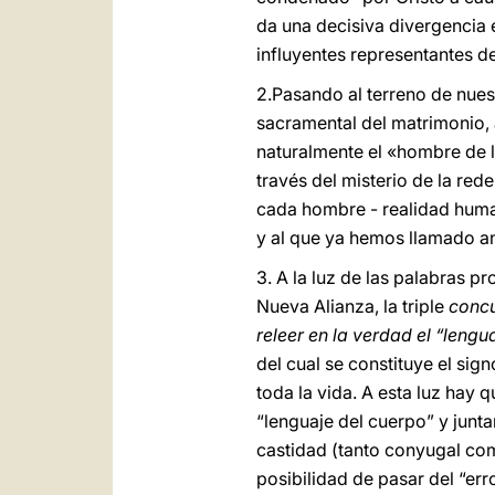
da una decisiva divergencia 
influyentes representantes 
2.Pasando al terreno de nues
sacramental del matrimonio, 
naturalmente el «hombre de l
través del misterio de la red
cada hombre - realidad huma
y al que ya hemos llamado an
3. A la luz de las palabras p
Nueva Alianza, la triple
conc
releer en la verdad el “lengu
del cual se constituye el si
toda la vida. A esta luz hay q
“lenguaje del cuerpo” y junta
castidad (tanto conyugal com
posibilidad de pasar del “err