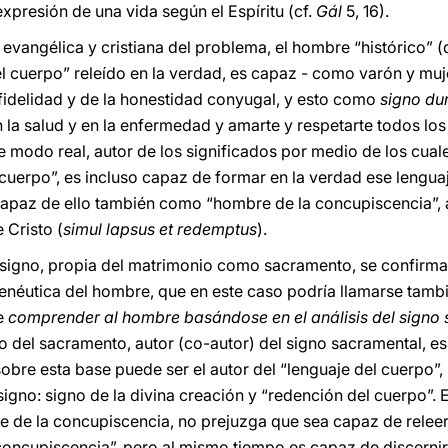
xpresión de una vida según el Espíritu (cf.
Gál
5, 16).
 evangélica y cristiana del problema, el hombre “histórico” 
l cuerpo” releído en la verdad, es capaz - como varón y muj
a fidelidad y de la honestidad conyugal, y esto como
signo du
en la salud y en la enfermedad y amarte y respetarte todos los
de modo real, autor de los significados por medio de los cual
l cuerpo”, es incluso capaz de formar en la verdad ese lengu
 capaz de ello también como “hombre de la concupiscencia”, a
 Cristo (
simul lapsus et redemptus
).
 signo, propia del matrimonio como sacramento, se confirma 
menéutica del hombre, que en este caso podría llamarse tam
te
comprender al hombre basándose en el análisis del signo
o del sacramento, autor (co-autor) del signo sacramental, es
obre esta base puede ser el autor del “lenguaje del cuerpo”,
igno: signo de la divina creación y “redención del cuerpo”. 
re de la concupiscencia, no prejuzga que sea capaz de releer 
concupiscencia”, pero al mismo tiempo es capaz de discernir