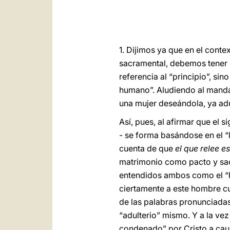
1. Dijimos ya que en el conte
sacramental, debemos tener e
referencia al “principio”, si
humano”. Aludiendo al mandam
una mujer deseándola, ya adu
Así, pues, al afirmar que el
- se forma basándose en el “
cuenta de que
el que relee e
matrimonio como pacto y sac
entendidos ambos como el “h
ciertamente a este hombre cua
de las palabras pronunciada
“adulterio” mismo. Y a la ve
condenado” por Cristo a cau