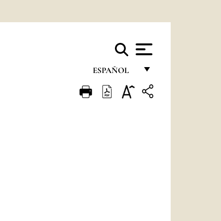
ESPAÑOL
FRANÇAIS
ENGLISH
ITALIANO
PORTUGUÊS
ESPAÑOL
DEUTSCH
POLSKI