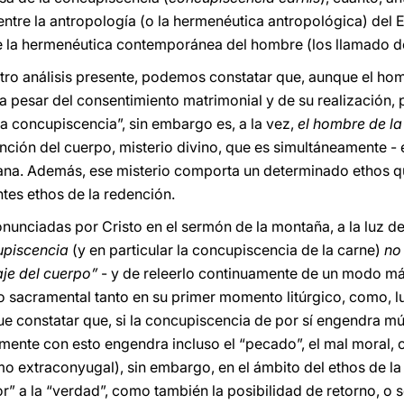
entre la antropología (o la hermenéutica antropológica) del 
de la hermenéutica contemporánea del hombre (los llamado d
tro análisis presente, podemos constatar que, aunque el hom
a pesar del consentimiento matrimonial y de su realización
a concupiscencia”, sin embargo es, a la vez,
el hombre de la
ención del cuerpo, misterio divino, que es simultáneamente - 
na. Además, ese misterio comporta un determinado ethos q
tes ethos de la redención.
ronunciadas por Cristo en el sermón de la montaña, a la luz de
upiscencia
(y en particular la concupiscencia de la carne)
no
aje del cuerpo”
- y de releerlo continuamente de un modo más
gno sacramental tanto en su primer momento litúrgico, como, l
ue constatar que, si la concupiscencia de por sí engendra múlt
mente con esto engendra incluso el “pecado”, el mal moral, co
o extraconyugal), sin embargo, en el ámbito del ethos de l
or” a la “verdad”, como también la posibilidad de retorno, o 