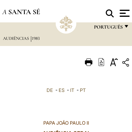
A
SANTA SÉ
PORTUGUÊS
AUDIÊNCIAS
1983
FRANÇAIS
ENGLISH
ITALIANO
PORTUGUÊS
ESPAÑOL
DE
-
ES
-
IT
-
PT
DEUTSCH
POLSKI
العربيّة
PAPA JOÃO PAULO II
中文