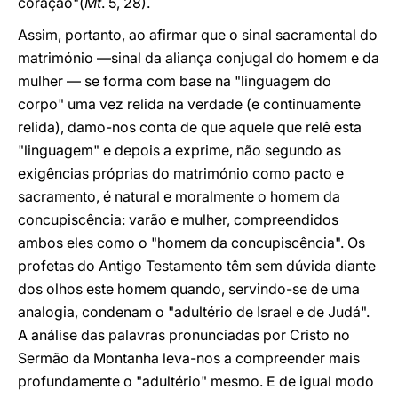
coração"(
Mt
. 5, 28).
Assim, portanto, ao afirmar que o sinal sacramental do
matrimónio —sinal da aliança conjugal do homem e da
mulher — se forma com base na "linguagem do
corpo" uma vez relida na verdade (e continuamente
relida), damo-nos conta de que aquele que relê esta
"linguagem" e depois a exprime, não segundo as
exigências próprias do matrimónio como pacto e
sacramento, é natural e moralmente o homem da
concupiscência: varão e mulher, compreendidos
ambos eles como o "homem da concupiscência". Os
profetas do Antigo Testamento têm sem dúvida diante
dos olhos este homem quando, servindo-se de uma
analogia, condenam o "adultério de Israel e de Judá".
A análise das palavras pronunciadas por Cristo no
Sermão da Montanha leva-nos a compreender mais
profundamente o "adultério" mesmo. E de igual modo