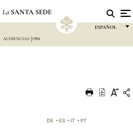
La
SANTA SEDE
ESPAÑOL
AUDIENCIAS
1984
FRANÇAIS
ENGLISH
ITALIANO
PORTUGUÊS
ESPAÑOL
DEUTSCH
POLSKI
العربيّة
DE
-
ES
-
IT
-
PT
中文