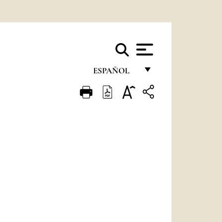
ESPAÑOL
FRANÇAIS
ENGLISH
ITALIANO
PORTUGUÊS
ESPAÑOL
DEUTSCH
POLSKI