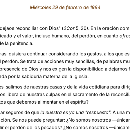
Miércoles 29 de febrero de 1984
 dejaos reconciliar con Dios" (
2Cor
5, 20). En la oración co
ficado y el valor, incluso humano, del perdón, en cuanto
ofre
e la penitencia.
as, quisiera continuar considerando los gestos, a los que 
perdón. Se trata de acciones muy sencillas, de palabras mu
a presencia de Dios y nos exigen la disponibilidad a dejarno
ada por la sabiduría materna de la Iglesia.
, salimos de nuestras casas y de la vida cotidiana para dirigi
os libera de nuestras culpas en el sacramento de la reconcili
tos que debemos alimentar en el espíritu?
tar seguros de que
la nuestra es ya una "respuesta".
A una mi
ación. Se nos puede preguntar: ¿No somos nosotros —única
edir el perdón de los pecados? ¿No somos nosotros —únicam