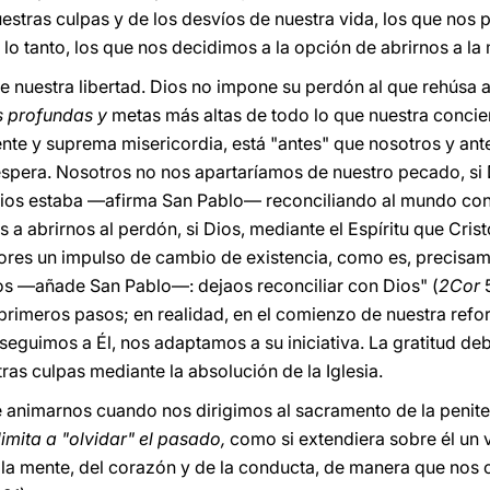
stras culpas y de los desvíos de nuestra vida, los que nos 
 lo tanto, los que nos decidimos a la opción de abrirnos a la
e nuestra libertad. Dios no impone su perdón al que rehúsa a
ás profundas y
metas más altas de todo lo que nuestra concie
iente y suprema misericordia, está "antes" que nosotros y an
espera. Nosotros no nos apartaríamos de nuestro pecado, si 
Dios estaba —afirma San Pablo— reconciliando al mundo cons
a abrirnos al perdón, si Dios, mediante el Espíritu que Cris
res un impulso de cambio de existencia, como es, precisame
os —añade San Pablo—: dejaos reconciliar con Dios" (
2Cor
rimeros pasos; en realidad, en el comienzo de nuestra refo
e seguimos a Él, nos adaptamos a su iniciativa. La gratitud de
ras culpas mediante la absolución de la Iglesia.
 animarnos cuando nos dirigimos al sacramento de la penite
limita a "olvidar" el pasado,
como si extendiera sobre él un 
 la mente, del corazón y de la conducta, de manera que nos c