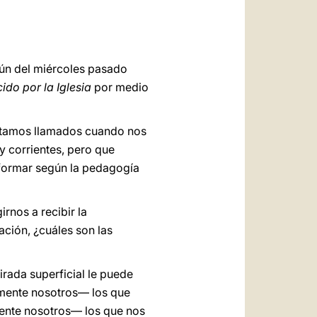
العربيّة
中文
LATINE
mún del miércoles pasado
cido por la Iglesia
por medio
estamos llamados cuando nos
y corrientes, pero que
s formar según la pedagogía
rnos a recibir la
ación, ¿cuáles son las
rada superficial le puede
mente nosotros— los que
ente nosotros— los que nos