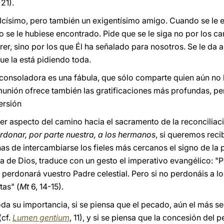
 21).
lcísimo, pero también un exigentísimo amigo. Cuando se le e
o se le hubiese encontrado. Pide que se le siga no por los 
r, sino por los que Él ha señalado para nosotros. Se le da al
e la está pidiendo toda.
 consoladora es una fábula, que sólo comparte quien aún no
nión ofrece también las gratificaciones más profundas, per
ersión
rcer aspecto del camino hacia el sacramento de la reconcilia
rdonar, por parte nuestra, a los hermanos
, si queremos reci
nas de intercambiarse los fieles más cercanos el signo de la p
a de Dios, traduce con un gesto el imperativo evangélico: "
os perdonará vuestro Padre celestial. Pero si no perdonáis a
tas" (
Mt
6, 14-15).
da su importancia, si se piensa que el pecado, aún el más se
(cf.
Lumen gentium
, 11), y si se piensa que la concesión del