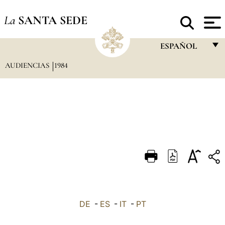
La
SANTA SEDE
ESPAÑOL
AUDIENCIAS
1984
FRANÇAIS
ENGLISH
ITALIANO
PORTUGUÊS
ESPAÑOL
DEUTSCH
POLSKI
العربيّة
DE
-
ES
-
IT
-
PT
中文