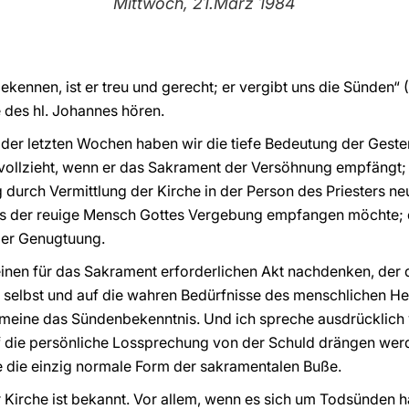
Mittwoch, 21.März 1984
kennen, ist er treu und gerecht; er vergibt uns die Sünden“ (
e des hl. Johannes hören.
der letzten Wochen haben wir die tiefe Bedeutung der Geste
vollzieht, wenn er das Sakrament der Versöhnung empfängt; 
urch Vermittlung der Kirche in der Person des Priesters ne
ss der reuige Mensch Gottes Vergebung empfangen möchte; d
er Genugtuung.
 einen für das Sakrament erforderlichen Akt nachdenken, der 
selbst und auf die wahren Bedürfnisse des menschlichen Her
ch meine das Sündenbekenntnis. Und ich spreche ausdrücklic
uf die persönliche Lossprechung von der Schuld drängen wer
te die einzig normale Form der sakramentalen Buße.
Kirche ist bekannt. Vor allem, wenn es sich um Todsünden han