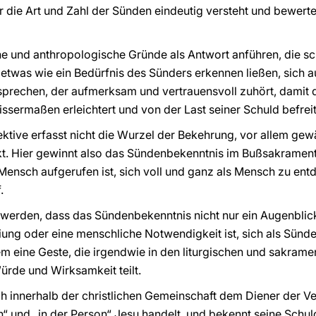
er die Art und Zahl der Sünden eindeutig versteht und bewertet
 und anthropologische Gründe als Antwort anführen, die sch
 etwas wie ein Bedürfnis des Sünders erkennen ließen, sich 
echen, der aufmerksam und vertrauensvoll zuhört, damit d
issermaßen erleichtert und von der Last seiner Schuld befreit 
tive erfasst nicht die Wurzel der Bekehrung, vor allem gewä
t. Hier gewinnt also das Sündenbekenntnis im Bußsakrament
 Mensch aufgerufen ist, sich voll und ganz als Mensch zu entd
.
 werden, dass das Sündenbekenntnis nicht nur ein Augenblic
ung oder eine menschliche Notwendigkeit ist, sich als Sünde
em eine Geste, die irgendwie in den liturgischen und sakra
ürde und Wirksamkeit teilt.
ich innerhalb der christlichen Gemeinschaft dem Diener der V
 und „in der Person“ Jesu handelt, und bekennt seine Schul