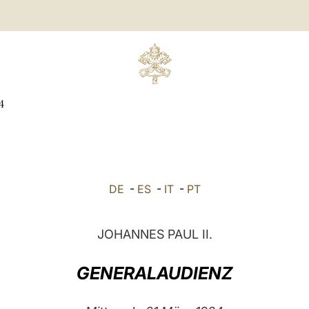
4
DE
-
ES
-
IT
-
PT
JOHANNES PAUL II.
GENERALAUDIENZ