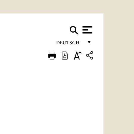
DEUTSCH
FRANÇAIS
ENGLISH
ITALIANO
PORTUGUÊS
ESPAÑOL
DEUTSCH
POLSKI