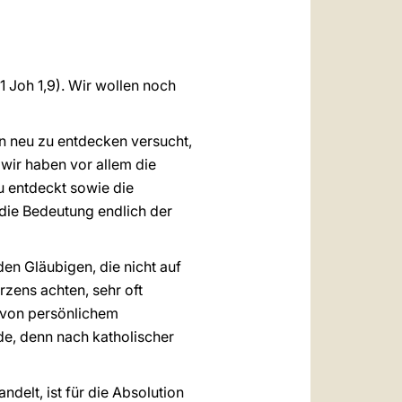
العربيّة
中文
LATINE
1 Joh 1,9). Wir wollen noch
n neu zu entdecken versucht,
wir haben vor allem die
u entdeckt sowie die
ie Bedeutung endlich der
den Gläubigen, die nicht auf
zens achten, sehr oft
h von persönlichem
de, denn nach katholischer
delt, ist für die Absolution