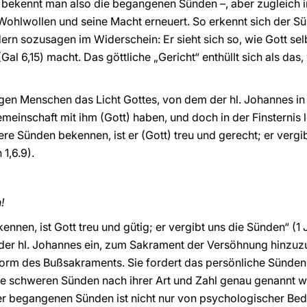
bekennt man also die begangenen Sünden –, aber zugleich in
ohlwollen und seine Macht erneuert. So erkennt sich der Sü
rn sozusagen im Widerschein: Er sieht sich so, wie Gott sel
l 6,15) macht. Das göttliche „Gericht“ enthüllt sich als das, 
igen Menschen das Licht Gottes, von dem der hl. Johannes in 
einschaft mit ihm (Gott) haben, und doch in der Finsternis l
re Sünden bekennen, ist er (Gott) treu und gerecht; er vergi
1,6.9).
!
nen, ist Gott treu und gütig; er vergibt uns die Sünden“ (1 J
 der hl. Johannes ein, zum Sakrament der Versöhnung hinzuzut
 Form des Bußsakraments. Sie fordert das persönliche Sünde
die schweren Sünden nach ihrer Art und Zahl genau genannt 
 begangenen Sünden ist nicht nur von psychologischer Bede