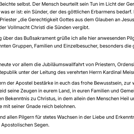
Beichte selbst. Der Mensch beurteilt sein Tun im Licht der Ge
 was er ist: ein Sünder, der des göttlichen Erbarmens bedarf
riester „die Gerechtigkeit Gottes aus dem Glauben an Jesus
der Vollmacht Christi die Sünden vergibt.
g über das Bußsakrament grüße ich alle hier anwesenden Pil
nnten Gruppen, Familien und Einzelbesucher, besonders die 
heute vor allem die Jubiläumswallfahrt von Priestern, Orden
publik unter der Leitung des verehrten Herrn Kardinal Meis
ern der Apostel bestärke in euch das frohe Bewusstsein, zu
 seid seine Zeugen in eurem Land, in euren Familien und Geme
en Bekenntnis zu Christus, in dem allein den Menschen Heil u
ue mit seiner Gnade reich belohnen.
nd allen Pilgern für stetes Wachsen in der Liebe und Erkenntn
 Apostolischen Segen.