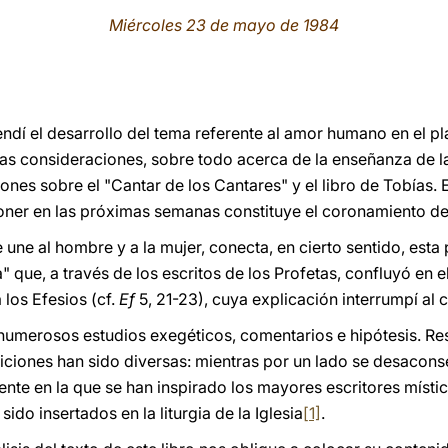
Miércoles 23 de mayo de 1984
ndí el desarrollo del tema referente al amor humano en el pla
nas consideraciones, sobre todo acerca de la enseñanza de 
ones sobre el "Cantar de los Cantares" y el libro de Tobías.
oner en las próximas semanas constituye el coronamiento de
une al hombre y a la mujer, conecta, en cierto sentido, esta p
a" que, a través de los escritos de los Profetas, confluyó en
 los Efesios (cf.
Ef
5, 21-23), cuya explicación interrumpí al
numerosos estudios exegéticos, comentarios e hipótesis. Re
siciones han sido diversas: mientras por un lado se desacon
uente en la que se han inspirado los mayores escritores místic
ido insertados en la liturgia de la Iglesia
[1]
.