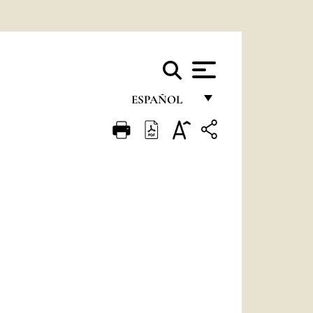
ESPAÑOL
FRANÇAIS
ENGLISH
ITALIANO
PORTUGUÊS
ESPAÑOL
DEUTSCH
POLSKI