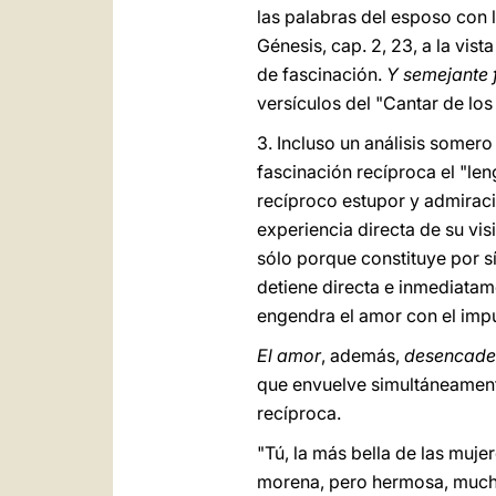
las palabras del esposo con 
Génesis, cap. 2, 23, a la vist
de fascinación.
Y semejante 
versículos del "Cantar de lo
3. Incluso un análisis somer
fascinación recíproca el "le
recíproco estupor y admiraci
experiencia directa de su vi
sólo porque constituye por s
detiene directa e inmediatam
engendra el amor con el impu
El amor
, además,
desencaden
que envuelve simultáneamente
recíproca.
"Tú, la más bella de las mujere
morena, pero hermosa, much