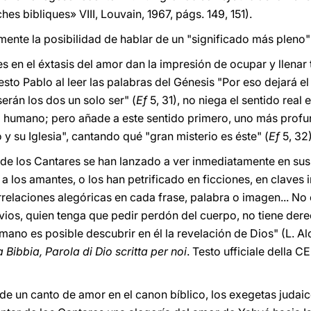
hes bibliques» VIII, Louvain, 1967, págs. 149, 151).
ente la posibilidad de hablar de un "significado más pleno" 
s en el éxtasis del amor dan la impresión de ocupar y llenar 
 esto Pablo al leer las palabras del Génesis "Por eso dejará e
serán los dos un solo ser" (
Ef
5, 31), no niega el sentido real
o humano; pero añade a este sentido primero, uno más profu
 y su Iglesia", cantando qué "gran misterio es éste" (
Ef
5, 32)
 de los Cantares se han lanzado a ver inmediatamente en su
los amantes, o los han petrificado en ficciones, en claves in
relaciones alegóricas en cada frase, palabra o imagen... No 
ios, quien tenga que pedir perdón del cuerpo, no tiene dere
ano es posible descubrir en él la revelación de Dios" (L. A
a Bibbia, Parola di Dio scritta per noi
. Testo ufficiale della CEI
 de un canto de amor en el canon bíblico, los exegetas judai