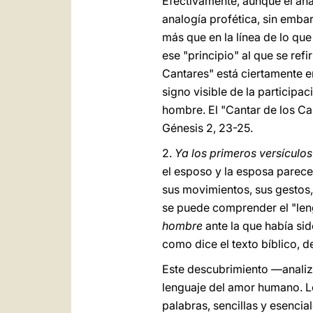
Efectivamente, aunque el anál
analogía profética, sin emba
más que en la línea de lo que
ese "principio" al que se refi
Cantares" está ciertamente en
signo visible de la participa
hombre. El "Cantar de los Ca
Génesis 2, 23-25.
2.
Ya los primeros versículos
el esposo y la esposa parece
sus movimientos, sus gestos,
se puede comprender el "leng
hombre
ante la que había si
como dice el texto bíblico, de
Este descubrimiento —analiza
lenguaje del amor humano. Lo
palabras, sencillas y esencia