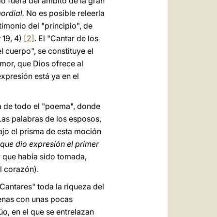
do fuera del ámbito de la gran
ordial.
No es posible releerla
timonio del "principio", de
t
19, 4)
[2]
. El "Cantar de los
l cuerpo", se constituye el
amor, que Dios ofrece al
xpresión está ya en el
a de todo el "poema", donde
 Las palabras de los esposos,
ajo el prisma de esta moción
 que dio expresión el primer
y que había sido tomada,
el corazón).
Cantares" toda la riqueza del
penas con unas pocas
úo, en el que se entrelazan