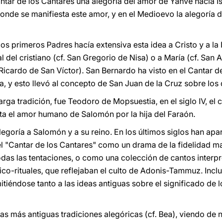
Cantar de los Cantares una alegoría del amor de Yahvé hacia Is
donde se manifiesta este amor, y en el Medioevo la alegoría d
os primeros Padres hacía extensiva esta idea a Cristo y a la Ig
al del cristiano (cf. San Gregorio de Nisa) o a María (cf. San
icardo de San Víctor). San Bernardo ha visto en el Cantar d
a, y esto llevó al concepto de San Juan de la Cruz sobre los
rga tradición, fue Teodoro de Mopsuestia, en el siglo IV, el c
a el amor humano de Salomón por la hija del Faraón.
alegoría a Salomón y a su reino. En los últimos siglos han ap
el "Cantar de los Cantares" como un drama de la fidelidad 
odas las tentaciones, o como una colección de cantos interpr
co-rituales, que reflejaban el culto de Adonis-Tammuz. Inclus
itiéndose tanto a las ideas antiguas sobre el significado de
 las más antiguas tradiciones alegóricas (cf. Bea), viendo de 