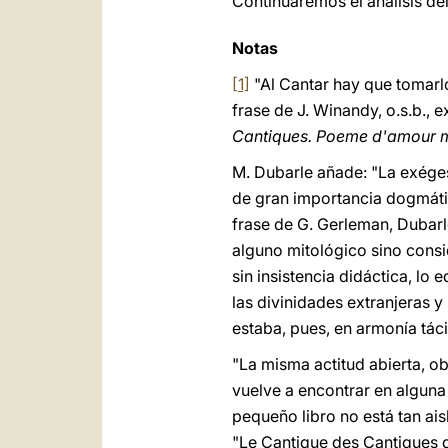
Continuaremos el análisis de
Notas
[1]
"Al Cantar hay que tomarl
frase de J. Winandy, o.s.b.,
Cantiques. Poeme d'amour m
M. Dubarle añade: "La exégesi
de gran importancia dogmática
frase de G. Gerleman, Dubarl
alguno mitológico sino consid
sin insistencia didáctica, lo 
las divinidades extranjeras 
estaba, pues, en armonía táci
"La misma actitud abierta, ob
vuelve a encontrar en algun
pequeño libro no está tan ais
"Le Cantique des Cantiques d