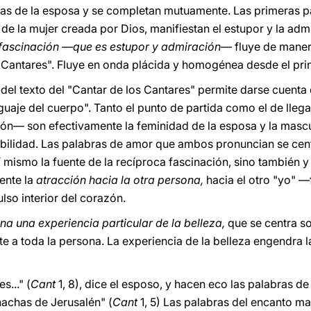
las de la esposa y se completan mutuamente. Las primeras p
a de la mujer creada por Dios, manifiestan el estupor y la adm
fascinación —que es estupor y admiración—
fluye de maner
s Cantares". Fluye en onda plácida y homogénea desde el prin
o del texto del "Cantar de los Cantares" permite darse cuenta
nguaje del cuerpo". Tanto el punto de partida como el de lle
ón— son efectivamente la feminidad de la esposa y la mascu
sibilidad. Las palabras de amor que ambos pronuncian se cent
í mismo la fuente de la recíproca fascinación, sino también y
ente la
atracción hacia la otra persona,
hacia el otro "yo"
lso interior del corazón.
a una experiencia particular de la belleza,
que se centra so
 a toda la persona. La experiencia de la belleza engendra 
s..." (
Cant
1, 8), dice el esposo, y hacen eco las palabras de
achas de Jerusalén" (
Cant
1, 5) Las palabras del encanto ma