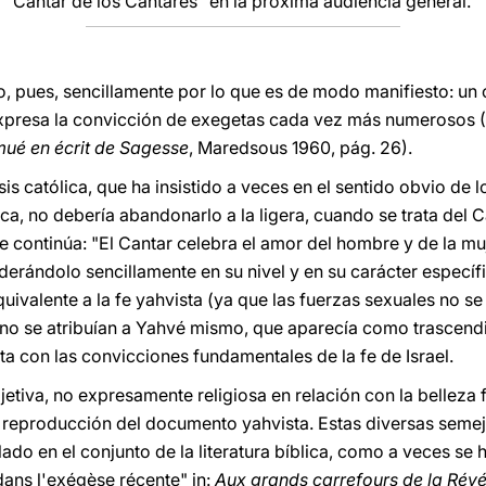
l "Cantar de los Cantares" en la próxima audiencia general.
o, pues, sencillamente por lo que es de modo manifiesto: un
 expresa la convicción de exegetas cada vez más numerosos 
ué en écrit de Sagesse
, Maredsous 1960, pág. 26).
s católica, que ha insistido a veces en el sentido obvio de l
, no debería abandonarlo a la ligera, cuando se trata del Ca
e continúa: "El Cantar celebra el amor del hombre y de la mu
erándolo sencillamente en su nivel y en su carácter específi
equivalente a la fe yahvista (ya que las fuerzas sexuales no s
y no se atribuían a Yahvé mismo, que aparecía como trascen
ta con las convicciones fundamentales de la fe de Israel.
jetiva, no expresamente religiosa en relación con la belleza f
a reproducción del documento yahvista. Estas diversas seme
lado en el conjunto de la literatura bíblica, como a veces se 
ans l'exégèse récente" in:
Aux grands carrefours de la Révé