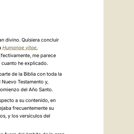
العربيّة
中文
LATINE
n divino. Quisiera concluir
la
Humanae vitae
,
 Efectivamente, me parece
 cuanto he explicado.
arte de la Biblia con toda la
 el Nuevo Testamento y,
 comienzo del Año Santo.
specto a su contenido, en
sejaba frecuentemente su
os, y los versículos del