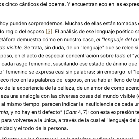
os cinco cánticos del poema. Y encuentran eco en las expre
hoy pueden sorprendernos. Muchas de ellas están tomadas de
ado regio del esposo
[3]
. El análisis de ese lenguaje poético s
metáfora demuestra cómo en nuestro caso,
el "lenguaje del 
do visible
. Se trata, sin duda, de un "lenguaje" que se relee
sposo, en el acto de especial concentración sobre
todo
el "y
de cada rasgo femenino, suscitando ese estado de ánimo que
yo" femenino se expresa casi sin palabras; sin embargo, el "
eco rico en las palabras del esposo, en su hablar lleno de t
o de la experiencia de la belleza, de un amor de complacenci
leza una analogía con las diversas cosas del mundo visible 
l mismo tiempo, parecen indicar la insuficiencia de cada una
mía
, y no hay en ti defecto” (
Cant
4, 7): con esta expresión 
para volverse a la única, a través de la cual el "lenguaje de
nidad y el todo de la persona.