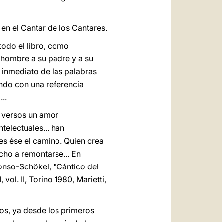
en el Cantar de los Cantares.
todo el libro, como
l hombre a su padre y a su
 e inmediato de las palabras
ndo con una referencia
...
s versos un amor
telectuales... han
es ése el camino. Quien crea
cho a remontarse... En
lonso-Schökel, "Cántico del
, vol. II, Torino 1980, Marietti,
cos, ya desde los primeros