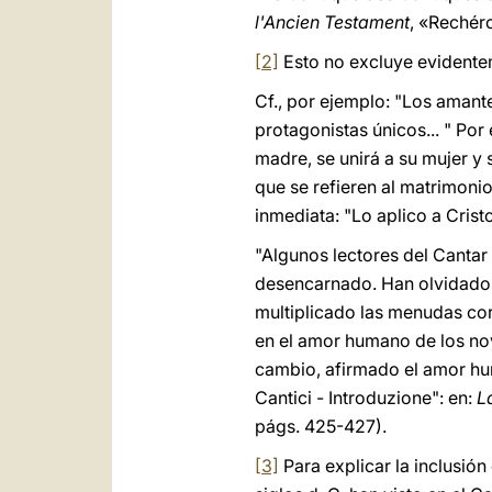
l'Ancien Testament
, «Rechérc
[2]
Esto no excluye evidentem
Cf., por ejemplo: "Los amante
protagonistas únicos... " Por
madre, se unirá a su mujer y 
que se refieren al matrimoni
inmediata: "Lo aplico a Cristo
"Algunos lectores del Cantar
desencarnado. Han olvidado a 
multiplicado las menudas cor
en el amor humano de los nov
cambio, afirmado el amor hum
Cantici - Introduzione": en:
L
págs. 425-427).
[3]
Para explicar la inclusión