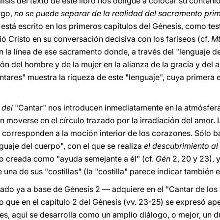
isis del texto de este libro nos obligue a colocar su conteni
rgo,
no se puede separar de la realidad del sacramento prim
 está escrito en los primeros capítulos del Génesis, como tes
rió Cristo en su conversación decisiva con los fariseos (cf.
M
 la línea de ese sacramento donde, a través del "lenguaje de
ción del hombre y de la mujer en la alianza de la gracia y del 
ntares" muestra la riqueza de este "lenguaje", cuya primera e
 del
"Cantar" nos introducen inmediatamente en la atmósfer
n moverse en el círculo trazado por la irradiación del amor.
 corresponden a la moción interior de los corazones. Sólo b
uaje del cuerpo", con el que se realiza
el descubrimiento al
do creada como "ayuda semejante a él" (cf.
Gén
2, 20 y 23), 
 una de sus "costillas" (la "costilla" parece indicar también 
do ya a base de Génesis 2 — adquiere en el "Cantar de los 
 que en el capítulo 2 del Génesis (vv. 23-25) se expresó a
les, aquí se desarrolla como un amplio diálogo, o mejor, un d