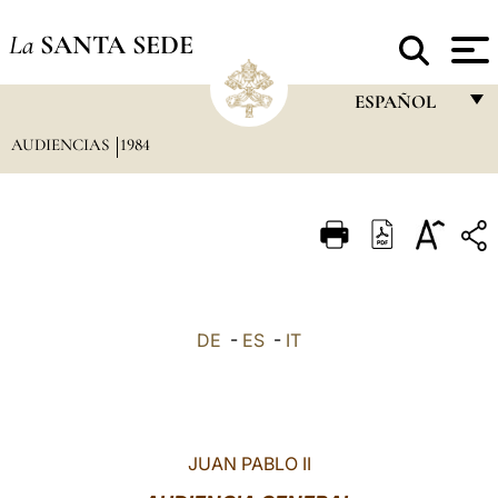
La
SANTA SEDE
ESPAÑOL
AUDIENCIAS
1984
FRANÇAIS
ENGLISH
ITALIANO
PORTUGUÊS
ESPAÑOL
DE
-
ES
-
IT
DEUTSCH
POLSKI
العربيّة
JUAN PABLO II
中文