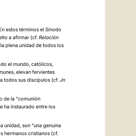
العربيّة
中文
LATINE
En estos términos el Sínodo
lto a afirmar (cf.
Relación
 la plena unidad de todos los
odo el mundo, católicos,
omunes, elevan fervientes
a todos sus discípulos (cf.
Jn
ro de la "comunión
e ha instaurado entre los
la unidad, son "una genuina
os hermanos cristianos (cf.