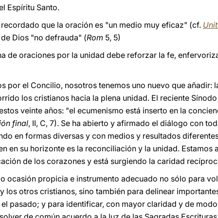
l Espíritu Santo.
a recordado que la oración es "un medio muy eficaz" (cf.
Unit
 de Dios "no defrauda" (
Rom
5, 5)
a de oraciones por la unidad debe reforzar la fe, enfervoriza
s por el Concilio, nosotros tenemos uno nuevo que añadir: la
rido los cristianos hacia la plena unidad. El reciente Sínodo
stos veinte años: "el ecumenismo está inserto en la concien
ón final
, II, C, 7). Se ha abierto y afirmado el diálogo con tod
ndo en formas diversas y con medios y resultados diferente
n en su horizonte es la reconciliación y la unidad. Estamos
cación de los corazones y está surgiendo la caridad recíproca
o ocasión propicia e instrumento adecuado no sólo para volve
 y los otros cristianos, sino también para delinear importan
 el pasado; y para identificar, con mayor claridad y de modo
solver de común acuerdo a la luz de las Sagradas Escrituras 