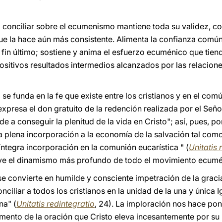
o conciliar sobre el ecumenismo mantiene toda su validez, c
ue la hace aún más consistente. Alimenta la confianza común 
fin último; sostiene y anima el esfuerzo ecuménico que tiend
ositivos resultados intermedios alcanzados por las relacione
se funda en la fe que existe entre los cristianos y en el com
expresa el don gratuito de la redención realizada por el Se
de a conseguir la plenitud de la vida en Cristo"; así, pues, po
 la plena incorporación a la economía de la salvación tal com
 íntegra incorporación en la comunión eucarística " (
Unitatis 
tuye el dinamismo más profundo de todo el movimiento ecumé
 se convierte en humilde y consciente impetración de la grac
nciliar a todos los cristianos en la unidad de la una y única I
na" (
Unitatis redintegratio
, 24). La imploración nos hace po
mento de la oración que Cristo eleva incesantemente por su I