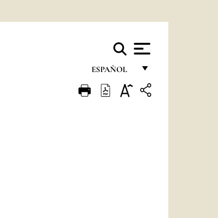
ESPAÑOL
FRANÇAIS
ENGLISH
ITALIANO
PORTUGUÊS
ESPAÑOL
DEUTSCH
POLSKI