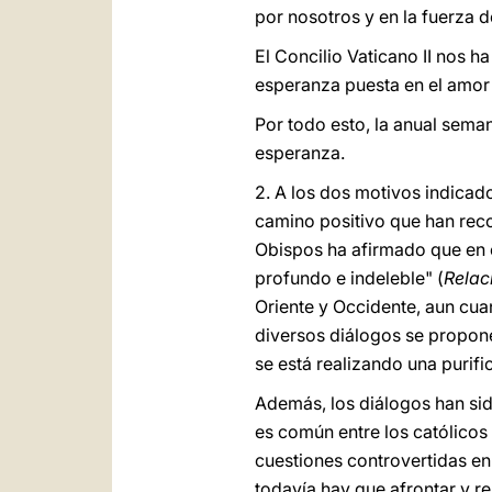
por nosotros y en la fuerza de
El Concilio Vaticano II nos h
esperanza puesta en el amor
Por todo esto, la anual seman
esperanza.
2. A los dos motivos indicado
camino positivo que han recor
Obispos ha afirmado que en e
profundo e indeleble" (
Relaci
Oriente y Occidente, aun cua
diversos diálogos se propone
se está realizando una purifi
Además, los diálogos han sid
es común entre los católicos
cuestiones controvertidas en
todavía hay que afrontar y re