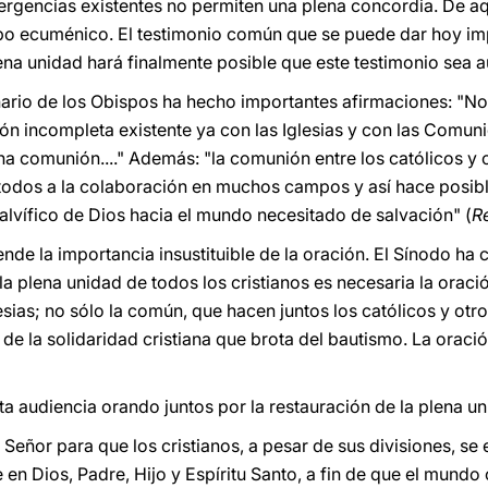
ivergencias existentes no permiten una plena concordia. De aq
o ecuménico. El testimonio común que se puede dar hoy imp
ena unidad hará finalmente posible que este testimonio sea a
nario de los Obispos ha hecho importantes afirmaciones: "N
n incompleta existente ya con las Iglesias y con las Comuni
ena comunión...." Además: "la comunión entre los católicos y 
 todos a la colaboración en muchos campos y así hace posibl
lvífico de Dios hacia el mundo necesitado de salvación" (
Re
de la importancia insustituible de la oración. El Sínodo ha 
a plena unidad de todos los cristianos es necesaria la oració
esias; no sólo la común, que hacen juntos los católicos y otro
de la solidaridad cristiana que brota del bautismo. La oraci
a audiencia orando juntos por la restauración de la plena un
 Señor para que los cristianos, a pesar de sus divisiones, s
 en Dios, Padre, Hijo y Espíritu Santo, a fin de que el mundo 