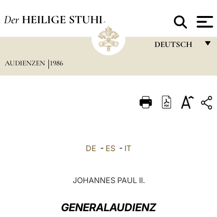
Der
HEILIGE STUHL
DEUTSCH
AUDIENZEN
1986
FRANÇAIS
ENGLISH
ITALIANO
PORTUGUÊS
ESPAÑOL
DE
-
ES
-
IT
DEUTSCH
POLSKI
JOHANNES PAUL II.
العربيّة
GENERALAUDIENZ
中文