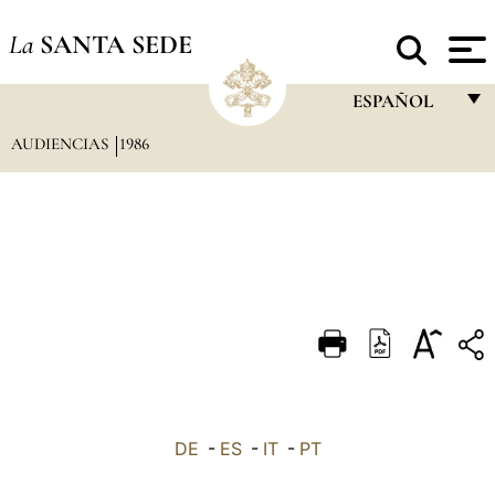
La
SANTA SEDE
ESPAÑOL
AUDIENCIAS
1986
FRANÇAIS
ENGLISH
ITALIANO
PORTUGUÊS
ESPAÑOL
DEUTSCH
POLSKI
العربيّة
DE
-
ES
-
IT
-
PT
中文