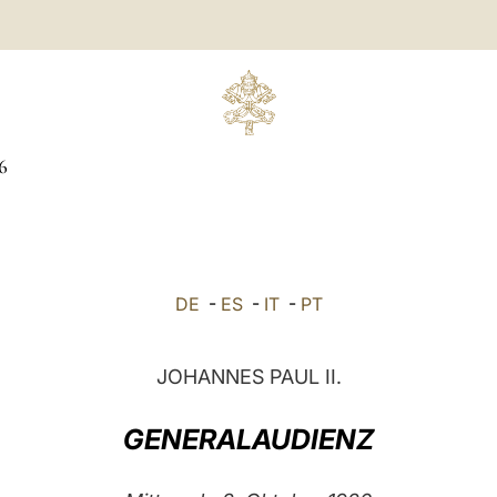
6
DE
-
ES
-
IT
-
PT
JOHANNES PAUL II.
GENERALAUDIENZ