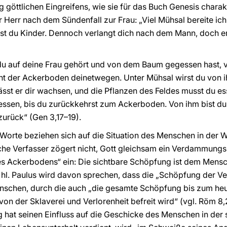
göttlichen Eingreifens, wie sie für das Buch Genesis charakte
 Herr nach dem Sündenfall zur Frau: „Viel Mühsal bereite ich 
st du Kinder. Dennoch verlangt dich nach dem Mann, doch er
du auf deine Frau gehört und von dem Baum gegessen hast, v
ucht der Ackerboden deinetwegen. Unter Mühsal wirst du von 
ässt er dir wachsen, und die Pflanzen des Feldes musst du e
t essen, bis du zurückkehrst zum Ackerboden. Von ihm bist 
zurück“ (Gen 3,17–19).
Worte beziehen sich auf die Situation des Menschen in der We
sche Verfasser zögert nicht, Gott gleichsam ein Verdammungs
es Ackerbodens“ ein: Die sichtbare Schöpfung ist dem Men
hl. Paulus wird davon sprechen, dass die „Schöpfung der Ve
nschen, durch die auch „die gesamte Schöpfung bis zum heut
„von der Sklaverei und Verlorenheit befreit wird“ (vgl. Röm 8
hat seinen Einfluss auf die Geschicke des Menschen in der s