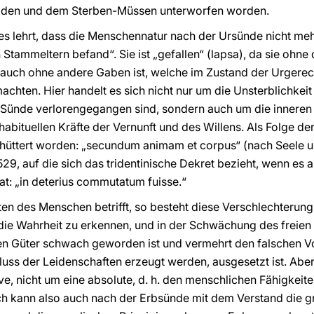
Leiden und dem Sterben-Müssen unterworfen worden.
s lehrt, dass die Menschennatur nach der Ursünde nicht mehr
 Stammeltern befand“. Sie ist „gefallen“ (lapsa), da sie ohn
uch ohne andere Gaben ist, welche im Zustand der Urgerec
machten. Hier handelt es sich nicht nur um die Unsterblichkeit
 Sünde verlorengegangen sind, sondern auch um die inneren 
 habituellen Kräfte der Vernunft und des Willens. Als Folge d
hüttert worden: „secundum animam et corpus“ (nach Seele un
9, auf die sich das tridentinische Dekret bezieht, wenn es 
at: „in deterius commutatum fuisse.“
ten des Menschen betrifft, so besteht diese Verschlechterung
die Wahrheit zu erkennen, und in der Schwächung des freien
hen Güter schwach geworden ist und vermehrt den falschen V
uss der Leidenschaften erzeugt werden, ausgesetzt ist. Aber
ive, nicht um eine absolute, d. h. den menschlichen Fähigkeite
h kann also auch nach der Erbsünde mit dem Verstand die g