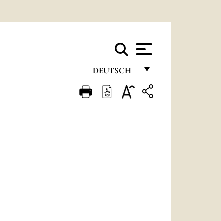
DEUTSCH
FRANÇAIS
ENGLISH
ITALIANO
PORTUGUÊS
ESPAÑOL
DEUTSCH
POLSKI