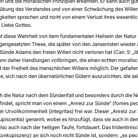
en und die moralischen Prinzipien erkennen. Er kann auch gu
rübung des Verstandes und von einer Schwächung des Willen
igkeiten sprechen und nicht von einem Verlust ihres wesentl
 Liebe Gottes.
bt diese Wahrheit von dem fundamentalen Heilsein der Natur
gengesetzten These, die später von den Jansenisten wieder a
Sünde Adams den freien Willen nicht verloren hat (Can. 5: „l
ann daher Handlungen vollbringen, die einen echten moralisc
nd der Freiheit des menschlichen Willens möglich. Der gefall
nde, sich nach den übernatürlichen Gütern auszurichten, die s
ich die Natur nach dem Sündenfall und besonders durch die
indet, spricht man von einem „Anreiz zur Sünde“ (fomes pec
 Urvollkommenheit (integritas) frei war. Dieser „Anreiz zu
upiscentia) genannt, wobei es hinzufügt, dass sie auch in de
so auch nach der heiligen Taufe, fortdauert. Das tridentinisc
(Konkupiszenz) an sich noch nicht Sünde ist, sondern: „ex pe