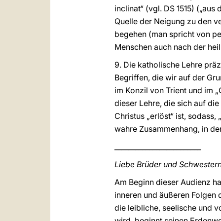
inclinat“ (vgl. DS 1515) („au
Quelle der Neigung zu den v
begehen (man spricht von pec
Menschen auch nach der heili
9. Die katholische Lehre präz
Begriffen, die wir auf der G
im Konzil von Trient und im „
dieser Lehre, die sich auf di
Christus „erlöst“ ist, sodas
wahre Zusammenhang, in dem
_________________________
Liebe Brüder und Schwestern
Am Beginn dieser Audienz hab
inneren und äußeren Folgen de
die leibliche, seelische und
wird, beginnt seinen Erdenweg