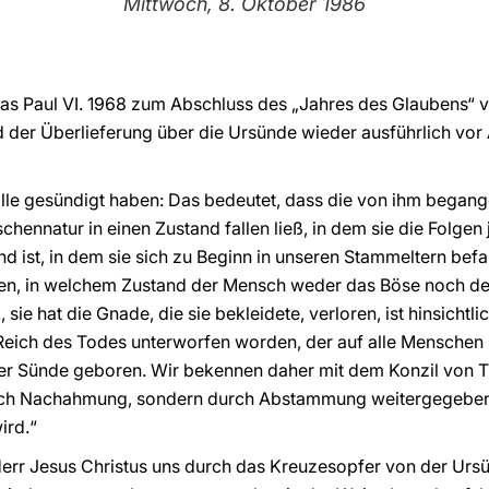
Mittwoch, 8. Oktober 1986
as Paul VI. 1968 zum Abschluss des „Jahres des Glaubens“ ver
nd der Überlieferung über die Ursünde wieder ausführlich vor
lle gesündigt haben: Das bedeutet, dass die von ihm begang
natur in einen Zustand fallen ließ, in dem sie die Folgen 
d ist, in dem sie sich zu Beginn in unseren Stammeltern befan
ren, in welchem Zustand der Mensch weder das Böse noch den
 sie hat die Gnade, die sie bekleidete, verloren, ist hinsichtl
 Reich des Todes unterworfen worden, der auf alle Menschen
er Sünde geboren. Wir bekennen daher mit dem Konzil von Tr
rch Nachahmung, sondern durch Abstammung weitergegeben
ird.“
Herr Jesus Christus uns durch das Kreuzesopfer von der Urs