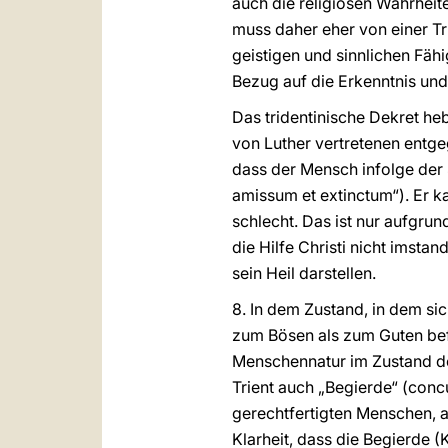
auch die religiösen Wahrheit
muss daher eher von einer T
geistigen und sinnlichen Fäh
Bezug auf die Erkenntnis und
Das tridentinische Dekret he
von Luther vertretenen entge
dass der Mensch infolge der 
amissum et extinctum“). Er k
schlecht. Das ist nur aufgru
die Hilfe Christi nicht imsta
sein Heil darstellen.
8. In dem Zustand, in dem s
zum Bösen als zum Guten bef
Menschennatur im Zustand der
Trient auch „Begierde“ (conc
gerechtfertigten Menschen, al
Klarheit, dass die Begierde 