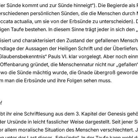
s der Sünde kommt und zur Sünde hinneigt“). Die Begierde als 
erschiedenen persönlichen Sünden, die die Menschen durch M
cata actualia, um sie von der Erbsünde zu unterscheiden). 
gen Taufe bestehen. In diesem Sinne trägt jeder in sich den 
isiert und charakterisiert den Zustand der gefallenen Mensch
rundlage der Aussagen der Heiligen Schrift und der Überliefer
Glaubensbekenntnis“ Pauls VI. klar vorgelegt. Aber noch einma
e Offenbarung gründet, die Menschennatur nicht nur „gefallen
s, „wo die Sünde mächtig wurde, die Gnade übergroß geworden 
 man die Erbsünde und ihre Folgen sehen muss.
!
t ihr eine Schriftlesung aus dem 3. Kapitel der Genesis gehö
r Ursünde in leicht fasslicher Weise dargestellt. Seit jener
 vor allem moralische Situation des Menschen verschlechtert.
 unter der Last dieser „Erbsünde“. In der Taufe kann wohl de