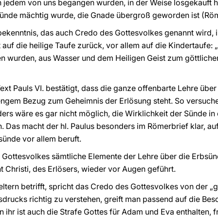
n jedem von uns begangen wurden, in der Weise losgekauft h
 Sünde mächtig wurde, die Gnade übergroß geworden ist (Röm
kenntnis, das auch Credo des Gottesvolkes genannt wird, 
 auf die heilige Taufe zurück, vor allem auf die Kindertaufe: 
n wurden, aus Wasser und dem Heiligen Geist zum göttlichen
Text Pauls VI. bestätigt, dass die ganze offenbarte Lehre üb
engem Bezug zum Geheimnis der Erlösung steht. So versuchen 
ers wäre es gar nicht möglich, die Wirklichkeit der Sünde in
. Das macht der hl. Paulus besonders im Römerbrief klar, auf
sünde vor allem beruft.
s Gottesvolkes sämtliche Elemente der Lehre über die Erbsünd
ht Christi, des Erlösers, wieder vor Augen geführt.
tern betrifft, spricht das Credo des Gottesvolkes von der „
rucks richtig zu verstehen, greift man passend auf die Bes
 ihr ist auch die Strafe Gottes für Adam und Eva enthalten, fr