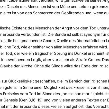
inen Lebensunterhalt verdient, wird „im Schweiße seines Ange
ze Dasein des Menschen ist von Mühe und Leiden gekennzei
begleitet ist von den Schmerzen der Gebärenden und, wenn a
 irdische Existenz des Menschen der Angst vor dem Tod unter
r Erbsünde verbunden ist. Die Sünde ist selbst synonym für 
sch die heiligmachende Gnade, Quelle des übernatürlichen L
ibliche Tod, wie er seither von allen Menschen erfahren wird.
er Tod, der wie ein tragischer Sprung ins Dunkel erscheint, st
 innewohnenden Logik, aber vor allem als Strafe Gottes. Das 
 Glaube der Kirche: Ohne die Sünde wäre das Ende der irdisc
 zur Glückseligkeit geschaffen, die im Bereich der irdischen
enigstens im Sinne einer Möglichkeit des Freiseins von ihnen,
s Freiseins vom Tod im Sinne des „posse non mori“ (nicht s
der Genesis (Gen 3,16–19) und von vielen anderen Texten der 
at mit der Erbsünde dieses Freisein aufgehört, das Vorrecht