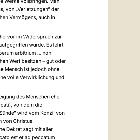
te Werke vollbringen. Man
s, von „Verletzungen“ der
ichen Vermögens, auch in
 hervor im Widerspruch zur
ufgegriffen wurde. Es lehrt,
iberum arbitrium … non
hen Wert besitzen – gut oder
ene Mensch ist jedoch ohne
eine volle Verwirklichung und
 Neigung des Menschen eher
cati), von dem die
r Sünde“ wird vom Konzil von
m von Christus
he Dekret sagt mit aller
ccato est et ad peccatum