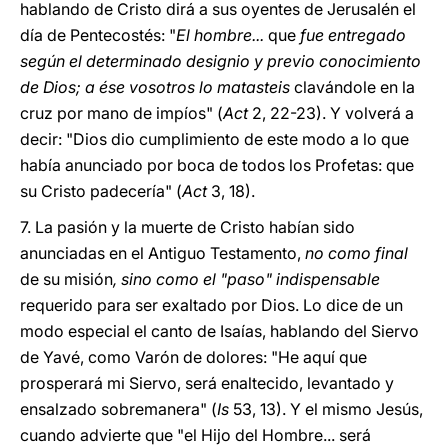
hablando de Cristo dirá a sus oyentes de Jerusalén el
día de Pentecostés: "
El hombre...
que
fue entregado
según el determinado designio y previo conocimiento
de Dios; a ése vosotros lo matasteis
clavándole en la
cruz por mano de impíos" (
Act
2, 22-23). Y volverá a
decir: "Dios dio cumplimiento de este modo a lo que
había anunciado por boca de todos los Profetas: que
su Cristo padecería" (
Act
3, 18).
7. La pasión y la muerte de Cristo habían sido
anunciadas en el Antiguo Testamento,
no como final
de su misión
, sino como el "paso" indispensable
requerido para ser exaltado por Dios. Lo dice de un
modo especial el canto de Isaías, hablando del Siervo
de Yavé, como Varón de dolores: "He aquí que
prosperará mi Siervo, será enaltecido, levantado y
ensalzado sobremanera" (
Is
53, 13). Y el mismo Jesús,
cuando advierte que "el Hijo del Hombre... será