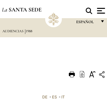
La
SANTA SEDE
ESPAÑOL
AUDIENCIAS
1988
FRANÇAIS
ENGLISH
ITALIANO
PORTUGUÊS
ESPAÑOL
DEUTSCH
POLSKI
العربيّة
DE
-
ES
-
IT
中文