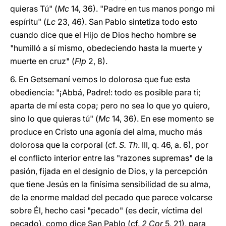
quieras Tú" (
Mc
14, 36). "Padre en tus manos pongo mi
espíritu" (
Lc
23, 46). San Pablo sintetiza todo esto
cuando dice que el Hijo de Dios hecho hombre se
"humilló a sí mismo, obedeciendo hasta la muerte y
muerte en cruz" (
Flp
2, 8).
6. En Getsemaní vemos lo dolorosa que fue esta
obediencia: "¡Abbá, Padre!: todo es posible para ti;
aparta de mí esta copa; pero no sea lo que yo quiero,
sino lo que quieras tú" (
Mc
14, 36). En ese momento se
produce en Cristo una agonía del alma, mucho más
dolorosa que la corporal (cf.
S. Th
. III, q. 46, a. 6), por
el conflicto interior entre las "razones supremas" de la
pasión, fijada en el designio de Dios, y la percepción
que tiene Jesús en la finísima sensibilidad de su alma,
de la enorme maldad del pecado que parece volcarse
sobre Él, hecho casi "pecado" (es decir, víctima del
pecado), como dice San Pablo (cf.
2 Cor
5, 21), para