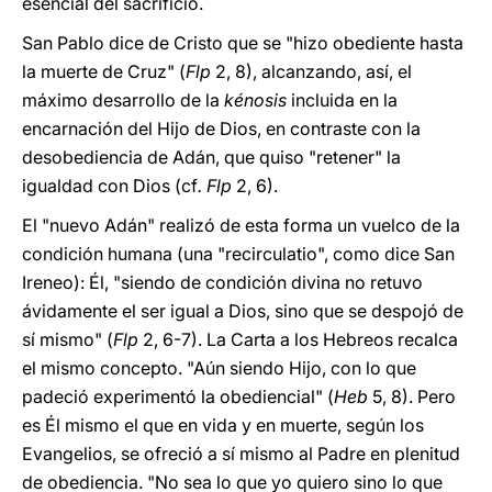
esencial del sacrificio.
San Pablo dice de Cristo que se "hizo obediente hasta
la muerte de Cruz" (
Flp
2, 8), alcanzando, así, el
máximo desarrollo de la
kénosis
incluida en la
encarnación del Hijo de Dios, en contraste con la
desobediencia de Adán, que quiso "retener" la
igualdad con Dios (cf
. Flp
2, 6).
El "nuevo Adán" realizó de esta forma un vuelco de la
condición humana (una "recirculatio", como dice San
Ireneo): Él, "siendo de condición divina no retuvo
ávidamente el ser igual a Dios, sino que se despojó de
sí mismo" (
Flp
2, 6-7). La Carta a los Hebreos recalca
el mismo concepto. "Aún siendo Hijo, con lo que
padeció experimentó la obediencial" (
Heb
5, 8). Pero
es Él mismo el que en vida y en muerte, según los
Evangelios, se ofreció a sí mismo al Padre en plenitud
de obediencia. "No sea lo que yo quiero sino lo que