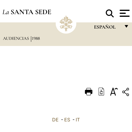
La
SANTA SEDE
ESPAÑOL
AUDIENCIAS
1988
FRANÇAIS
ENGLISH
ITALIANO
PORTUGUÊS
ESPAÑOL
DEUTSCH
POLSKI
العربيّة
DE
-
ES
-
IT
中文