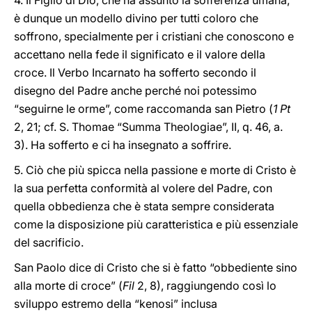
4. Il Figlio di Dio, che ha assunto la sofferenza umana,
è dunque un modello divino per tutti coloro che
soffrono, specialmente per i cristiani che conoscono e
accettano nella fede il significato e il valore della
croce. Il Verbo Incarnato ha sofferto secondo il
disegno del Padre anche perché noi potessimo
“seguirne le orme”, come raccomanda san Pietro (
1 Pt
2, 21; cf. S. Thomae “Summa Theologiae”, II, q. 46, a.
3). Ha sofferto e ci ha insegnato a soffrire.
5. Ciò che più spicca nella passione e morte di Cristo è
la sua perfetta conformità al volere del Padre, con
quella obbedienza che è stata sempre considerata
come la disposizione più caratteristica e più essenziale
del sacrificio.
San Paolo dice di Cristo che si è fatto “obbediente sino
alla morte di croce” (
Fil
2, 8), raggiungendo così lo
sviluppo estremo della “kenosi” inclusa