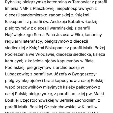
Rybniku; pielgrzymkę katedralną w Tarnowie; z parafii
Imienia NMP z Ptaszkowej; niepełnosprawnych z
diecezji sandomiersko-radomskiej z Księżmi
Biskupami; z parafii św. Andrzeja Boboli w Łodzi;
pielgrzymów z diecezji warmińskiej; z parafii
Najświętszego Serca Pana Jezusa w Ełku, kanonicy
regularni laterańscy; pielgrzymów z diecezji
siedleckiej z Księżmi Biskupami; z parafii Matki Bożej
Pocieszenia we Włodawie, diecezja siedlecka, księża
kapucyni; z kościoła ojców kapucynów w Białej
Podlaskiej; pielgrzymów z archidiecezji w
Lubaczowie; z parafii św. Józefa w Bydgoszczy;
pielgrzymkę ojców i braci kapucynów z całej Polski;
współpracowników misyjnych księży pallotynów z
całej Polski; pielgrzymkę, z parafii polskiej pw. Matki
Boskiej Częcstochowskiej w Berlinie Zachodnim; z
parafii Matki Boskiej Częstochowskiej w Kilonii w