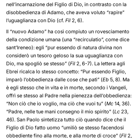
nell’incarnazione del Figlio di Dio, in contrasto con la
disobbedienza di Adamo, che aveva voluto “rapire”
l’uguaglianza con Dio (cf.
Fil
2, 6).
Il “nuovo Adamo” ha così compiuto un rovesciamento
della condizione umana (una “recirculatio”, come dice
sant’Ireneo): egli “pur essendo di natura divina non
considerò un tesoro geloso la sua uguaglianza con
Dio, ma spogliò se stesso” (
Fil
2, 6-7). La lettera agli
Ebrei ricalca lo stesso concetto: “Pur essendo Figlio,
imparò l’obbedienza dalle cose che patì” (
Eb
5, 8). Ma
è egli stesso che in vita e in morte, secondo i Vangeli,
offrì se stesso al Padre nella pienezza dell’obbedienza:
“Non ciò che io voglio, ma ciò che vuoi tu” (
Mc
14, 36).
“Padre, nelle tue mani consegno il mio spirito” (
Lc
23,
46). San Paolo sintetizza tutto ciò quando dice che il
Figlio di Dio fatto uomo “umiliò se stesso facendosi
obbediente fino alla morte, e alla morte di croce” (
Fil
2,