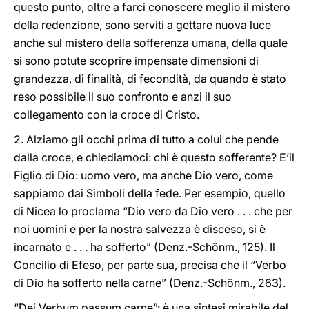
questo punto, oltre a farci conoscere meglio il mistero
della redenzione, sono serviti a gettare nuova luce
anche sul mistero della sofferenza umana, della quale
si sono potute scoprire impensate dimensioni di
grandezza, di finalità, di fecondità, da quando è stato
reso possibile il suo confronto e anzi il suo
collegamento con la croce di Cristo.
2. Alziamo gli occhi prima di tutto a colui che pende
dalla croce, e chiediamoci: chi è questo sofferente? E’il
Figlio di Dio: uomo vero, ma anche Dio vero, come
sappiamo dai Simboli della fede. Per esempio, quello
di Nicea lo proclama “Dio vero da Dio vero . . . che per
noi uomini e per la nostra salvezza è disceso, si è
incarnato e . . . ha sofferto” (Denz.-Schönm., 125). Il
Concilio di Efeso, per parte sua, precisa che il “Verbo
di Dio ha sofferto nella carne” (Denz.-Schönm., 263).
“Dei Verbum passum carne”: è una sintesi mirabile del