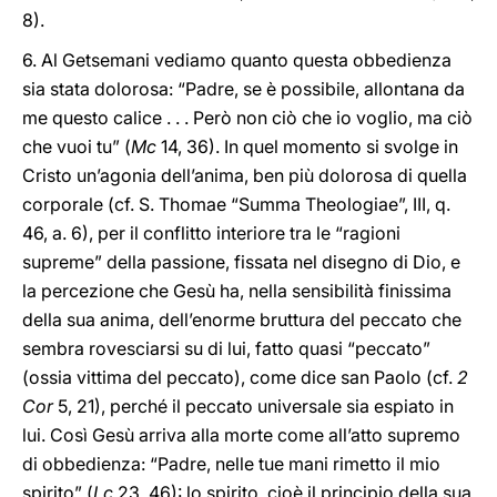
8).
6. Al Getsemani vediamo quanto questa obbedienza
sia stata dolorosa: “Padre, se è possibile, allontana da
me questo calice . . . Però non ciò che io voglio, ma ciò
che vuoi tu” (
Mc
14, 36). In quel momento si svolge in
Cristo un’agonia dell’anima, ben più dolorosa di quella
corporale (cf. S. Thomae “Summa Theologiae”, III, q.
46, a. 6), per il conflitto interiore tra le “ragioni
supreme” della passione, fissata nel disegno di Dio, e
la percezione che Gesù ha, nella sensibilità finissima
della sua anima, dell’enorme bruttura del peccato che
sembra rovesciarsi su di lui, fatto quasi “peccato”
(ossia vittima del peccato), come dice san Paolo (cf.
2
Cor
5, 21), perché il peccato universale sia espiato in
lui. Così Gesù arriva alla morte come all’atto supremo
di obbedienza: “Padre, nelle tue mani rimetto il mio
spirito” (
Lc
23, 46): lo spirito, cioè il principio della sua