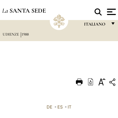
La
SANTA SEDE
ITALIANO
UDIENZE
1988
FRANÇAIS
ENGLISH
ITALIANO
PORTUGUÊS
ESPAÑOL
DEUTSCH
POLSKI
العربيّة
DE
-
ES
-
IT
中文