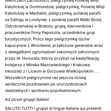
Niemczech Zachodnich; pielgrzymkę Polskiej Misji
Katolickiej w Dortmundzie; pielgrzymkę, Polskiej Misji
Katolickiej w Manheim; pielgrzymkę, polskiej parafii
na Ealingu w Londynie; z polskiej parafii Matki Bożej
Ostrobramskiej w Bristolu; grupę, kierowników i
pracowników firmy Pepsicola; uczestników grup
turystycznych. Prócz tego pielgrzymkę ojców
kapucynów z Wrocławia; przełożone generalne wraz
z delegatkami zgromadzeń zakonnych załozonych
przez bł. Honorata, którzy przybyli na beatyfikację;
kolejarzy z Mińska Mazowieckiego i Krakowa;
młodzież z I Liceum w Gorzowie Wielkopolskim . . .
Wszystkich pielgrzymów raz jeszcze dzisiaj
serdecznie pozdrawiam po uroczystościach
niedzielnych i spotkaniu popołudniowym.
Ad alcuni gruppi italiani
SALUTO TUTTI i gruppi di lingua italiana qui presenti.