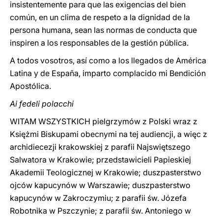
insistentemente para que las exigencias del bien
común, en un clima de respeto a la dignidad de la
persona humana, sean las normas de conducta que
inspiren a los responsables de la gestión pública.
A todos vosotros, así como a los llegados de América
Latina y de España, imparto complacido mi Bendición
Apostólica.
Ai fedeli polacchi
WITAM WSZYSTKICH pielgrzymów z Polski wraz z
Księżmi Biskupami obecnymi na tej audiencji, a więc z
archidiecezji krakowskiej z parafii Najswiętszego
Salwatora w Krakowie; przedstawicieli Papieskiej
Akademii Teologicznej w Krakowie; duszpasterstwo
ojców kapucynów w Warszawie; duszpasterstwo
kapucynów w Zakroczymiu; z parafii św. Józefa
Robotnika w Pszczynie; z parafii św. Antoniego w