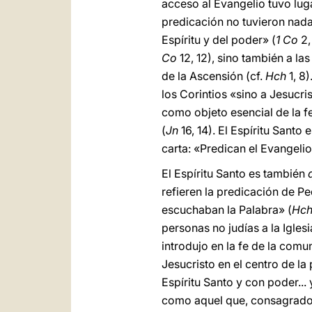
acceso al Evangelio tuvo luga
predicación no tuvieron nada
Espíritu y del poder» (
1 Co
2,
Co
12, 12), sino también a l
de la Ascensión (cf.
Hch
1, 8)
los Corintios «sino a Jesucris
como objeto esencial de la f
(
Jn
16, 14). El Espíritu Santo
carta: «Predican el Evangeli
El Espíritu Santo es también
refieren la predicación de P
escuchaban la Palabra» (
Hc
personas no judías a la Igles
introdujo en la fe de la comu
Jesucristo en el centro de la
Espíritu Santo y con poder...
como aquel que, consagrado en