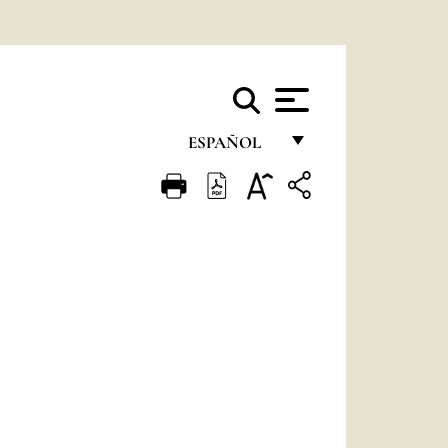
ESPAÑOL
FRANÇAIS
ENGLISH
ITALIANO
PORTUGUÊS
ESPAÑOL
DEUTSCH
POLSKI