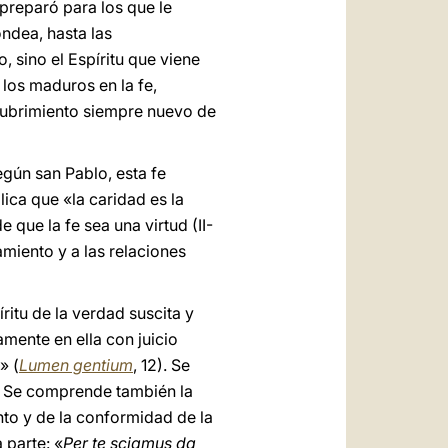
 preparó para los que le
ondea, hasta las
, sino el Espíritu que viene
e los maduros en la fe,
escubrimiento siempre nuevo de
egún san Pablo, esta fe
lica que «la caridad es la
de que la fe sea una virtud (II-
amiento y a las relaciones
íritu de la verdad suscita y
amente en ella con juicio
» (
Lumen gentium
, 12). Se
. Se comprende también la
nto y de la conformidad de la
 parte: «
Per te sciamus da