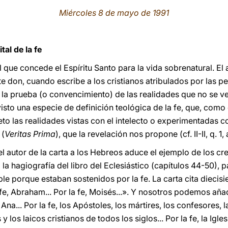
Miércoles 8 de mayo de 1991
tal de la fe
l que concede el Espíritu Santo para la vida sobrenatural. El 
e don, cuando escribe a los cristianos atribulados por las p
; la prueba (o convencimiento) de las realidades que no se v
visto una especie de definición teológica de la fe, que, com
to las realidades vistas con el intelecto o experimentadas co
 (
Veritas Prima
), que la revelación nos propone (cf. II-II, q. 1, a
 el autor de la carta a los Hebreos aduce el ejemplo de los c
a hagiografía del libro del Eclesiástico (capítulos 44-50), p
ble porque estaban sostenidos por la fe. La carta cita diecisie
a fe, Abraham... Por la fe, Moisés...». Y nosotros podemos añadi
 Ana... Por la fe, los Apóstoles, los mártires, los confesores, 
 y los laicos cristianos de todos los siglos... Por la fe, la Ig