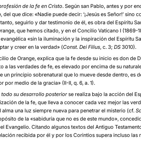
rofesión de la fe en Cristo
. Según san Pablo, antes y por e
e, del que dice: «Nadie puede decir: ‘¡Jesús es Señor!’ sino co
tanto, seguirlo y dar testimonio de él, es obra del Espíritu Sa
range, que hemos citado, y en el Concilio Vaticano I (1869-1
vangélica «sin la iluminación y la inspiración del Espíritu S
tar y creer en la verdad» (
Const. Dei Filius
, c. 3;
DS
3010).
lio de Orange, explica que la fe desde su inicio es don de D
to a las verdades de fe, es elevado por encima de su natural
de un principio sobrenatural que lo mueve desde dentro, es dec
 por medio de la gracia» (II-II, q. 6, a. 1).
,
todo su desarrollo posterior
se realiza bajo la acción del E
ización de la fe, que lleva a conocer cada vez mejor las ver
al alma una luz siempre nueva para penetrar el misterio (cf.
S
ropósito de la «sabiduría que no es de este mundo», conced
el Evangelio. Citando algunos textos del Antiguo Testamento
elación recibida por él y por los Corintios supera incluso las