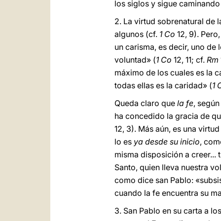
los siglos y sigue caminando h
2. La virtud sobrenatural de
algunos (cf.
1 Co
12, 9). Pero,
un carisma, es decir, uno de 
voluntad» (
1 Co
12, 11; cf.
Rm
máximo de los cuales es la ca
todas ellas es la caridad» (
1 
Queda claro que
la fe
, según
ha concedido la gracia de que 
12, 3). Más aún, es una virtu
lo es
ya desde su inicio
, como
misma disposición a creer... t
Santo, quien lleva nuestra vol
como dice san Pablo: «subsist
cuando la fe encuentra su mad
3. San Pablo en su carta a lo