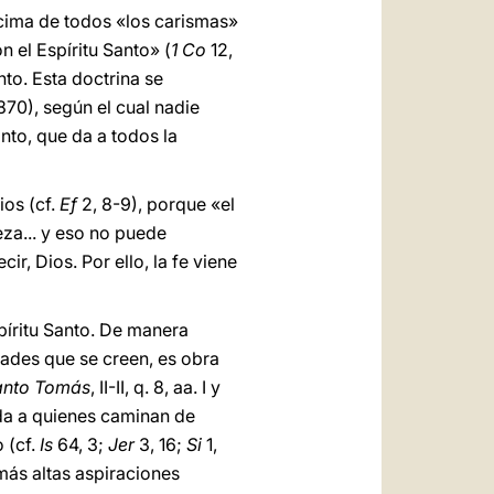
ncima de todos «los carismas»
n el Espíritu Santo» (
1 Co
12,
nto. Esta doctrina se
870), según el cual nadie
anto, que da a todos la
ios (cf.
Ef
2, 8-9), porque «el
eza... y eso no puede
ir, Dios. Por ello, la fe viene
spíritu Santo. De manera
dades que se creen, es obra
anto Tomás
, II-II, q. 8, aa. I y
ida a quienes caminan de
 (cf.
Is
64, 3;
Jer
3, 16;
Si
1,
 más altas aspiraciones