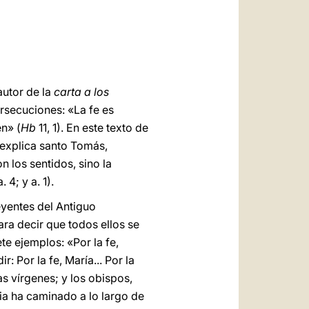
العربيّة
中文
LATINE
autor de la
carta a los
ersecuciones: «La fe es
en» (
Hb
11, 1). En este texto de
o explica santo Tomás,
n los sentidos, sino la
. 4; y a. 1).
reyentes del Antiguo
ara decir que todos ellos se
te ejemplos: «Por la fe,
r: Por la fe, María... Por la
las vírgenes; y los obispos,
lesia ha caminado a lo largo de