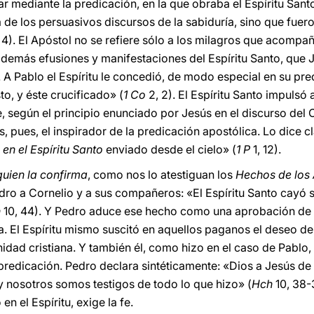
r mediante la predicación, en la que obraba el Espíritu Sant
 de los persuasivos discursos de la sabiduría, sino que fue
 4). El Apóstol no se refiere sólo a los milagros que acompa
as demás efusiones y manifestaciones del Espíritu Santo, que
. A Pablo el Espíritu le concedió, de modo especial en su pr
to, y éste crucificado» (
1 Co
2, 2). El Espíritu Santo impulsó
e, según el principio enunciado por Jesús en el discurso del 
 es, pues, el inspirador de la predicación apostólica. Lo dice
o
en el Espíritu Santo
enviado desde el cielo» (
1 P
1, 12).
quien la confirma
, como nos lo atestiguan los
Hechos de los
edro a Cornelio y a sus compañeros: «El Espíritu Santo cayó 
h
10, 44). Y Pedro aduce ese hecho como una aprobación de s
ia. El Espíritu mismo suscitó en aquellos paganos el deseo de
nidad cristiana. Y también él, como hizo en el caso de Pablo
 predicación. Pedro declara sintéticamente: «Dios a Jesús de
 y nosotros somos testigos de todo lo que hizo» (
Hch
10, 38-
 el Espíritu, exige la fe.