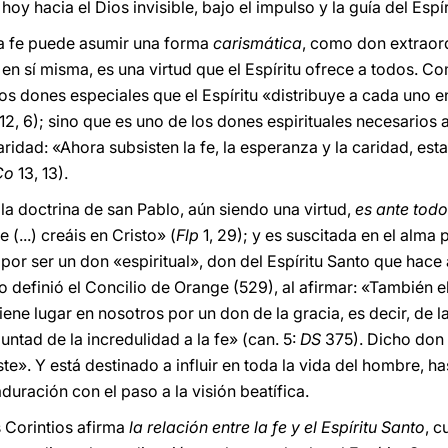
oy hacia el Dios invisible, bajo el impulso y la guía del Espír
 la fe puede asumir una forma
carismática
, como don extraor
 en sí misma, es una virtud que el Espíritu ofrece a todos. Com
los dones especiales que el Espíritu «distribuye a cada uno e
12, 6); sino que es uno de los dones espirituales necesarios a 
ridad: «Ahora subsisten la fe, la esperanza y la caridad, esta
Co
13, 13).
 la doctrina de san Pablo, aún siendo una virtud,
es ante tod
(...) creáis en Cristo» (
Flp
1, 29); y es suscitada en el alma p
d por ser un don «espiritual», don del Espíritu Santo que hac
 definió el Concilio de Orange (529), al afirmar: «También el 
iene lugar en nosotros por un don de la gracia, es decir, de la
untad de la incredulidad a la fe» (can. 5:
DS
375). Dicho don t
e». Y está destinado a influir en toda la vida del hombre, h
uración con el paso a la visión beatífica.
s Corintios afirma
la relación entre la fe y el Espíritu Santo
, c