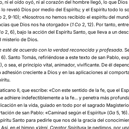
o, ni el oído oyó, ni al corazón del hombre llegó, lo que Dios
o reveló Dios por medio del Espíritu; y el Espíritu todo lo s
o
2, 9-10); «Nosotros no hemos recibido el espíritu del mundo
acias que Dios nos ha otorgado» (
1 Co
2, 12). Por tanto, entr
Co
2, 6), bajo la acción del Espíritu Santo, que lleva a un d
 misterio de Dios.
e esté de acuerdo con la verdad reconocida y profesada
. S
 6). Santo Tomás, refiriéndose a este texto de san Pablo, exp
a. 3), o sea, el principio vital, animador, vivificante. De él depen
 una adhesión creciente a Dios y en las aplicaciones al comport
ritu.
ticano II, que escribe: «Con este sentido de la fe, que el Esp
e adhiere indefectiblemente a la fe... y penetra más profund
licación en la vida, guiado en todo por el sagrado Magisterio
rtación de san Pablo: «Caminad según el Espíritu» (
Ga
5, 16)
píritu Santo para pedirle que nos dé la gracia del conocimie
Así, en el himno «
Veni, Creator Spiritus
» le pedimos, por una