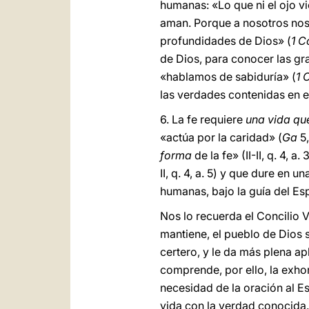
humanas: «Lo que ni el ojo vi
aman. Porque a nosotros nos l
profundidades de Dios» (
1 C
de Dios, para conocer las gr
«hablamos de sabiduría» (
1 
las verdades contenidas en el
6. La fe requiere
una vida qu
«actúa por la caridad» (
Ga
5,
forma
de la fe» (II-II, q. 4, 
II, q. 4, a. 5) y que dure en
humanas, bajo la guía del Espí
Nos lo recuerda el Concilio Va
mantiene, el pueblo de Dios s
certero, y le da más plena ap
comprende, por ello, la exho
necesidad de la oración al Es
vida con la verdad conocida. 