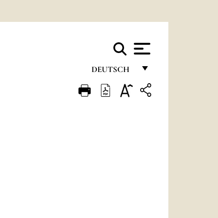
DEUTSCH
FRANÇAIS
ENGLISH
ITALIANO
PORTUGUÊS
ESPAÑOL
DEUTSCH
POLSKI