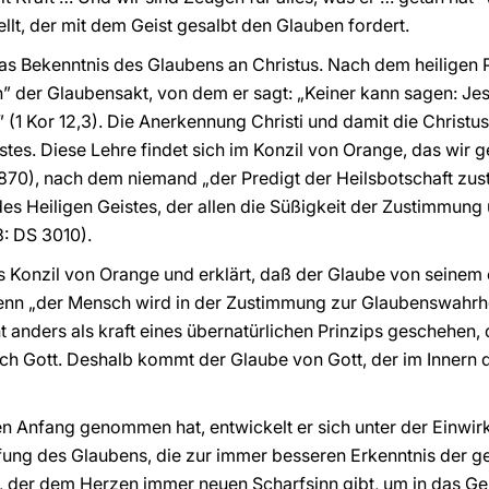
ellt, der mit dem Geist gesalbt den Glauben fordert.
 das Bekenntnis des Glaubens an Christus. Nach dem heiligen 
 der Glaubensakt, von dem er sagt: „Keiner kann sagen: Jesus
 (1 Kor 12,3). Die Anerkennung Christi und damit die Christu
istes. Diese Lehre findet sich im Konzil von Orange, das wir g
1870), nach dem niemand „der Predigt der Heilsbotschaft zu
es Heiligen Geistes, der allen die Süßigkeit der Zustimmun
.3: DS 3010).
as Konzil von Orange und erklärt, daß der Glaube von seine
 denn „der Mensch wird in der Zustimmung zur Glaubenswahrhe
 anders als kraft eines übernatürlichen Prinzips geschehen, 
ch Gott. Deshalb kommt der Glaube von Gott, der im Innern 
 Anfang genommen hat, entwickelt er sich unter der Einwirk
efung des Glaubens, die zur immer besseren Erkenntnis der g
s, der dem Herzen immer neuen Scharfsinn gibt, um in das Ge