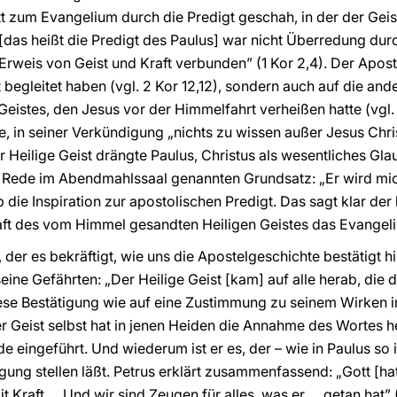
ritt zum Evangelium durch die Predigt geschah, in der der Ge
[das heißt die Predigt des Paulus] war nicht Überredung du
rweis von Geist und Kraft verbunden” (1 Kor 2,4). Der Aposte
t begleitet haben (vgl. 2 Kor 12,12), sondern auch auf die a
istes, den Jesus vor der Himmelfahrt verheißen hatte (vgl.
e, in seiner Verkündigung „nichts zu wissen außer Jesus Chri
r Heilige Geist drängte Paulus, Christus als wesentliches Gl
Rede im Abendmahlssaal genannten Grundsatz: „Er wird mich 
 die Inspiration zur apostolischen Predigt. Das sagt klar der 
aft des vom Himmel gesandten Heiligen Geistes das Evangeliu
r, der es bekräftigt, wie uns die Apostelgeschichte bestätigt 
eine Gefährten: „Der Heilige Geist [kam] auf alle herab, die 
iese Bestätigung wie auf eine Zustimmung zu seinem Wirken i
er Geist selbst hat in jenen Heiden die Annahme des Wortes h
eingeführt. Und wiederum ist er es, der – wie in Paulus so i
gung stellen läßt. Petrus erklärt zusammenfassend: „Gott [ha
t Kraft … Und wir sind Zeugen für alles, was er … getan hat”