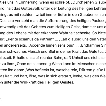
uft es uns in Erinnerung, wenn es schreibt: „Durch jenen Glau
ird, hält das Gottesvolk unter der Leitung des heiligen Lehr
dringt es mit rechtem Urteil immer tiefer in den Glauben ein 
 Deshalb versteht man die Aufforderung des heiligen Paulus: 
 Notwendigkeit des Gebetes zum Heiligen Geist, damit er uns 
g des Lebens mit der erkannten Wahrheit schenke. So bitten 
us”: „Per te sciamus da Patrem” … „Laß gläubig uns den Vater
ufen andererseits: „Accende lumen sensibus” … „Entflamme S
ser schwaches Fleisch und Blut in deiner Kraft das Gute tut
llezeit. Erhalte uns auf rechter Bahn, daß Unheil uns nicht s
 zu ihm: „Ohne dein lebendig Wehn kann im Menschen nichts 
tten ihn dann: „Was befleckt ist, wasche rein, Dürrem gieße L
s kalt und hart, löse, was in sich erstarrt, lenke, was den W
n unter die Wirkkraft des Heiligen Geistes.
!