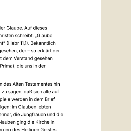
العربيّة
中文
LATINE
der Glaube. Auf dieses
risten schreibt: „Glaube
t” (Hebr 11,1). Bekanntlich
esehen, der – so erklärt der
 mit dem Verstand gesehen
rima), die uns in der
en des Alten Testamentes hin
u sagen, daß sich alle auf
piele werden in dem Brief
gen: Im Glauben lebten
enner, die Jungfrauen und die
Glauben ging die Kirche in
rung des Heiligen Geistes.