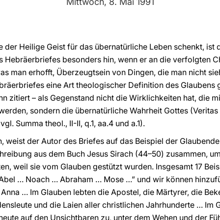
Mittwoch, 8. Mai 1991
 der Heilige Geist für das übernatürliche Leben schenkt, ist 
 Hebräerbriefes besonders hin, wenn er an die verfolgten Ch
was man erhofft, Überzeugtsein von Dingen, die man nicht sieh
räerbriefes eine Art theologischer Definition des Glaubens g
n zitiert – als Gegenstand nicht die Wirklichkeiten hat, die
werden, sondern die übernatürliche Wahrheit Gottes (Veritas P
l. Summa theol., II-II, q.1, aa.4 und a.1).
, weist der Autor des Briefes auf das Beispiel der Glaubend
chreibung aus dem Buch Jesus Sirach (44–50) zusammen, um z
n, weil sie vom Glauben gestützt wurden. Insgesamt 17 Beis
 Abel … Noach … Abraham … Mose …” und wir können hinzufü
nna … Im Glauben lebten die Apostel, die Märtyrer, die Bek
rdensleute und die Laien aller christlichen Jahrhunderte … Im 
heute auf den Unsichtbaren zu, unter dem Wehen und der Füh