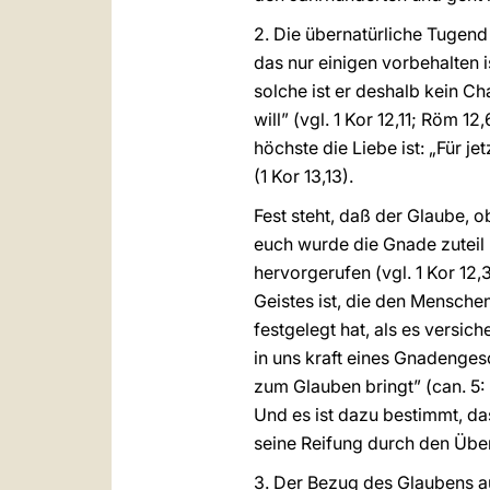
2. Die übernatürliche Tugen
das nur einigen vorbehalten ist
solche ist er deshalb kein Ch
will” (vgl. 1 Kor 12,11; Röm 1
höchste die Liebe ist: „Für j
(1 Kor 13,13).
Fest steht, daß der Glaube, 
euch wurde die Gnade zuteil …
hervorgerufen (vgl. 1 Kor 12,
Geistes ist, die den Mensche
festgelegt hat, als es versic
in uns kraft eines Gnadenges
zum Glauben bringt” (can. 5: 
Und es ist dazu bestimmt, d
seine Reifung durch den Über
3. Der Bezug des Glaubens auf