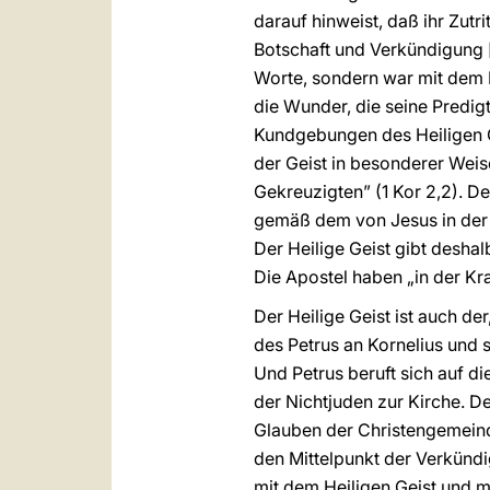
darauf hinweist, daß ihr Zut
Botschaft und Verkündigung 
Worte, sondern war mit dem E
die Wunder, die seine Predig
Kundgebungen des Heiligen Ge
der Geist in besonderer Weis
Gekreuzigten” (1 Kor 2,2). De
gemäß dem von Jesus in der 
Der Heilige Geist gibt deshalb
Die Apostel haben „in der Kr
Der Heilige Geist ist auch de
des Petrus an Kornelius und s
Und Petrus beruft sich auf d
der Nichtjuden zur Kirche. D
Glauben der Christengemeinde 
den Mittelpunkt der Verkündi
mit dem Heiligen Geist und mi