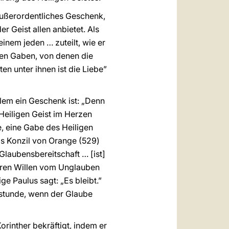
außerordentliches Geschenk,
der Geist allen anbietet. Als
inem jeden … zuteilt, wie er
ichen Gaben, von denen die
en unter ihnen ist die Liebe”
llem ein Geschenk ist: „Denn
 Heiligen Geist im Herzen
be, eine Gabe des Heiligen
das Konzil von Orange (529)
Glaubensbereitschaft … [ist]
seren Willen vom Unglauben
e Paulus sagt: „Es bleibt.”
sstunde, wenn der Glaube
orinther bekräftigt, indem er