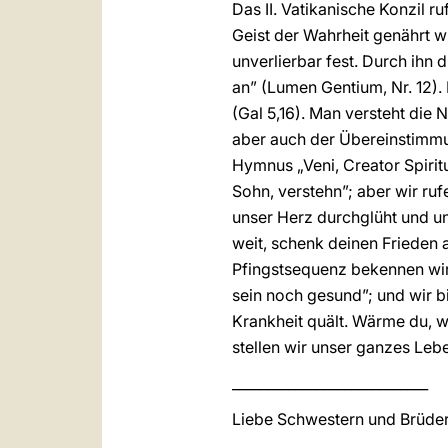
Das II. Vatikanische Konzil r
Geist der Wahrheit genährt w
unverlierbar fest. Durch ihn 
an” (Lumen Gentium, Nr. 12).
(Gal 5,16). Man versteht die
aber auch der Übereinstimmun
Hymnus „Veni, Creator Spirit
Sohn, verstehn”; aber wir r
unser Herz durchglüht und un
weit, schenk deinen Frieden a
Pfingstsequenz bekennen wir
sein noch gesund”; und wir bi
Krankheit quält. Wärme du, wa
stellen wir unser ganzes Lebe
____________________________
Liebe Schwestern und Brüder