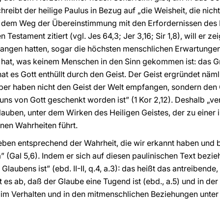
 schreibt der heilige Paulus in Bezug auf „die Weisheit, die nich
uf dem Weg der Übereinstimmung mit den Erfordernissen de
n Testament zitiert (vgl. Jes 64,3; Jer 3,16; Sir 1,8), will er 
fangen hatten, sogar die höchsten menschlichen Erwartungen
 hat, was keinem Menschen in den Sinn gekommen ist: das Gr
hat es Gott enthüllt durch den Geist. Der Geist ergründet näml
 aber haben nicht den Geist der Welt empfangen, sondern den 
uns von Gott geschenkt worden ist” (1 Kor 2,12). Deshalb „ve
Glauben, unter dem Wirken des Heiligen Geistes, der zu eine
nen Wahrheiten führt.
Leben entsprechend der Wahrheit, die wir erkannt haben und 
 (Gal 5,6). Indem er sich auf diesen paulinischen Text bezieh
Glaubens ist” (ebd. II-II, q.4, a.3): das heißt das antreibend
 es ab, daß der Glaube eine Tugend ist (ebd., a.5) und in d
im Verhalten und in den mitmenschlichen Beziehungen unter