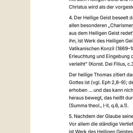
Christus wird als der vorgest
4. Der Heilige Geist beseelt
allen besonderen „Charismen”
aus dem Heiligen Geist redet”
ihn, ist Werk des Heiligen Ge
Vatikanischen Konzil (1869–
Erleuchtung und Eingebung d
verleiht” (Konst. Dei Filius, c
Der heilige Thomas zitiert d
Gottes ist (vgl. Eph 2,8–9);
erhoben … und das kann nicht
heraus bewegt, das heißt dur
(Summa theol., I-II, q.6, a.1).
5. Nachdem der Glaube seinen
Vor allem die ständige Verti
ist Werk des Heiligen Geiste