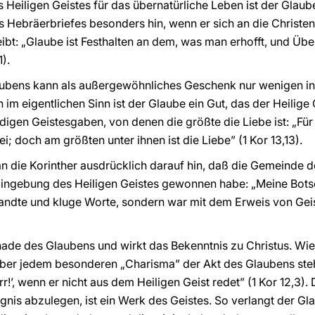
Heiligen Geistes für das übernatürliche Leben ist der Glaube
 Hebräerbriefes besonders hin, wenn er sich an die Christen
bt: „Glaube ist Festhalten an dem, was man erhofft, und Übe
1).
aubens kann als außergewöhnliches Geschenk nur wenigen in 
 im eigentlichen Sinn ist der Glaube ein Gut, das der Heilige G
digen Geistesgaben, von denen die größte die Liebe ist: „Für 
i; doch am größten unter ihnen ist die Liebe” (1 Kor 13,13).
 an die Korinther ausdrücklich darauf hin, daß die Gemeind
 Eingebung des Heiligen Geistes gewonnen habe: „Meine Bot
ndte und kluge Worte, sondern war mit dem Erweis von Geis
nade des Glaubens und wirkt das Bekenntnis zu Christus. Wie
über jedem besonderen „Charisma” der Akt des Glaubens steh
rr!’, wenn er nicht aus dem Heiligen Geist redet” (1 Kor 12,3)
gnis abzulegen, ist ein Werk des Geistes. So verlangt der Gl