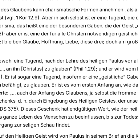
d des Glaubens kann charismatische Formen annehmen , als 
 (vgl. 1 Kor 12,9). Aber in sich selbst ist er eine Tugend, die 
arisma, das heißt eine der besonderen Gaben, die der Geist „e
2,6); aber er ist eine der für alle Christen notwendigen geistl
etzt bleiben Glaube, Hoffnung, Liebe, diese drei; doch am größt
obwohl eine Tugend, nach der Lehre des heiligen Paulus vor a
, an ihn [Christus] zu glauben” (Phil 1,29); und er wird vom
3). Er ist sogar eine Tugend, insofern er eine „geistliche” Ga
n befähigt, zu glauben. Er ist es vom ersten Anfang an, wie 
herte: „… auch der Anfang des Glaubens, ja selbst die fromme 
chenks, d. h. durch Eingebung des Heiligen Geistes, der un
DS 375). Dieses Geschenk hat endgültigen Wert, wie der heilig
as ganze Leben des Menschen zu beeinflussen, bis zur Tode
gang zur seligen Schau findet.
 den Heiligen Geist wird von Paulus in seinem Brief an die K