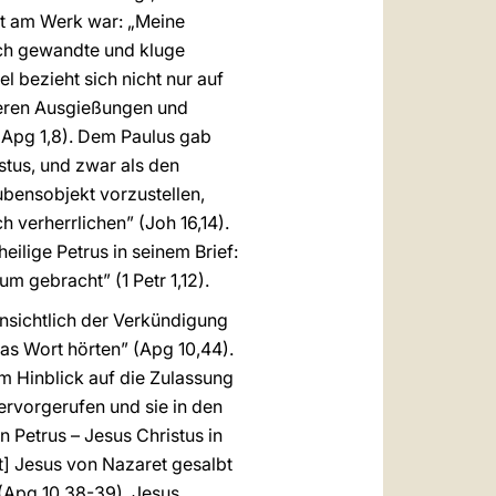
ist am Werk war: „Meine
rch gewandte und kluge
l bezieht sich nicht nur auf
nderen Ausgießungen und
 Apg 1,8). Dem Paulus gab
stus, und zwar als den
aubensobjekt vorzustellen,
verherrlichen” (Joh 16,14).
heilige Petrus in seinem Brief:
m gebracht” (1 Petr 1,12).
hinsichtlich der Verkündigung
das Wort hörten” (Apg 10,44).
m Hinblick auf die Zulassung
ervorgerufen und sie in den
n Petrus – Jesus Christus in
t] Jesus von Nazaret gesalbt
 (Apg 10,38-39). Jesus