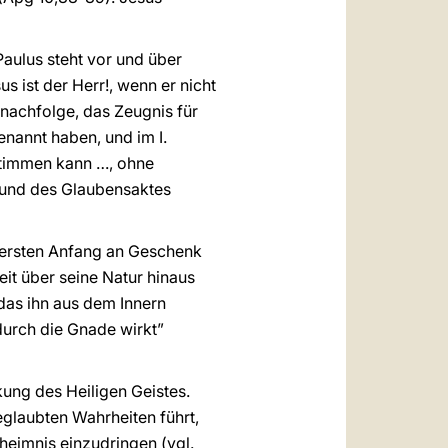
Paulus steht vor und über
 ist der Herr!, wenn er nicht
snachfolge, das Zeugnis für
enannt haben, und im I.
stimmen kann …, ohne
g und des Glaubensaktes
m ersten Anfang an Geschenk
it über seine Natur hinaus
das ihn aus dem Innern
durch die Gnade wirkt”
ung des Heiligen Geistes.
eglaubten Wahrheiten führt,
heimnis einzudringen (vgl.