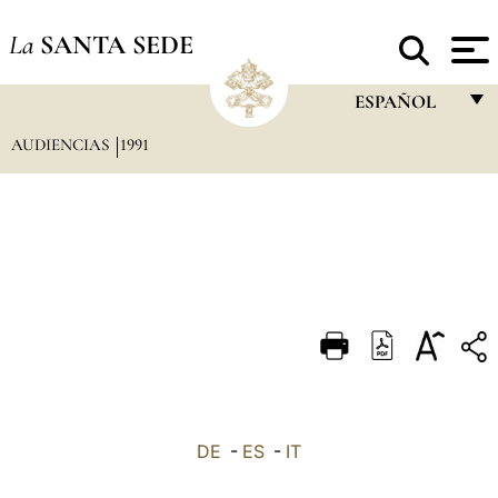
La
SANTA SEDE
ESPAÑOL
AUDIENCIAS
1991
FRANÇAIS
ENGLISH
ITALIANO
PORTUGUÊS
ESPAÑOL
DEUTSCH
POLSKI
العربيّة
DE
-
ES
-
IT
中文