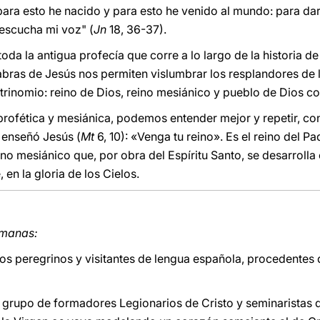
para esto he nacido y para esto he venido al mundo: para dar
 escucha mi voz" (
Jn
18, 36-37).
da la antigua profecía que corre a lo largo de la historia de I
labras de Jesús nos permiten vislumbrar los resplandores de 
l trinomio: reino de Dios, reino mesiánico y pueblo de Dios c
 profética y mesiánica, podemos entender mejor y repetir, c
s enseñó Jesús (
Mt
6, 10): «Venga tu reino». Es el reino del P
ino mesiánico que, por obra del Espíritu Santo, se desarroll
 en la gloria de los Cielos.
rmanas:
los peregrinos y visitantes de lengua española, procedente
 grupo de formadores Legionarios de Cristo y seminaristas d