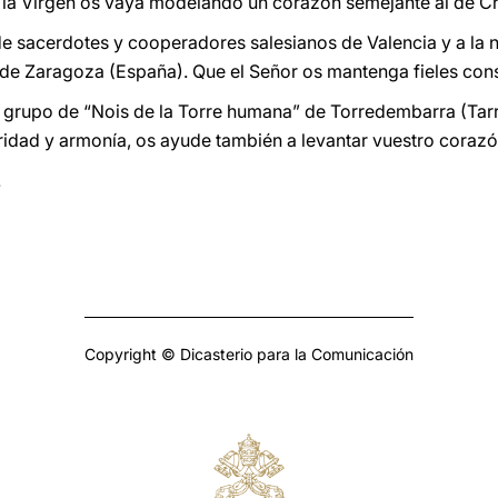
 la Virgen os vaya modelando un corazón semejante al de Cri
e sacerdotes y cooperadores salesianos de Valencia y a la 
 de Zaragoza (España). Que el Señor os mantenga fieles cons
 al grupo de “Nois de la Torre humana” de Torredembarra (Tar
aridad y armonía, os ayude también a levantar vuestro corazó
.
Copyright © Dicasterio para la Comunicación