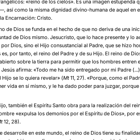
angélicos: «reino de los cielos». Es una imagen estupenda qu
s»―, así como la misma dignidad divino-humana de aquel en el
la Encarnación: Cristo.
ino de Dios se funda en el hecho de que no deriva de una inic
luntad de Dios mismo. Jesucristo, que lo hace presente y lo 
 por Dios, sino el Hijo consustancial al Padre, que se hizo h
es, por tanto, el reino del Padre y de su Hijo. El reino de Dios
 abierto sobre la tierra para permitir que los hombres entre
. Jesús afirma: «Todo me ha sido entregado por mi Padre (...
l Hijo se lo quiera revelar» (
Mt
11, 27). «Porque, como el Padr
ner vida en sí mismo, y le ha dado poder para juzgar, porque
ijo, también el Espíritu Santo obra para la realización del r
hombre «expulsa los demonios por el Espíritu de Dios», por e
Mt
12, 28).
e desarrolle en este mundo, el reino de Dios tiene su finalida