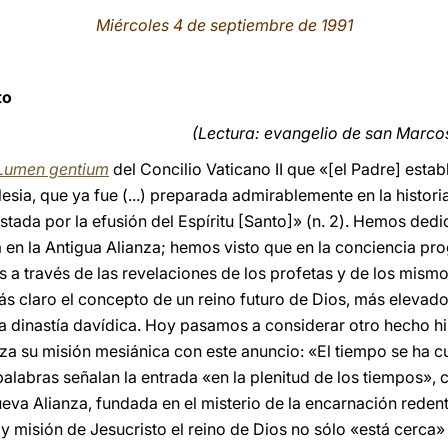
Miércoles 4 de septiembre de 1991
to
(Lectura: evangelio de san Marcos,
Lumen gentium
del Concilio Vaticano II que «[el Padre] esta
lesia, que ya fue (...) preparada admirablemente en la historia
festada por la efusión del Espíritu [Santo]» (n. 2). Hemos dedi
a en la Antigua Alianza; hemos visto que en la conciencia pro
 a través de las revelaciones de los profetas y de los mism
ás claro el concepto de un reino futuro de Dios, más elevado
 la dinastía davídica. Hoy pasamos a considerar otro hecho hi
za su misión mesiánica con este anuncio: «El tiempo se ha c
s palabras señalan la entrada «en la plenitud de los tiempos»,
ueva Alianza, fundada en el misterio de la encarnación redent
a y misión de Jesucristo el reino de Dios no sólo «está cerca» 