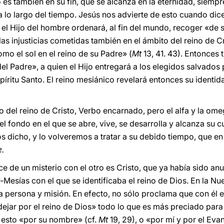
o es también en su fin, que se alcanza en la eternidad, sie
y a lo largo del tiempo. Jesús nos advierte de esto cuando di
, el Hijo del hombre ordenará, al fin del mundo, recoger «de 
 las injusticias cometidas también en el ámbito del reino de
omo el sol en el reino de su Padre» (
Mt
13, 41. 43). Entonces 
del Padre», a quien el Hijo entregará a los elegidos salvados p
píritu Santo. El reino mesiánico revelará entonces su identida
ico del reino de Cristo, Verbo encarnado, pero el alfa y la o
el fondo en el que se abre, vive, se desarrolla y alcanza su
s dicho, y lo volveremos a tratar a su debido tiempo, que en
e.
ce de un misterio con el otro es Cristo, que ya había sido a
esías con el que se identificaba el reino de Dios. En la Nue
a persona y misión. En efecto, no sólo proclama que con él el
jar por el reino de Dios» todo lo que es más preciado para 
o esto «por su nombre» (cf.
Mt
19, 29), o «por mí y por el Eva