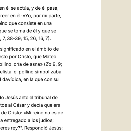
en él se actúa, y de él pasa,
eer en él: «Yo, por mi parte,
eino que consiste en una
que se toma de él y que se
6; 7, 38-39; 15, 26; 16, 7).
 significado en el ámbito de
uesto por Cristo, que Mateo
lino, cría de asna» (
Za
9, 9;
elista, el pollino simbolizaba
 davídica, en la que con su
o Jesús ante el tribunal de
tos al César y decía que era
a de Cristo: «Mi reino no es de
a entregado a los judíos;
ú eres rey?". Respondió Jesús: