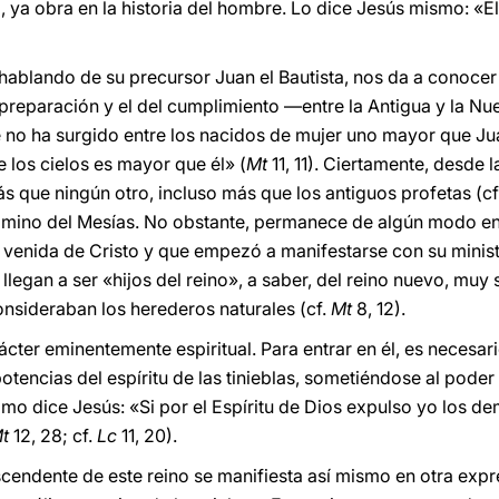
 ya obra en la historia del hombre. Lo dice Jesús mismo: «El
hablando de su precursor Juan el Bautista, nos da a conocer 
a preparación y el del cumplimiento ―entre la Antigua y la 
 no ha surgido entre los nacidos de mujer uno mayor que Jua
 los cielos es mayor que él» (
Mt
11, 11). Ciertamente, desde 
ás que ningún otro, incluso más que los antiguos profetas (cf
amino del Mesías. No obstante, permanece de algún modo en 
 venida de Cristo y que empezó a manifestarse con su minist
legan a ser «hijos del reino», a saber, del reino nuevo, muy 
nsideraban los herederos naturales (cf.
Mt
8, 12).
ácter eminentemente espiritual. Para entrar en él, es necesari
potencias del espíritu de las tinieblas, sometiéndose al poder
omo dice Jesús: «Si por el Espíritu de Dios expulso yo los de
Mt
12, 28; cf.
Lc
11, 20).
ascendente de este reino se manifiesta así mismo en otra exp