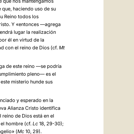
mpre que nos mantengamos
ce que, haciendo uso de su
su Reino todos los
 Cristo. Y «entonces ―agrega
tendrá lugar la realización
or él en virtud de la
d con el reino de Dios (cf.
Mt
mega de este reino ―se podría
 cumplimiento pleno― es el
 este misterio hunde sus
nunciado y esperado en la
va Alianza Cristo identifica
 reino de Dios está en el
el hombre (cf.
Lc
18, 29-30);
ngelio» (
Mc
10, 29).