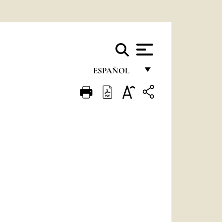
ESPAÑOL
FRANÇAIS
ENGLISH
ITALIANO
PORTUGUÊS
ESPAÑOL
DEUTSCH
POLSKI