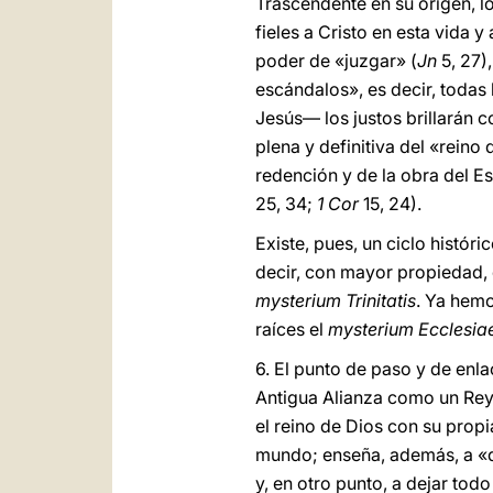
Trascendente en su origen, l
fieles a Cristo en esta vida 
poder de «juzgar» (
Jn
5, 27)
escándalos», es decir, todas
Jesús― los justos brillarán c
plena y definitiva del «reino 
redención y de la obra del Es
25, 34;
1 Cor
15, 24).
Existe, pues, un ciclo histór
decir, con mayor propiedad, 
mysterium Trinitatis
. Ya hemo
raíces el
mysterium Ecclesia
6. El punto de paso y de enla
Antigua Alianza como un Rey-M
el reino de Dios con su propi
mundo; enseña, además, a «de
y, en otro punto, a dejar tod