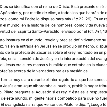
Dios se identifica con el reino de Cristo. Está presente en él, 
s Apóstoles y, por medio de ellos, a todos los que habrán de cr
ros, como mi Padre lo dispuso para mí» (
Lc
22, 29). Es un r
 el mundo, en la historia de los hombres, como vida nueva 
irtud del Espíritu Santo-Paráclito, enviado por él (cf.
Jn
1, 1
isto instaura en el mundo, revela y precisa definitivamente su
ruz. Ya en la entrada en Jerusalén se produjo un hecho, disp
o de la profecía de Zacarías sobre el «rey montado en un pol
feta, en la intención de Jesús y en la interpretación del evang
. Jesús era el rey manso y humilde que entraba en la ciudad
profecías acerca de la verdadera realeza mesiánica.
 forma muy clara durante el interrogatorio al que fue sometid
a Jesús eran «que alborotaba al pueblo, prohibía pagar tribu
o, Pilato pregunta al Acusado si es rey. Y ésta es la respuest
a de este mundo, mi gente habría combatido para que no fuer
 El evangelista narra que «entonces Pilato le dijo: "¿Luego t