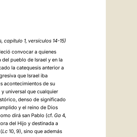
العربيّة
中文
LATINE
 capítulo 1, versículos 14-15)
bleció convocar a quienes
 del pueblo de Israel y en la
cado la catequesis anterior a
gresiva que Israel iba
os acontecimientos de su
 y universal que cualquier
stórico, denso de significado
umplido y el reino de Dios
 como dirá san Pablo (cf.
Ga
4,
ora del Hijo y destinada a
(
Lc
10, 9), sino que además