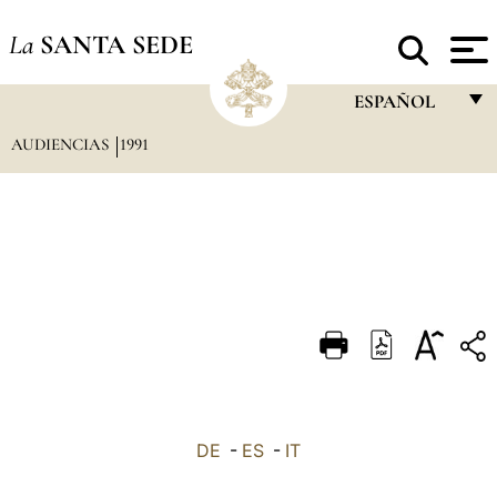
La
SANTA SEDE
ESPAÑOL
AUDIENCIAS
1991
FRANÇAIS
ENGLISH
ITALIANO
PORTUGUÊS
ESPAÑOL
DEUTSCH
POLSKI
العربيّة
DE
-
ES
-
IT
中文