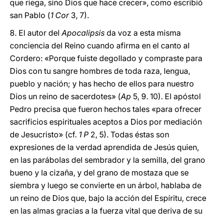
que riega, sino Dios que hace crecer», como escribió
san Pablo (
1 Cor
3, 7).
8. El autor del
Apocalipsis
da voz a esta misma
conciencia del Reino cuando afirma en el canto al
Cordero: «Porque fuiste degollado y compraste para
Dios con tu sangre hombres de toda raza, lengua,
pueblo y nación; y has hecho de ellos para nuestro
Dios un reino de sacerdotes» (
Ap
5, 9. 10). El apóstol
Pedro precisa que fueron hechos tales «para ofrecer
sacrificios espirituales aceptos a Dios por mediación
de Jesucristo» (cf.
1 P
2, 5). Todas éstas son
expresiones de la verdad aprendida de Jesús quien,
en las parábolas del sembrador y la semilla, del grano
bueno y la cizaña, y del grano de mostaza que se
siembra y luego se convierte en un árbol, hablaba de
un reino de Dios que, bajo la acción del Espíritu, crece
en las almas gracias a la fuerza vital que deriva de su