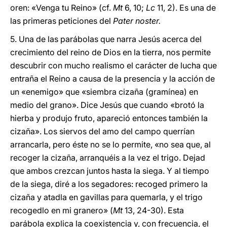
oren: «Venga tu Reino» (cf.
Mt
6, 10;
Lc
11, 2). Es una de
las primeras peticiones del
Pater noster.
5. Una de las parábolas que narra Jesús acerca del
crecimiento del reino de Dios en la tierra, nos permite
descubrir con mucho realismo el carácter de lucha que
entraña el Reino a causa de la presencia y la acción de
un «enemigo» que «siembra cizaña (gramínea) en
medio del grano». Dice Jesús que cuando «brotó la
hierba y produjo fruto, apareció entonces también la
cizaña». Los siervos del amo del campo querrían
arrancarla, pero éste no se lo permite, «no sea que, al
recoger la cizaña, arranquéis a la vez el trigo. Dejad
que ambos crezcan juntos hasta la siega. Y al tiempo
de la siega, diré a los segadores: recoged primero la
cizaña y atadla en gavillas para quemarla, y el trigo
recogedlo en mi granero» (
Mt
13, 24-30). Esta
parábola explica la coexistencia y, con frecuencia, el