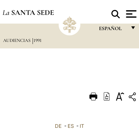
La
SANTA SEDE
ESPAÑOL
AUDIENCIAS
1991
FRANÇAIS
ENGLISH
ITALIANO
PORTUGUÊS
ESPAÑOL
DEUTSCH
POLSKI
العربيّة
DE
-
ES
-
IT
中文