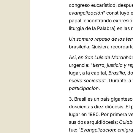
congreso eucarístico, después
evangelización
" constituyó 
papal, encontrando expresión 
liturgia de la Palabra) en las
Un somero repaso de los t
brasileña. Quisiera recordarl
Así,
en San Luis de Maranh
urgencia: "
tierra, justicia y 
lugar, a la capital,
Brasilia
, d
nueva sociedad
". Durante la 
participación
.
3. Brasil es un país gigantesc
doscientas diez diócesis. El 
lugar en 1980. Por primera ve
sus dos arquidiócesis:
Cuia
fue: "
Evangelización: emigra