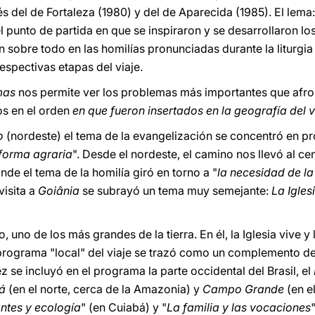
 del de Fortaleza (1980) y del de Aparecida (1985). El lema:
el punto de partida en que se inspiraron y se desarrollaron los
sobre todo en las homilías pronunciadas durante la liturgia 
 respectivas etapas del viaje.
emas
nos permite ver los problemas más importantes que afront
os en el orden
en que fueron insertados en la geografía del v
ão
(nordeste) el tema de la evangelización se concentró en p
reforma agraria
". Desde el nordeste, el camino nos llevó al cen
onde el tema de la homilía giró en torno a "
la necesidad de la
visita a
Goiânia
se subrayó un tema muy semejante:
La Igle
o, uno de los más grandes de la tierra. En él, la Iglesia vive y
programa "local" del viaje se trazó como un complemento de l
z se incluyó en el programa la parte occidental del Brasil, el
bá
(en el norte, cerca de la Amazonia) y
Campo Grande
(en el
ntes y ecología
" (en Cuiabá) y "
La familia y las vocaciones