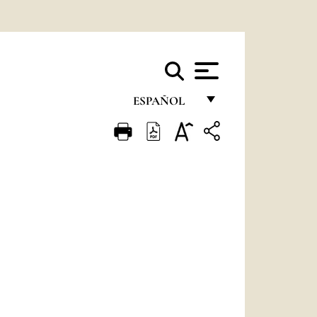
ESPAÑOL
FRANÇAIS
ENGLISH
ITALIANO
PORTUGUÊS
ESPAÑOL
DEUTSCH
POLSKI