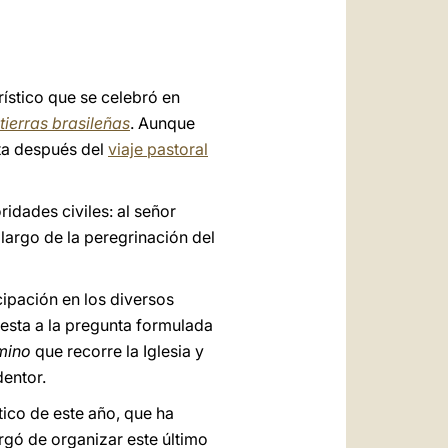
العربيّة
中文
LATINE
rístico que se celebró en
tierras brasileñas
. Aunque
nta después del
viaje pastoral
ridades civiles: al señor
 largo de la peregrinación del
icipación en los diversos
uesta a la pregunta formulada
mino
que recorre la Iglesia y
dentor.
tico de este año, que ha
rgó de organizar este último