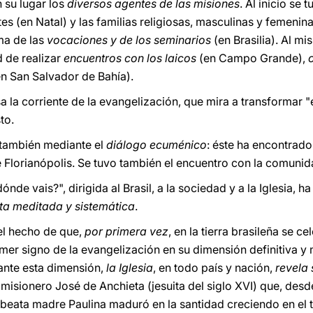
 su lugar los
diversos agentes de las misiones
. Al inicio se
es (en Natal) y las familias religiosas, masculinas y femenina
ma de las
vocaciones y de los seminarios
(en Brasilia). Al m
d de realizar
encuentros con los laicos
(en Campo Grande),
en San Salvador de Bahía).
a la corriente de la evangelización, que mira a transformar 
to.
 también mediante el
diálogo ecuménico
: éste ha encontrado
de Florianópolis. Se tuvo también el encuentro con la comunida
dónde vais?", dirigida al Brasil, a la sociedad y a la Iglesia,
ta meditada y sistemática
.
 el hecho de que,
por primera vez
, en la tierra brasileña se c
mer signo de la evangelización en su dimensión definitiva y 
ante esta dimensión,
la Iglesia
, en todo país y nación,
revela
l misionero José de Anchieta (jesuita del siglo XVI) que, des
 beata madre Paulina maduró en la santidad creciendo en el te