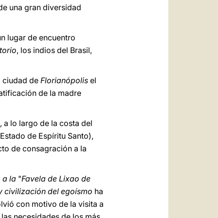
de una gran diversidad
 un lugar de encuentro
torio
, los indios del Brasil,
la ciudad de
Florianópolis
el
eatificación de la madre
 a lo largo de la costa del
 Estado de Espíritu Santo),
cto de consagración a la
a a la
"
Favela de Lixao de
 y civilización del egoísmo
ha
vió con motivo de la visita a
e las necesidades de los más