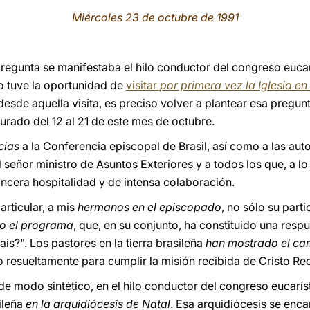
Miércoles 23 de octubre de 1991
 pregunta se manifestaba el hilo conductor del congreso euca
o tuve la oportunidad de
visitar
por primera vez la Iglesia en 
sde aquella visita, es preciso volver a plantear esa pregu
durado del 12 al 21 de este mes de octubre.
acias
a la Conferencia episcopal de Brasil, así como a las auto
l señor ministro de Asuntos Exteriores y a todos los que, a lo
incera hospitalidad y de intensa colaboración.
rticular, a mis
hermanos en el episcopado
, no sólo su part
o el programa
, que, en su conjunto, ha constituido una resp
s?". Los pastores en la tierra brasileña
han mostrado el ca
o resueltamente para cumplir la misión recibida de Cristo Re
 de modo sintético, en el hilo conductor del congreso eucarís
sileña
en la arquidiócesis de Natal
. Esa arquidiócesis se enca