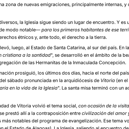
a zona de nuevas emigraciones, principalmente internas, y 
iversos, la Iglesia sigue siendo un lugar de encuentro. Y es
, de modo notable―
para los primeros habitantes de ese terri
echos étnicos y, ante todo, el derecho a la tierra.
 llevó, luego, al Estado de Santa Catarina, al sur del país. En 
 cristiana a la santidad
", se desarrolló en el ámbito de la b
ngregación de las Hermanitas de la Inmaculada Concepción.
nación prosiguió, los últimos dos días, hacia el norte del país,
 del sábado pronunciada en la arquidiócesis de
Vitoria
(en el
ría en la vida de la Iglesia
". La santa misa terminó con un a
udad de Vitoria volvió el tema social,
con ocasión de la visit
se prestó allí a la contraposición entre
civilización del amor
s más notables del programa de evangelización. Ese tema vol
n el Estado de Alagoas). La Iglesia, saliendo al encuentro d