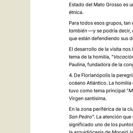
Estado del Mato Grosso es un
étnica.
Para todos esos grupos, tan d
también
―y se podría decir
que están defendiendo sus der
El desarrollo de la visita nos
tema de la homilía, "
Vocación
Paulina, fundadora de la co
4. De Florianópolis la peregri
océano Atlántico. La homilía
tuvo como tema principal "
Ma
Virgen santísima.
En la zona periférica de la ci
San Pedro
". La atención que 
significado uno de los punto
la arquidiócesis de
Maceió
(e