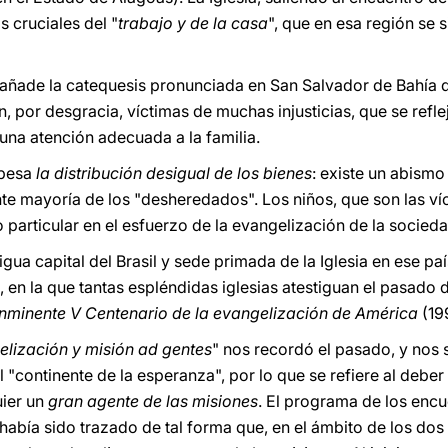
 cruciales del "
trabajo y de la casa
", que en esa región se 
añade la catequesis pronunciada en San Salvador de Bahía 
, por desgracia, víctimas de muchas injusticias, que se reflej
una atención adecuada a la familia.
 pesa
la distribución desigual de los bienes
: existe un abism
e mayoría de los "desheredados". Los niños, que son las víct
o particular en el esfuerzo de la evangelización de la socieda
gua capital del Brasil y sede primada de la Iglesia en ese paí
 en la que tantas espléndidas iglesias atestiguan el pasado de
inminente V Centenario de la evangelización de América
(19
lización y misión ad gentes
" nos recordó el pasado, y nos
l "continente de la esperanza", por lo que se refiere al deber
uier un
gran agente de las misiones
. El programa de los encu
sil había sido trazado de tal forma que, en el ámbito de los do