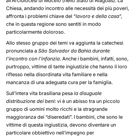
all’Arcidiocesi di
Maceio
(nello Stato di Alagoas). La
Chiesa, andando incontro alle necessità dei più poveri,
affronta i problemi chiave del “
lavoro e della casa
”,
che in questa regione sono sentiti in modo
particolarmente doloroso.
Allo stesso gruppo dei temi va aggiunta la catechesi
pronunciata a
São Salvador da Bahia durante
l’incontro con l’infanzia
. Anche i bambini, infatti, sono,
purtroppo, vittime di tante ingiustizie che hanno il loro
riflesso nella disordinata vita familiare e nella
mancanza di una adeguata cura per la famiglia.
Sull’intera vita brasiliana pesa
la disuguale
distribuzione dei beni
: vi è un abisso tra un piccolo
gruppo di uomini molto ricchi e la stragrande
maggioranza dei “diseredati”. I bambini, che sono le
vittime di questa ingiustizia, devono diventare un
particolare obbiettivo nell’impegno per