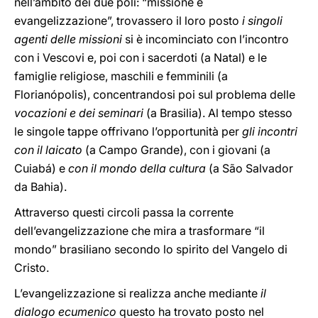
nell’ambito dei due poli: “missione e
evangelizzazione”, trovassero il loro posto
i singoli
agenti delle missioni
si è incominciato con l’incontro
con i Vescovi e, poi con i sacerdoti (a Natal) e le
famiglie religiose, maschili e femminili (a
Florianópolis), concentrandosi poi sul problema delle
vocazioni e dei seminari
(a Brasilia). Al tempo stesso
le singole tappe offrivano l’opportunità per
gli incontri
con il laicato
(a Campo Grande), con i giovani (a
Cuiabá) e
con il mondo della cultura
(a São Salvador
da Bahia).
Attraverso questi circoli passa la corrente
dell’evangelizzazione che mira a trasformare “il
mondo” brasiliano secondo lo spirito del Vangelo di
Cristo.
L’evangelizzazione si realizza anche mediante
il
dialogo ecumenico
questo ha trovato posto nel