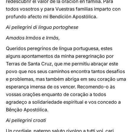
redescubrir el valor de la oración en familia. Para
todos vosotros y para Vuestras familias imparto con
profundo afecto mi Bendición Apostólica.
Ai pellegrini di lingua portoghese
Amados Irmãos e Irmãs
,
Queridos peregrinos de língua portuguesa, estes
alguns apontamentos da minha peregrinação por
Terras de Santa Cruz, que me permitiu abraçar este
povo que nos seus caminhos encontra tantos desafios
e problemas, mas também abriga em seu coração uma
esperança imensa de os vencer. Recomendo-o às
vossas orações enquanto de coração a todos
agradeço a solidariedade espiritual e vos concedo a
Bênção Apostólica.
Ai pellegrini croati
Un cordiale, paterno saluto rivolgo a tutti voi, cari