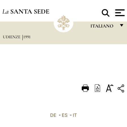
La
SANTA SEDE
ITALIANO
UDIENZE
1991
FRANÇAIS
ENGLISH
ITALIANO
PORTUGUÊS
ESPAÑOL
DEUTSCH
POLSKI
العربيّة
DE
-
ES
-
IT
中文