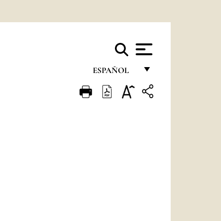
ESPAÑOL
FRANÇAIS
ENGLISH
ITALIANO
PORTUGUÊS
ESPAÑOL
DEUTSCH
POLSKI