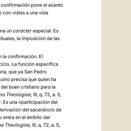
La confirmación pone el acento
no con vistas a una vida
lma un
carácter
especial. Es
tuales, la imposición de las
 la confirmación. El
icio. La función específica
iana, que ya San Pedro
quino precisa que quien ha
del buen cristiano para la
a Theologiae,
III, q. 72, a. 5,
. Es una «participación del
 derivación del sacerdocio de
to entra en el ámbito del
a Theologiae,
III, q. 72, a. 5,