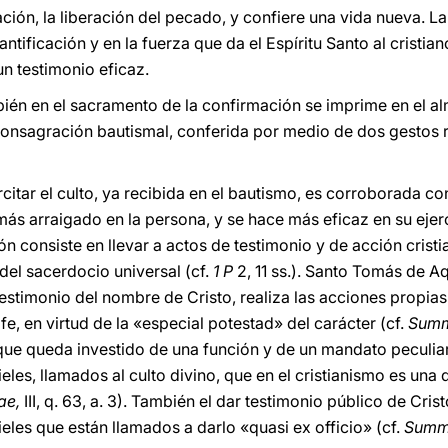
cación, la liberación del pecado, y confiere una vida nueva. 
antificación y en la fuerza que da el Espíritu Santo al cristia
un testimonio eficaz.
ién en el sacramento de la confirmación se imprime en el a
onsagración bautismal, conferida por medio de dos gestos ri
itar el culto, ya recibida en el bautismo, es corroborada con
ás arraigado en la persona, y se hace más eficaz en su ejerc
ón consiste en llevar a actos de testimonio y de acción crist
el sacerdocio universal (cf.
1 P
2, 11 ss.). Santo Tomás de A
estimonio del nombre de Cristo, realiza las acciones propias 
e, en virtud de la «especial potestad» del carácter (cf.
Summ
e que queda investido de una función y de un mandato peculiar
ieles, llamados al culto divino, que en el cristianismo es una
ae,
III, q. 63, a. 3). También el dar testimonio público de Cris
ieles que están llamados a darlo «quasi ex officio» (cf.
Summ