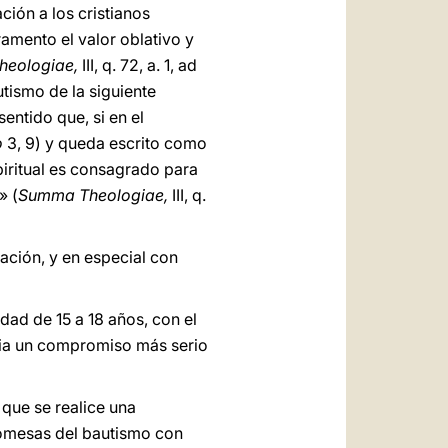
ción a los cristianos
ramento el valor oblativo y
eologiae,
III, q. 72, a. 1, ad
tismo de la siguiente
entido que, si en el
o
3, 9) y queda escrito como
piritual es consagrado para
» (
Summa Theologiae,
III, q.
ación, y en especial con
dad de 15 a 18 años, con el
cia un compromiso más serio
 que se realice una
romesas del bautismo con