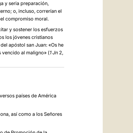
a y seria preparación,
rno; o, incluso, correrían el
n el compromiso moral.
tar y sostener los esfuerzos
os los jóvenes cristianos
 del apóstol san Juan: «Os he
s vencido al maligno» (
1 Jn
2,
iversos países de América
elona, así como a los Señores
so de Promoción de la