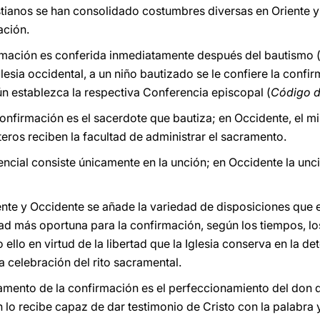
ristianos se han consolidado costumbres diversas en Oriente 
ación.
nfirmación es conferida inmediatamente después del bautismo 
glesia occidental, a un niño bautizado se le confiere la confi
ún establezca la respectiva Conferencia episcopal (
Código d
 confirmación es el sacerdote que bautiza; en Occidente, el mi
eros reciben la facultad de administrar el sacramento.
sencial consiste únicamente en la unción; en Occidente la unc
ente y Occidente se añade la variedad de disposiciones que e
d más oportuna para la confirmación, según los tiempos, los
o ello en virtud de la libertad que la Iglesia conserva en la d
a celebración del rito sacramental.
ramento de la confirmación es el perfeccionamiento del don d
 lo recibe capaz de dar testimonio de Cristo con la palabra y