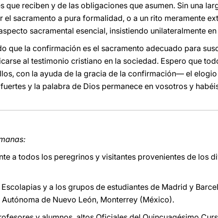
s que reciben y de las obligaciones que asumen. Sin una larg
ir el sacramento a pura formalidad, o a un rito meramente exte
l aspecto sacramental esencial, insistiendo unilateralmente e
do que la confirmación es el sacramento adecuado para susci
icarse al testimonio cristiano en la sociedad. Espero que tod
s, con la ayuda de la gracia de la confirmación― el elogio
s fuertes y la palabra de Dios permanece en vosotros y habéi
rmanas:
e a todos los peregrinos y visitantes provenientes de los d
as Escolapias y a los grupos de estudiantes de Madrid y Barc
d Autónoma de Nuevo León, Monterrey (México).
profesores y alumnos, altos Oficiales del Quincuagésimo Cur