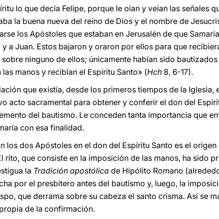
itu lo que decía Felipe, porque le oían y veían las señales q
aba la buena nueva del reino de Dios y el nombre de Jesucr
rarse los Apóstoles que estaban en Jerusalén de que Samari
 y a Juan. Estos bajaron y oraron por ellos para que recibier
 sobre ninguno de ellos; únicamente habían sido bautizados
las manos y recibían el Espíritu Santo» (
Hch
8, 6-17).
lación que existía, desde los primeros tiempos de la Iglesia, 
 acto sacramental para obtener y conferir el don del Espíritu
mento del bautismo. Le conceden tanta importancia que en
aría con esa finalidad.
los dos Apóstoles en el don del Espíritu Santo es el origen 
a. El rito, que consiste en la imposición de las manos, ha sido 
estigua la
Tradición apostólica
de Hipólito Romano (alrededor
echa por el presbítero antes del bautismo y, luego, la imposic
po, que derrama sobre su cabeza el santo crisma. Así se mani
 propia de la confirmación.