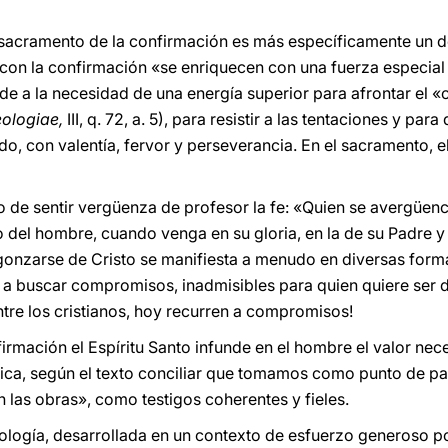
 sacramento de la confirmación es más específicamente un do
 con la confirmación «se enriquecen con una fuerza especial 
nde a la necesidad de una energía superior para afrontar el «
ologiae,
III, q. 72, a. 5), para resistir a las tentaciones y par
ndo, con valentía, fervor y perseverancia. En el sacramento, e
ro de sentir vergüenza de profesor la fe: «Quien se avergüen
o del hombre, cuando venga en su gloria, en la de su Padre y
rgonzarse de Cristo se manifiesta a menudo en diversas fo
 y a buscar compromisos, inadmisibles para quien quiere ser 
tre los cristianos, hoy recurren a compromisos!
rmación el Espíritu Santo infunde en el hombre el valor nece
ifica, según el texto conciliar que tomamos como punto de pa
 las obras», como testigos coherentes y fieles.
eología, desarrollada en un contexto de esfuerzo generoso po