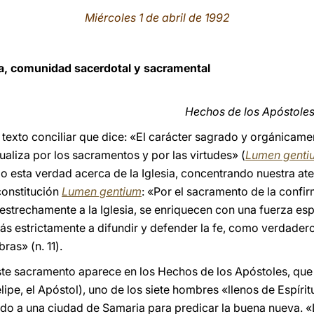
Miércoles 1 de abril de 1992
sia, comunidad sacerdotal y sacramental
Hechos de los Apóstoles,
texto conciliar que dice: «El carácter sagrado y orgánicame
aliza por los sacramentos y por las virtudes» (
Lumen genti
 esta verdad acerca de la Iglesia, concentrando nuestra ate
onstitución
Lumen gentium
: «Por el sacramento de la confir
strechamente a la Iglesia, se enriquecen con una fuerza espe
s estrictamente a difundir y defender la fe, como verdaderos
ras» (n. 11).
este sacramento aparece en los Hechos de los Apóstoles, qu
lipe, el Apóstol), uno de los siete hombres «llenos de Espír
jado a una ciudad de Samaria para predicar la buena nueva.