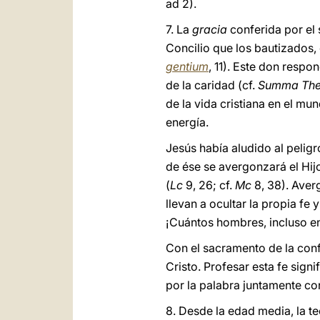
ad 2).
7. La
gracia
conferida por el
Concilio que los bautizados,
gentium
, 11). Este don respo
de la caridad (cf.
Summa The
de la vida cristiana en el mu
energía.
Jesús había aludido al pelig
de ése se avergonzará el Hij
(
Lc
9, 26; cf.
Mc
8, 38). Ave
llevan a ocultar la propia fe
¡Cuántos hombres, incluso en
Con el sacramento de la confi
Cristo. Profesar esta fe sign
por la palabra juntamente con
8. Desde la edad media, la t