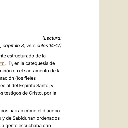
العربيّة
中文
LATINE
(Lectura:
 capítulo 8, versículos 14-17)
nte estructurado de la
um
, 11), en la catequesis de
nción en el sacramento de la
mación (los fieles
cial del Espíritu Santo, y
 testigos de Cristo, por la
e nos narran cómo el diácono
itu y de Sabiduría» ordenados
 «La gente escuchaba con