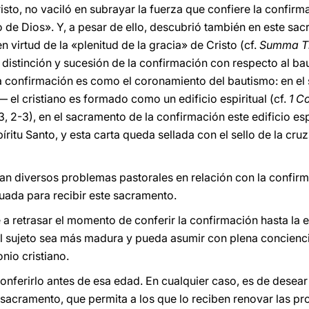
risto, no vaciló en subrayar la fuerza que confiere la confirma
io de Dios». Y, a pesar de ello, descubrió también en este sac
n virtud de la «plenitud de la gracia» de Cristo (cf.
Summa Th
 distinción y sucesión de la confirmación con respecto al bau
 confirmación es como el coronamiento del bautismo: en el s
l cristiano es formado como un edificio espiritual (cf.
1 C
3, 2-3), en el sacramento de la confirmación este edificio es
ritu Santo, y esta carta queda sellada con el sello de la cruz
an diversos problemas pastorales en relación con la confirm
uada para recibir este sacramento.
 a retrasar el momento de conferir la confirmación hasta la e
del sujeto sea más madura y pueda asumir con plena concien
nio cristiano.
onferirlo antes de esa edad. En cualquier caso, es de desear
sacramento, que permita a los que lo reciben renovar las p