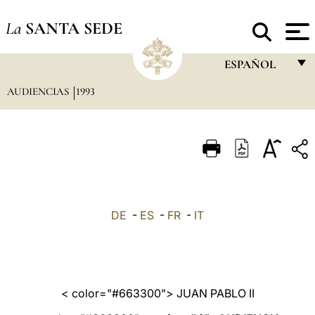
La
SANTA SEDE
ESPAÑOL
AUDIENCIAS
1993
FRANÇAIS
ENGLISH
ITALIANO
PORTUGUÊS
ESPAÑOL
DE
-
ES
-
FR
-
IT
DEUTSCH
POLSKI
العربيّة
< color="#663300"> JUAN PABLO II
中文