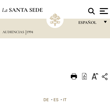
La
SANTA SEDE
ESPAÑOL
AUDIENCIAS
1994
FRANÇAIS
ENGLISH
ITALIANO
PORTUGUÊS
ESPAÑOL
DEUTSCH
POLSKI
العربيّة
DE
-
ES
-
IT
中文