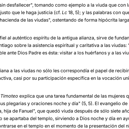
sin desfallecer", tomando como ejemplo a la viuda que con la
usto que le haga justicia (cf.
Lc
18, 5); y las palabras con q
 hacienda de las viudas", ostentando de forma hipócrita larg
 fiel al auténtico espíritu de la antigua alianza, sirve de fu
iago sobre la asistencia espiritual y caritativa a las viudas:
able ante Dios Padre es ésta: visitar a los huérfanos y a las vi
iana a las viudas no sólo les correspondía el papel de recibi
iva, casi por su participación específica en la vocación uni
a Timoteo
explica que una tarea fundamental de las mujeres
us plegarias y oraciones noche y día" (5, 5). El evangelio de
, hija de Fanuel", que quedó viuda después de sólo siete añ
no se apartaba del templo, sirviendo a Dios noche y día en a
contrarse en el templo en el momento de la presentación del