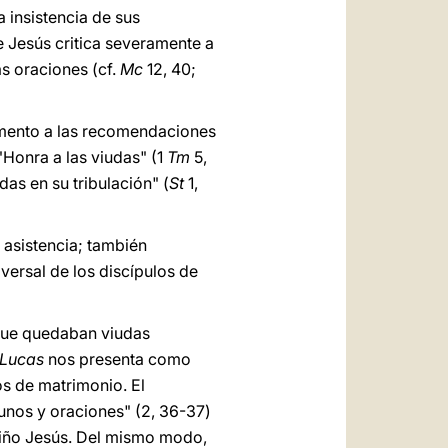
 insistencia de sus
ue Jesús critica severamente a
as oraciones (cf.
Mc
12, 40;
ndamento a las recomendaciones
 "Honra a las viudas" (1
Tm
5,
udas en su tribulación" (
St
1,
r asistencia; también
versal de los discípulos de
 que quedaban viudas
Lucas
nos presenta como
os de matrimonio. El
yunos y oraciones" (2, 36-37)
 niño Jesús. Del mismo modo,