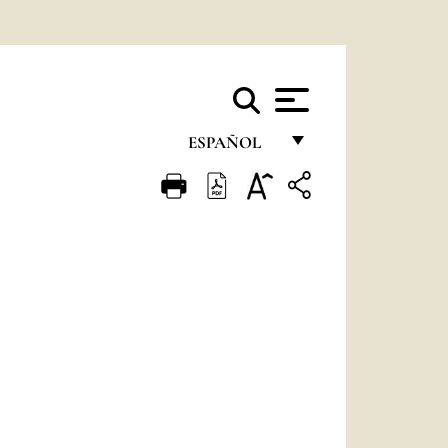
ESPAÑOL
FRANÇAIS
ENGLISH
ITALIANO
PORTUGUÊS
ESPAÑOL
DEUTSCH
POLSKI