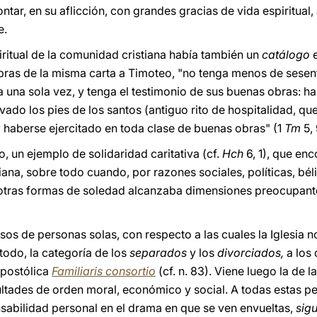
tar, en su aflicción, con grandes gracias de vida espiritual, 
e.
iritual de la comunidad cristiana había también un
catálogo
abras de la misma carta a Timoteo, "no tenga menos de sesent
 una sola vez, y tenga el testimonio de sus buenas obras: ha
vado los pies de los santos (antiguo rito de hospitalidad, que
y haberse ejercitado en toda clase de buenas obras" (1
Tm
5,
to, un ejemplo de solidaridad caritativa (cf.
Hch
6, 1), que e
iana, sobre todo cuando, por razones sociales, políticas, béli
otras formas de soledad alcanzaba dimensiones preocupantes
os de personas solas, con respecto a las cuales la Iglesia 
e todo, la categoría de los
separados
y los
divorciados,
a los
apostólica
Familiaris consortio
(cf. n. 83). Viene luego la de l
ultades de orden moral, económico y social. A todas estas pe
sabilidad personal en el drama en que se ven envueltas,
sig