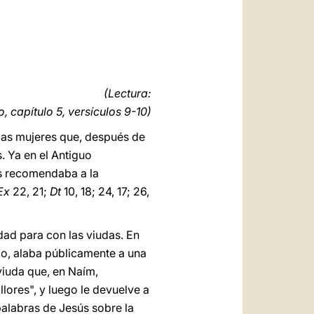
العربيّة
中文
LATINE
(Lectura:
, capítulo 5, versículos 9-10)
a las mujeres que, después de
. Ya en el Antiguo
as recomendaba a la
Ex
22, 21;
Dt
10, 18; 24, 17; 26,
dad para con las viudas. En
plo, alaba públicamente a una
viuda que, en Naím,
llores", y luego le devuelve a
 palabras de Jesús sobre la