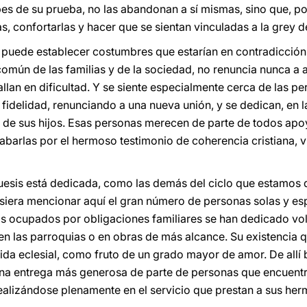
pes de su prueba, no las abandonan a sí mismas, sino que, por
s, confortarlas y hacer que se sientan vinculadas a la grey d
o puede establecer costumbres que estarían en contradicción 
omún de las familias y de la sociedad, no renuncia nunca a 
allan en dificultad. Y se siente especialmente cerca de las pe
 fidelidad, renunciando a una nueva unión, y se dedican, en 
 de sus hijos. Esas personas merecen de parte de todos apoyo 
barlas por el hermoso testimonio de coherencia cristiana, 
uesis está dedicada, como las demás del ciclo que estamos 
quisiera mencionar aquí el gran número de personas solas y e
s ocupados por obligaciones familiares se han dedicado vol
 en las parroquias o en obras de más alcance. Su existencia 
ida eclesial, como fruto de un grado mayor de amor. De allí br
una entrega más generosa de parte de personas que encuentr
ealizándose plenamente en el servicio que prestan a sus he