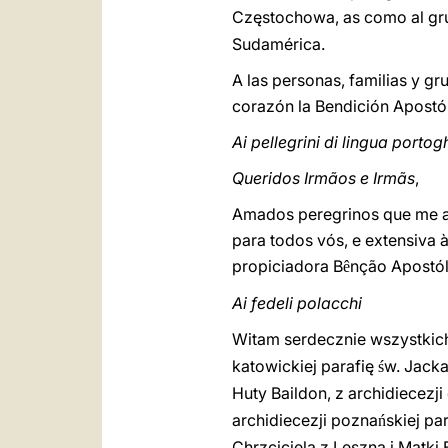
Częstochowa, as como al gr
Sudamérica.
A las personas, familias y g
corazón la Bendición Apostól
Ai pellegrini di lingua porto
Queridos Irmãos e Irmãs
,
Amados peregrinos que me aco
para todos vós, e extensiva 
propiciadora B
nção Apostól
ê
Ai fedeli polacchi
Witam serdecznie wszystkich
katowickiej parafię
w. Jacka
ś
Huty Baildon, z archidiecezj
archidiecezji pozna
skiej pa
ń
Chrzciciela z Leszna i Matk