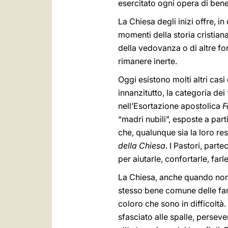
esercitato ogni opera di bene .
La Chiesa degli inizi offre, in
momenti della storia cristiana
della vedovanza o di altre f
rimanere inerte.
Oggi esistono molti altri casi
innanzitutto, la categoria dei
nell’Esortazione apostolica
F
“madri nubili”, esposte a part
che, qualunque sia la loro re
della Chiesa
. I Pastori, part
per aiutarle, confortarle, farl
La Chiesa, anche quando non 
stesso bene comune delle fami
coloro che sono in difficoltà
sfasciato alle spalle, persev