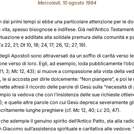
Mercoledì, 10 agosto 1994
fin dai primi tempi si ebbe una particolare attenzione per le 
a vita, spesso bisognose e indifese. Già nell’Antico Testame
situazione e additate alla solidale premura della comunità e p
Es
22, 21;
Dt
10, 18; 24, 17; 26, 12; 27, 19).
re degli Apostoli sono attraversati da un soffio di carità vers
ne verso di loro. Egli, ad esempio, loda pubblicamente l’ob
1, 3;
Mc
12, 43); si muove a compassione alla vista della 
a, le si accosta per dirle dolcemente: “Non piangere”, e poi le ri
smette altresì il ricordo delle parole di Gesù sulla “necessità
pio la vedova che con l’insistenza delle sue richieste ottie
); e quelle altre parole con cui Gesù depreca severamente gli
critamente lunghe preghiere (cf.
Mc
12, 40;
Lc
20, 47).
 che adempie il genuino spirito dell’Antico Patto, sta alla ra
n Giacomo sull’assistenza spirituale e caritativa alle vedove: