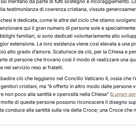
 Essi meritano da parte di tutti sostegno e incoraggiamento. L
lla testimonianza di coerenza cristiana, vissuta generosamen
chesi è dedicata, come le altre del ciclo che stiamo svolgendo
menzionare qui il gran numero di persone sole e specialmente
ighi familiari, si sono dedicati volontariamente allo sviluppo 
ior estensione. La loro esistenza viene così elevata a una più
più alto grado d’amore. Scaturisce da ciò, per la Chiesa e per 
te di persone che trovano così il modo di realizzare una qual
el servizio reso ai fratelli.
adire ciò che leggiamo nel Concilio Vaticano II, ossia che l
genitori cristiani, ma “è offerto in altro modo dalle persone v
e non poco alla santità e operosità nella Chiesa” (
Lumen gen
ita, molte di queste persone possono riconoscere il disegno su
 la conduce alla santità sulla via della Croce; una Croce che ne