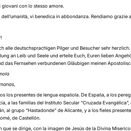
i giovani con lo stesso amore.
dell’umanità, vi benedica in abbondanza. Rendiamo grazie a
r
!
h alle deutschsprachigen Pilger und Besucher sehr herzlich.
lung an Leib und Seele und erteile Euch, Euren lieben Ange
und das Fernsehen verbundenen Gläubigen meinen Apostolis
gnola
rmanas
,
os los presentes de lengua espa
ola. De Espa
a, a los pereg
ñ
ñ
ia, a las familias del Instituto Secular “Cruzada Evangélica”
n, al grupo “Hastadonde” de Alicante, y a los fieles present
lomé, de Castellón.
 que se dirige, con la imagen de Jesús de la Divina Misericor