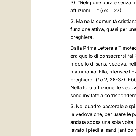
3); “Religione pura e senza m
afflizioni . . .” (
Gc
1, 27).
2. Ma nella comunità cristian
funzione attiva, quasi per una
preghiera.
Dalla Prima Lettera a Timote
era quello di consacrarsi “all
modello di santa vedova, nell
matrimonio. Ella, riferisce l
preghiere” (
Lc
2, 36-37). Ebb
Nella loro afflizione, le ved
sono invitate a corrisponde
3. Nel quadro pastorale e spi
la vedova che, per usare le pa
andata sposa una sola volta, a
lavato i piedi ai santi [antico 