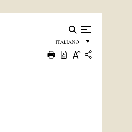
ITALIANO
FRANÇAIS
ENGLISH
ITALIANO
PORTUGUÊS
ESPAÑOL
DEUTSCH
POLSKI