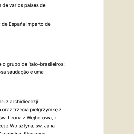
 de varios países de
 y de Espańa imparto de
o grupo de ítalo-brasileiros:
tuosa saudação e uma
a
: z archidiecezji
ć
 oraz trzecia pielgrzymkę z
 św. Leona z Wejherowa, z
ej z Wolsztyna, św. Jana
ż
Szczecina, Staszowa,