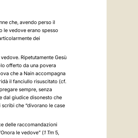
العربيّة
中文
donne che, avendo perso il
LATINE
nto le vedove erano spesso
articolarmente dei
o le vedove. Ripetutamente Gesù
olo offerto da una povera
vedova che a Nain accompagna
dà il fanciullo risuscitato (cf.
 di pregare sempre, senza
ne dal giudice disonesto che
 scribi che “divorano le case
dice delle raccomandazioni
 “Onora le vedove” (
1 Tm
5,