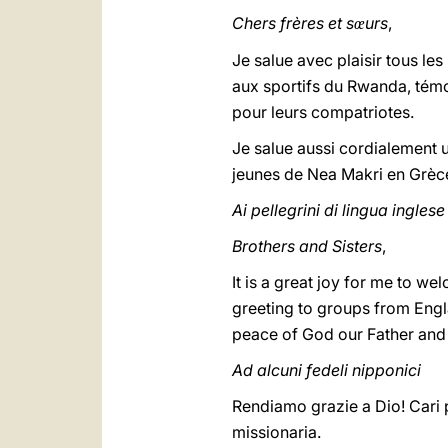
Chers frères et s
urs
,
œ
Je salue avec plaisir tous les
aux sportifs du Rwanda, témo
pour leurs compatriotes.
Je salue aussi cordialement u
jeunes de Nea Makri en Grèce
Ai pellegrini di lingua inglese
Brothers and Sisters
,
It is a great joy for me to w
greeting to groups from Engl
peace of God our Father and 
Ad alcuni fedeli nipponici
Rendiamo grazie a Dio! Cari p
missionaria.