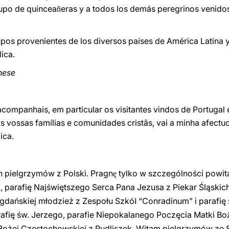
upo de quincea
eras y a todos los demás peregrinos venidos
ñ
rupos provenientes de los diversos países de América Latina
ica.
ghese
mpanhais, em particular os visitantes vindos de Portugal e 
às vossas famílias e comunidades cristãs, vai a minha afec
ica.
 pielgrzymów z Polski. Pragn
tylko w szczególności powit
ę
, parafię Najświętszego Serca Pana Jezusa z Piekar Śląskich
i gdańskiej młodzież z Zespołu Szkó
“Conradinum” i parafię
ł
rafię św. Jerzego, parafie Niepokalanego Poczęcia Matki Bo
i Bożej Częstochowskiej z Pudliszek. Witam pielgrzymów ze 