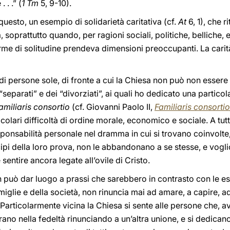
 . .” (
1 Tm
5, 9-10).
 questo, un esempio di solidarietà caritativa (cf.
At
6, 1), che ri
, soprattutto quando, per ragioni sociali, politiche, belliche
orme di solitudine prendeva dimensioni preoccupanti. La cari
 di persone sole, di fronte a cui la Chiesa non può non essere s
 “separati” e dei “divorziati”, ai quali ho dedicato una partico
amiliaris consortio
(cf. Giovanni Paolo II,
Familiaris consortio
icolari difficoltà di ordine morale, economico e sociale. A tu
sponsabilità personale nel dramma in cui si trovano coinvolte
ecipi della loro prova, non le abbandonano a se stesse, e vogli
e sentire ancora legate all’ovile di Cristo.
può dar luogo a prassi che sarebbero in contrasto con le esi
glie e della società, non rinuncia mai ad amare, a capire, ad
. Particolarmente vicina la Chiesa si sente alle persone che,
erano nella fedeltà rinunciando a un’altra unione, e si dedica