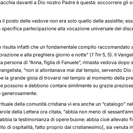
acchia davanti a Dio nostro Padre è questa: soccorrere gli or
a il posto delle vedove non era solo quello delle assistite; e
 specifica partecipazione alla vocazione universale dei discep
o risulta infatti che un fondamentale compito raccomandato 
’orazione e alla preghiera giorno e notte” (
1 Tm
5, 5). Il Vange
a persona di “Anna, figlia di Fanuele”, rimasta vedova dopo s
’Evangelista, “non si allontanava mai dal tempio, servendo Dio 
e la grande gioia di trovarsi nel tempio al momento della p
ove possono e debbono contare similmente su grazie preziose di
re generosamente.
rituale della comunità cristiana vi era anche un “catalogo” nel
role della Lettera ora citata, “abbia non meno di sessant’anni
bbia la testimonianza di opere buone: abbia cioè allevato figli
rito di ospitalità, fatto proprio dal cristianesimo], sia venuta i