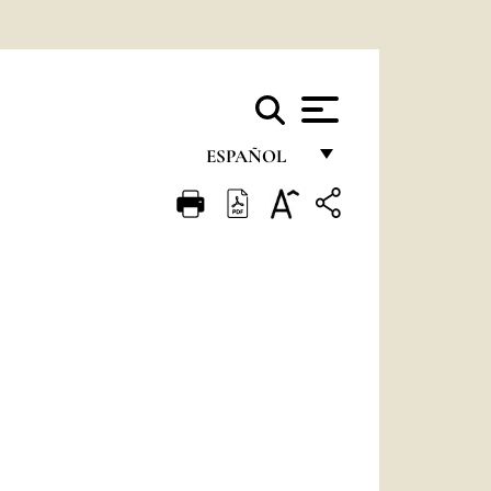
ESPAÑOL
FRANÇAIS
ENGLISH
ITALIANO
PORTUGUÊS
ESPAÑOL
DEUTSCH
POLSKI