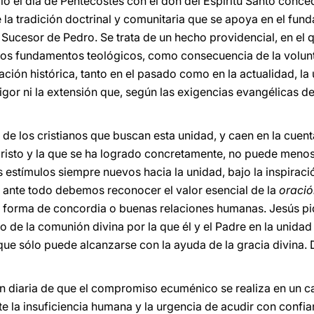
ació el día de Pentecostés con el don del Espíritu Santo conce
e la tradición doctrinal y comunitaria que se apoya en el fun
Sucesor de Pedro. Se trata de un hecho providencial, en el q
los fundamentos teológicos, como consecuencia de la volunt
ción histórica, tanto en el pasado como en la actualidad, la 
vigor ni la extensión que, según las exigencias evangélicas 
d
de los cristianos que buscan esta unidad, y caen en la cuent
Cristo y la que se ha logrado concretamente, no puede menos
 estímulos siempre nuevos hacia la unidad, bajo la inspiraci
o, ante todo debemos reconocer el valor esencial de la
oraci
le forma de concordia o buenas relaciones humanas. Jesús pi
 de la comunión divina por la que él y el Padre en la unidad 
 que sólo puede alcanzarse con la ayuda de la gracia divina. 
ión diaria de que el compromiso ecuménico se realiza en un c
e la insuficiencia humana y la urgencia de acudir con confia