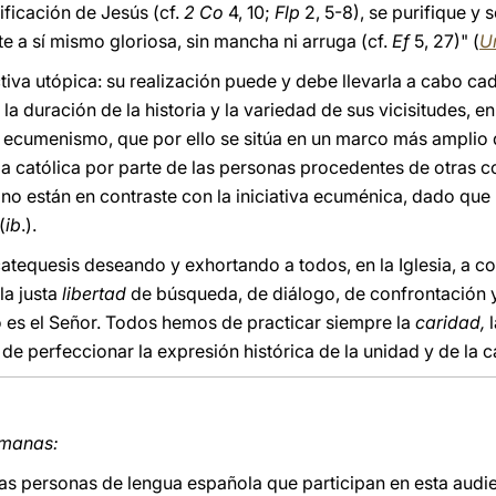
ificación de Jesús (cf.
2
Co
4, 10;
Flp
2, 5-8), se purifique y
te a sí mismo gloriosa, sin mancha ni arruga (cf.
Ef
5, 27)" (
Un
tiva utópica: su realización puede y debe llevarla a cabo cada
 la duración de la historia y la variedad de sus vicisitudes, e
 ecumenismo, que por ello se sitúa en un marco más amplio 
sia católica por parte de las personas procedentes de otras 
 no están en contraste con la iniciativa ecuménica, dado qu
(
ib
.).
catequesis deseando y exhortando a todos, en la Iglesia, a c
la justa
libertad
de búsqueda, de diálogo, de confrontación 
 es el Señor. Todos hemos de practicar siempre la
caridad,
de perfeccionar la expresión histórica de la unidad y de la ca
rmanas:
las personas de lengua española que participan en esta audie