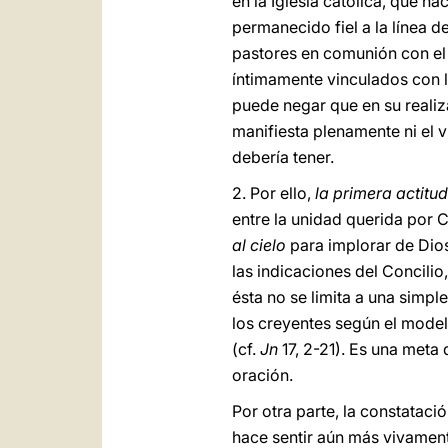
en la Iglesia católica, que n
permanecido fiel a la línea d
pastores en comunión con el 
íntimamente vinculados con 
puede negar que en su realiza
manifiesta plenamente ni el 
debería tener.
2. Por ello,
la primera actitu
entre la unidad querida por 
al cielo
para implorar de Dios
las indicaciones del Concili
ésta no se limita a una simp
los creyentes según el modelo
(cf.
Jn
17, 2-21). Es una meta
oración.
Por otra parte, la constatac
hace sentir aún más vivament