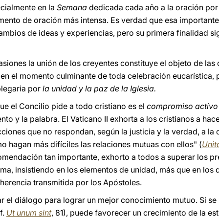
cialmente en la
Semana
dedicada cada año a la oración por
omento de oración más intensa. Es verdad que esa importante
cambios de ideas y experiencias, pero su primera finalidad s
iones la unión de los creyentes constituye el objeto de las o
 en el momento culminante de toda celebración eucarística, 
plegaria por
la unidad y la paz de la Iglesia.
e el Concilio pide a todo cristiano es el
compromiso activ
nto y la palabra. El Vaticano II exhorta a los cristianos a ha
acciones que no respondan, según la justicia y la verdad, a l
o hagan más difíciles las relaciones mutuas con ellos" (
Unit
mendación tan importante, exhorto a todos a superar los pre
tima, insistiendo en los elementos de unidad, más que en los
 herencia transmitida por los Apóstoles.
r el diálogo para lograr un mejor conocimiento mutuo. Si se 
f.
Ut unum sint
, 81), puede favorecer un crecimiento de la e