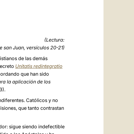
العربيّة
中文
LATINE
(Lectura:
de san Juan, versículos 20-21)
ristianos de las demás
 decreto
Unitatis redintegratio
ecordando que han sido
ara la aplicación de los
3).
ndiferentes. Católicos y no
isiones, que tanto contrastan
dor: sigue siendo indefectible