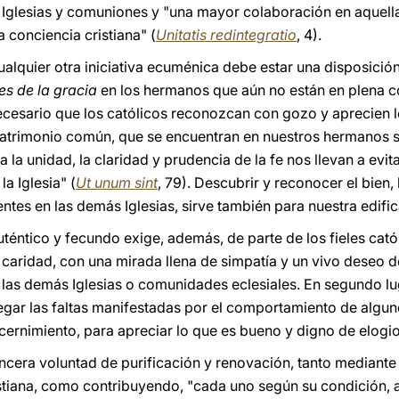
s Iglesias y comuniones y "una mayor colaboración en aquell
 conciencia cristiana" (
Unitatis redintegratio
, 4).
ualquier otra iniciativa ecuménica debe estar una disposición
es de la gracia
en los hermanos que aún no están en plena 
necesario que los católicos reconozcan con gozo y aprecien
 patrimonio común, que se encuentran en nuestros hermanos 
 la unidad, la claridad y prudencia de la fe nos llevan a evita
a Iglesia" (
Ut unum sint
, 79). Descubrir y reconocer el bien, 
ntes en las demás Iglesias, sirve también para nuestra edific
téntico y fecundo exige, además, de parte de los fieles cat
a caridad, con una mirada llena de simpatía y un vivo deseo 
as demás Iglesias o comunidades eclesiales. En segundo lugar
negar las faltas manifestadas por el comportamiento de algu
discernimiento, para apreciar lo que es bueno y digno de elogio
incera voluntad de purificación y renovación, tanto mediante
stiana, como contribuyendo, "cada uno según su condición, a 