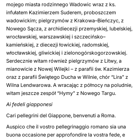
mojego miasta rodzinnego Wadowic wraz z ks.
infułatem Kazimierzem Suderem, proboszczem
wadowickim; pielgrzymów z Krakowa–Bieńczyc, z
Nowego Sącza, z archidiecezji przemyskiej, lubelskiej,
wrocławskiej, warszawskiej i szczecińsko–
kamieńskiej, z diecezji łowickiej, radomskiej,
włocławskiej, gliwickiej i zielonogórskogorzowskiej.
Serdecznie witam również pielgrzymów z Litwy, a
mianowicie z Nowej Wilejki – z parafii św. Kazimierza
oraz z parafii Świętego Ducha w Wilnie, chór “Lira” z
Wilna Lendwarowa. A wracając z północy na poludnie,
witam jeszcze zespół “Hymy” z Nowego Targu.
Ai fedeli giapponesi
Cari pellegrini del Giappone, benvenuti a Roma.
Auspico che il vostro pellegrinaggio romano sia una
buona occasione per approfondire la vostra fede, e