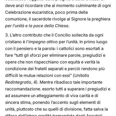
deve anzi ricordare che al momento culminante di ogni
Celebrazione eucaristica, poco prima della
comunione, il sacerdote rivolge al Signore la preghiera
per l’unità e la pace della Chiesa
.
3. L’altro contributo che il Concilio sollecita da ogni
cristiano è
l’impegno attivo
per l’unità. In primo luogo
con il pensiero e la parola: i cattolici sono esortati a
fare “tutti gli sforzi per eliminare parole, pregiudizi e
opere che non rispecchiano con equità e verità la
condizione dei fratelli separati e perciò rendono più
difficili le mutue relazioni con essi” (
Unitatis
Redintegratio
, 4). Mentre ribadisco tale importante
raccomandazione. esorto tutti a superare i pregiudizi e
ad assumere un atteggiamento di viva carità e di
sincera stima, ponendo l’accento sugli elementi di
unità, piuttosto che su quelli di divisione, fatta salva la
difesa dell’intera eredità tramandata dagli Apostoli.