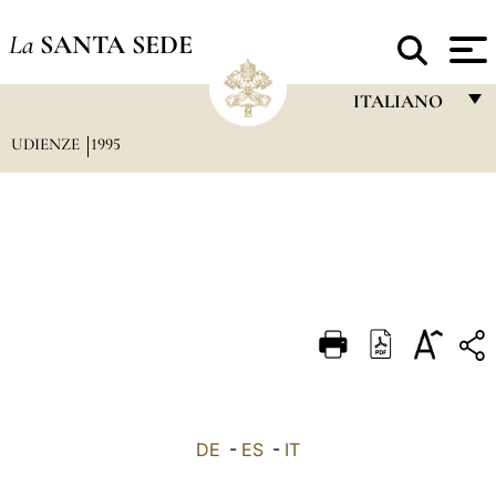
La
SANTA SEDE
ITALIANO
UDIENZE
1995
FRANÇAIS
ENGLISH
ITALIANO
PORTUGUÊS
ESPAÑOL
DEUTSCH
POLSKI
العربيّة
DE
-
ES
-
IT
中文