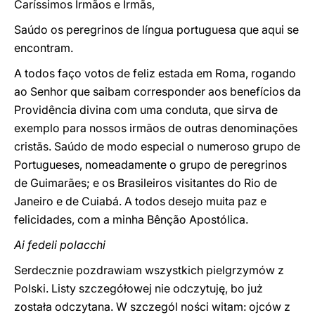
Caríssimos Irmãos e Irmãs,
Saúdo os peregrinos de língua portuguesa que aqui se
encontram.
A todos faço votos de feliz estada em Roma, rogando
ao Senhor que saibam corresponder aos benefícios da
Providência divina com uma conduta, que sirva de
exemplo para nossos irmãos de outras denominações
cristãs. Saúdo de modo especial o numeroso grupo de
Portugueses, nomeadamente o grupo de peregrinos
de Guimarães; e os Brasileiros visitantes do Rio de
Janeiro e de Cuiabá. A todos desejo muita paz e
felicidades, com a minha Bênção Apostólica.
Ai fedeli polacchi
Serdecznie pozdrawiam wszystkich pielgrzymów z
Polski. Listy szczegółowej nie odczytuję, bo już
została odczytana. W szczegól ności witam: ojców z