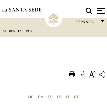
La
SANTA SEDE
ESPAÑOL
AUDIENCIAS
1997
FRANÇAIS
ENGLISH
ITALIANO
PORTUGUÊS
ESPAÑOL
DEUTSCH
POLSKI
العربيّة
DE
-
EN
-
ES
-
FR
-
IT
-
PT
中文