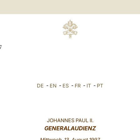
7
DE
-
EN
-
ES
-
FR
-
IT
-
PT
JOHANNES PAUL II.
GENERALAUDIENZ
Mittwoch, 13. August 1997