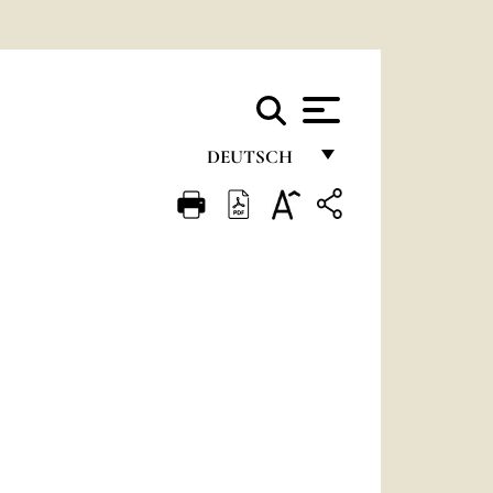
DEUTSCH
FRANÇAIS
ENGLISH
ITALIANO
PORTUGUÊS
ESPAÑOL
DEUTSCH
POLSKI