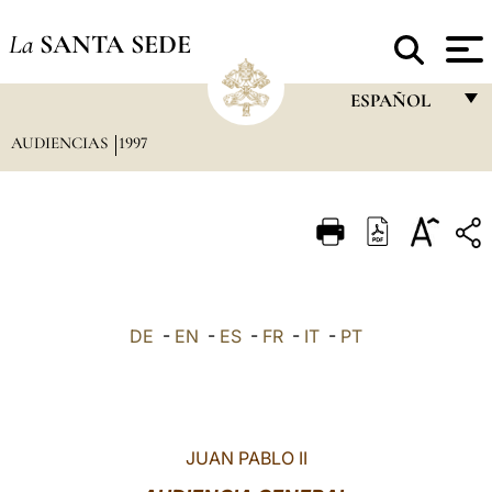
La
SANTA SEDE
ESPAÑOL
AUDIENCIAS
1997
FRANÇAIS
ENGLISH
ITALIANO
PORTUGUÊS
ESPAÑOL
DE
-
EN
-
ES
-
FR
-
IT
-
PT
DEUTSCH
POLSKI
العربيّة
JUAN PABLO II
中文