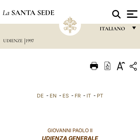
La
SANTA SEDE
ITALIANO
UDIENZE
1997
FRANÇAIS
ENGLISH
ITALIANO
PORTUGUÊS
ESPAÑOL
DE
-
EN
-
ES
-
FR
-
IT
-
PT
DEUTSCH
POLSKI
العربيّة
GIOVANNI PAOLO II
UDIENZA GENERALE
中文